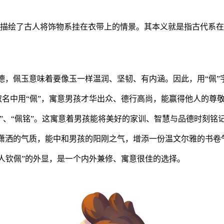
形象地描绘了古人将饰物系挂在衣带上的情景。其本义就是指古代
比德，佩玉意味着要像玉一样温润、坚韧、有内涵。因此，用“佩
”。取名中用“佩”，寓意男孩才华出众、德行高尚，能赢得他人的尊
感佩”、“佩铭”。这寓意着男孩能将美好的家训、智慧与品德时刻铭
、潇洒的气质，能中和男孩的阳刚之气，增添一份温文尔雅的书卷
令人钦佩”的外显，是一个内外兼修、寓意很佳的选择。