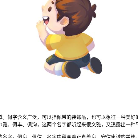
道。佩字含义广泛，可以指佩带的装饰品，也可以象征一种美好
尔雅。佩丰、佩洵，这两个名字都听起来很文雅，又透露出一种
的名字。佩良、佩信，名字中蕴含着正直善良、守信忠诚的美德