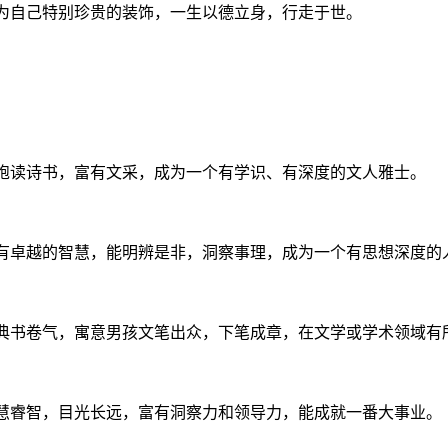
作为自己特别珍贵的装饰，一生以德立身，行走于世。
孩饱读诗书，富有文采，成为一个有学识、有深度的文人雅士。
拥有卓越的智慧，能明辨是非，洞察事理，成为一个有思想深度的
古典书卷气，寓意男孩文笔出众，下笔成章，在文学或学术领域有
聪慧睿智，目光长远，富有洞察力和领导力，能成就一番大事业。