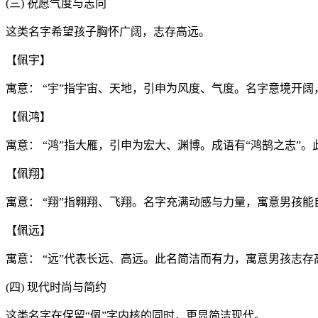
(三) 祝愿气度与志向
这类名字希望孩子胸怀广阔，志存高远。
【佩宇】
寓意： “宇”指宇宙、天地，引申为风度、气度。名字意境开
【佩鸿】
寓意： “鸿”指大雁，引申为宏大、渊博。成语有“鸿鹄之志”
【佩翔】
寓意： “翔”指翱翔、飞翔。名字充满动感与力量，寓意男孩
【佩远】
寓意： “远”代表长远、高远。此名简洁而有力，寓意男孩志
(四) 现代时尚与简约
这类名字在保留“佩”字内核的同时，更显简洁现代。