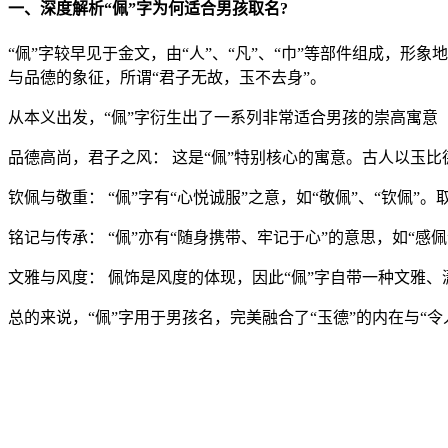
一、深度解析“佩”字为何适合男孩取名?
“佩”字较早见于金文，由“人”、“凡”、“巾”等部件组成，
与品德的象征，所谓“君子无故，玉不去身”。
从本义出发，“佩”字衍生出了一系列非常适合男孩的崇高寓意
品德高尚，君子之风： 这是“佩”特别核心的寓意。古人以玉
钦佩与敬重： “佩”字有“心悦诚服”之意，如“敬佩”、“钦佩
铭记与传承： “佩”亦有“随身携带、牢记于心”的意思，如“
文雅与风度： 佩饰是风度的体现，因此“佩”字自带一种文雅
总的来说，“佩”字用于男孩名，完美融合了“玉德”的内在与“