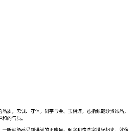
的品质，忠诚、守信。佩字与金、玉相连，意指佩戴珍贵饰品，
平和的气质。
，一听就能感受到满满的正能量。佩字和这些字搭配起来，就像