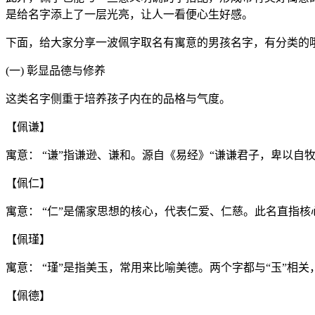
是给名字添上了一层光亮，让人一看便心生好感。
下面，给大家分享一波佩字取名有寓意的男孩名字，有分类的
(一) 彰显品德与修养
这类名字侧重于培养孩子内在的品格与气度。
【佩谦】
寓意： “谦”指谦逊、谦和。源自《易经》“谦谦君子，卑以自
【佩仁】
寓意： “仁”是儒家思想的核心，代表仁爱、仁慈。此名直指
【佩瑾】
寓意： “瑾”是指美玉，常用来比喻美德。两个字都与“玉”
【佩德】