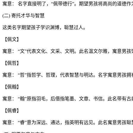
寓意： 名字直接明了，“佩带德行”。期望男孩将高尚的道德
(二) 寄托才华与智慧
这类名字期望孩子学识渊博，聪慧过人。
【佩文】
寓意： “文”代表文化、文采、文明。此名温文尔雅，寓意男
【佩哲】
寓意： “哲”指哲学、哲理，代表智慧与明达。名字寓意男孩
【佩翰】
寓意： “翰”原指羽毛，后借指笔墨、文章、书信。此名带有
【佩睿】
寓意： “睿”意为深远、通达，指英明有远见。此名寓意男孩