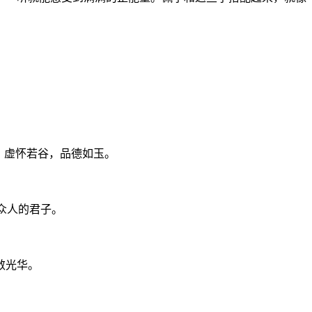
礼，虚怀若谷，品德如玉。
众人的君子。
敛光华。