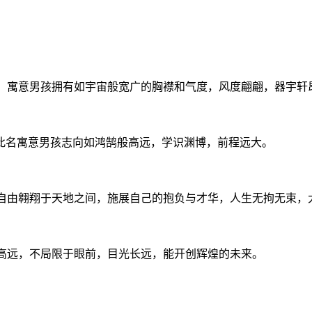
阔，寓意男孩拥有如宇宙般宽广的胸襟和气度，风度翩翩，器宇轩
。此名寓意男孩志向如鸿鹄般高远，学识渊博，前程远大。
能自由翱翔于天地之间，施展自己的抱负与才华，人生无拘无束，
存高远，不局限于眼前，目光长远，能开创辉煌的未来。