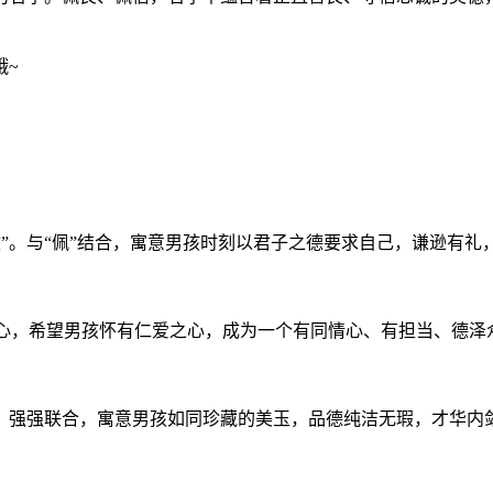
哦~
牧”。与“佩”结合，寓意男孩时刻以君子之德要求自己，谦逊有
核心，希望男孩怀有仁爱之心，成为一个有同情心、有担当、德泽
相关，强强联合，寓意男孩如同珍藏的美玉，品德纯洁无瑕，才华内