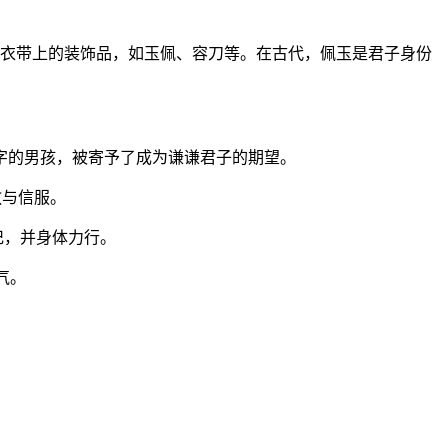
系在衣带上的装饰品，如玉佩、容刀等。在古代，佩玉是君子身份
”字的男孩，被寄予了成为谦谦君子的期望。
敬与信服。
记，并身体力行。
气。