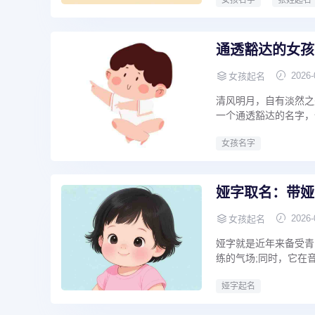
女孩名字
张姓起名
通透豁达的女孩
2026-
女孩起名
清风明月，自有淡然之
一个通透豁达的名字，仿
女孩名字
娅字取名：带娅
2026-
女孩起名
娅字就是近年来备受青睐
练的气场;同时，它在音
娅字起名