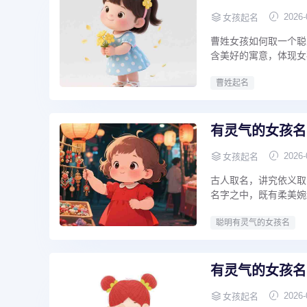
2026-
女孩起名
曹姓女孩如何取一个聪
含美好的寓意，体现女孩
曹姓起名
有灵气的女孩名
2026-
女孩起名
古人取名，讲究依义取
名字之中，既有柔美婉约
聪明有灵气的女孩名
有灵气的女孩名
2026-
女孩起名