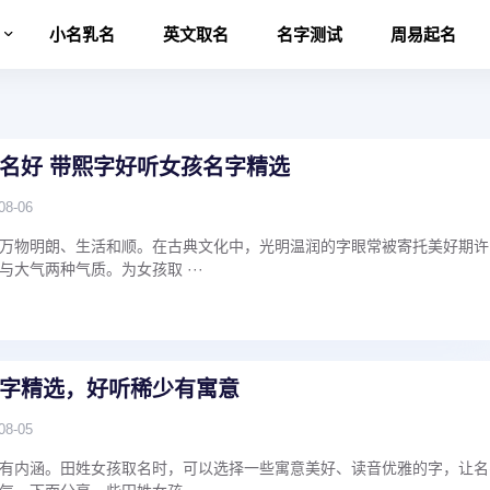
名
小名乳名
英文取名
名字测试
周易起名
名好 带熙字好听女孩名字精选
08-06
万物明朗、生活和顺。在古典文化中，光明温润的字眼常被寄托美好期许
大气两种气质。为女孩取 ···
字精选，好听稀少有寓意
08-05
有内涵。田姓女孩取名时，可以选择一些寓意美好、读音优雅的字，让名