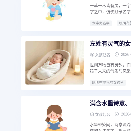
一草一木皆有灵，一字
字之中，仿佛赋予名字一
木字旁名字
聪明有
左姓有灵气的女
2026-
女孩起名
世间万物皆有灵韵，而
孩子未来的气质与风采。
聪明有灵气的女孩名
满含水墨诗意、
2026-
女孩起名
水墨晕染间，诗意流淌
选的女孩名字，将画意与