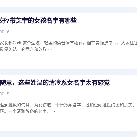
好?带芝字的女孩名字有哪些
07-16
家长都对zhī这个温婉、轻柔的读音情有独钟。但在实际选字时，大家往
复纠结。究竟之和芝取 ···
随意，这些姓温的清冷系女名字太有感觉
07-15
温润雅致的气息。为女孩取一个清冷系名字，既能延续姓氏的柔和之美，
。一个清雅脱俗的名字， ···