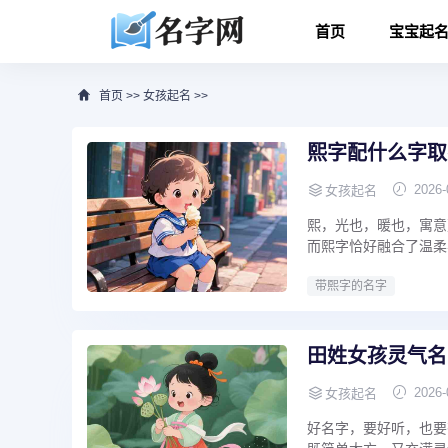
首页
宝宝起
首页
>>
女孩起名
>>
熙字配什么字取
2026-
女孩起名
熙，光也，暖也，寓意
而熙字恰好融合了温柔与
带熙字的名字
田姓女孩灵气名
2026-
女孩起名
好名字，要好听，也要