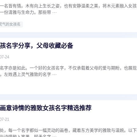
一名皆有情。木有向上生长之姿，也有安静温柔之美，将木元素融入女孩
份清雅与生命力。那些带 ···
灵气的女孩名
孩名字分享，父母收藏必备
07-24
名字亦是如此。一个好的女孩名字，不仅承载着父母的爱与期盼，也展现
左姓遇上灵气雅致的名字 ···
画意诗情的雅致女孩名字精选推荐
07-21
处，每一个名字都似一幅灵动的画卷，藏着东方美学的雅致与温婉。以下
诗情融入笔墨，赋予名字 ···