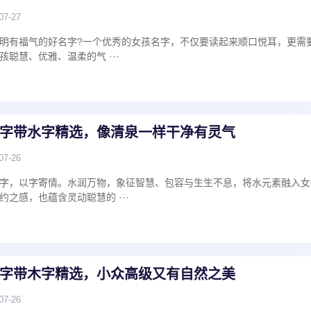
07-27
明有福气的好名字?一个优秀的女孩名字，不仅要读起来顺口悦耳，更需
聪慧、优雅、温柔的气 ···
字带水字精选，像清泉一样干净有灵气
07-26
字，以字寄情。水润万物，象征智慧、包容与生生不息，将水元素融入女
之感，也蕴含灵动聪慧的 ···
字带木字精选，小众高级又有自然之美
07-26