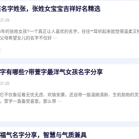
女孩名字姓张，张姓女宝宝吉祥好名精选
07-29
26年的张姓女孩?一个真正让人喜欢的名字，往往**耳听起来就觉得温柔又
母希望女儿的名字不仅好 ···
字有哪些?带萱字最洋气女孩名字分享
07-28
它不仅象征着无忧无虑、欢愉安康，还自带一股温婉清新、生机勃勃的灵
萱字一直备受喜爱。那么带 ···
福气名字分享，智慧与气质兼具