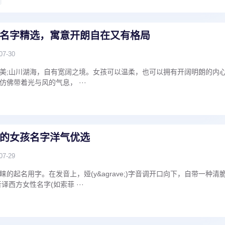
名字精选，寓意开朗自在又有格局
07-30
美;山川湖海，自有宽阔之境。女孩可以温柔，也可以拥有开阔明朗的内
佛带着光与风的气息， ···
的女孩名字洋气优选
07-29
的起名用字。在发音上，娅(y&agrave;)字音调开口向下，自带一种清
译西方女性名字(如索菲 ···