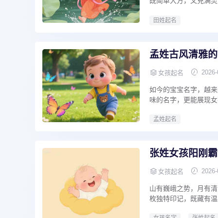
既简单大方，又充满灵气
田姓起名
孟姓古风清雅的
2026-
女孩起名
如今的宝宝名字，越来
味的名字，更能展现女孩
孟姓起名
张姓女孩阳刚霸
2026-
女孩起名
山有巍峨之势，月有清
枚独特印记，既藏有温柔