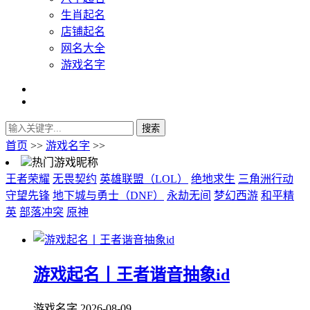
生肖起名
店铺起名
网名大全
游戏名字
首页
>>
游戏名字
>>
热门游戏昵称
王者荣耀
无畏契约
英雄联盟（LOL）
绝地求生
三角洲行动
守望先锋
地下城与勇士（DNF）
永劫无间
梦幻西游
和平精
英
部落冲突
原神
游戏起名丨王者谐音抽象id
游戏名字
2026-08-09