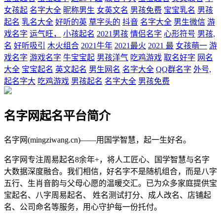
女孩起
名字大全
昵称男生
女英文名
男孩免费
宝宝乳名
男孩
起名
乳名大全
好听的英
草字头的
抖音
名字大全
男生微信
游
戏名字
运气旺，
小孩起名
2021男孩
情侣名字
心形符号
男孩,
名
好听吸引
木火组合
2021牛年
2021最火
2021 最
女孩萌一
游
戏名字
游戏名字
牛宝宝起
男孩洋气
吃鸡游戏
取名好字
网名
大全
宝宝起名
英文起名
男生网名
名字大全
QQ群名字
外号,
起名字大
吃鸡游戏
男孩起名
名字大全
男孩免费
名字网起名平台简介
名字网(mingziwang.cn)——用国学智慧，起一生好名。
名字网专注周易起名8余年+，将人工匠心、国学智慧与名字
大数据深度融合。我们相信，好名字不是随机组合，而是八字
五行、生肖音韵与父母心愿的温暖交汇。已为众多家庭提供宝
宝起名、八字周易起名、 姓名测试打分、成人改名、店铺起
名、公司命名等服务，用心守护每一份托付。