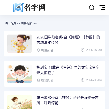
首页
>>
周易起名
>>
2026国学取名|取自《诗经》《楚辞》的
古韵清雅佳名
2026-07-30
周易起名
挖到宝了!藏在《易经》里的女宝宝名字
也太惊艳了
2026-06-04
周易起名
属马带水带草吉祥名：诗经楚辞绝美古
风，好听惊艳!