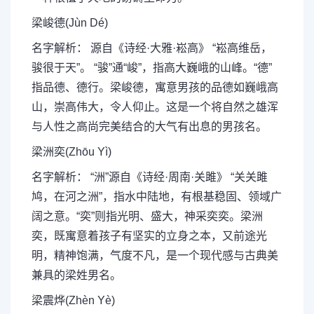
梁峻德(Jùn Dé)
名字解析： 源自《诗经·大雅·崧高》 “崧高维岳，
骏很于天”。 “骏”通“峻”，指高大巍峨的山峰。“德”
指品德、德行。梁峻德，寓意男孩的品德如巍峨高
山，崇高伟大，令人仰止。这是一个将自然之雄浑
与人性之高尚完美结合的大气有出息的男孩名。
梁洲奕(Zhōu Yì)
名字解析： “洲”源自《诗经·周南·关雎》 “关关雎
鸠，在河之洲”，指水中陆地，有根基稳固、领域广
阔之意。“奕”则指光明、盛大，神采奕奕。梁洲
奕，既寓意着孩子有坚实的立身之本，又前途光
明，精神饱满，气度不凡，是一个现代感与古典美
兼具的梁姓男名。
梁震烨(Zhèn Yè)