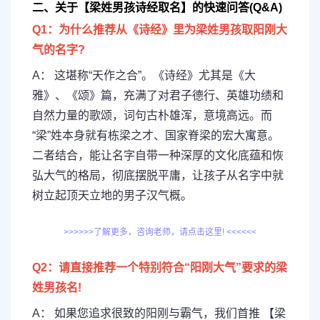
二、关于【梁姓男孩诗经取名】的快速问答(Q&A)
Q1：为什么推荐从《诗经》里为梁姓男孩取阳刚大
气的名字?
A： 这堪称“天作之合”。《诗经》尤其是《大
雅》、《颂》篇，充满了对君子德行、英雄功绩和
自然力量的歌颂，词句古朴雄浑，意境高远。而
“梁”姓本身就有栋梁之才、国家脊梁的宏大寓意。
二者结合，能让名字自带一种深厚的文化底蕴和恢
弘大气的格局，彻底摆脱平庸，让孩子从名字中就
树立起顶天立地的男子汉气概。
>>>>>>了解更多，咨询老师，请点击这里! <<<<<<
Q2：请直接推荐一个特别符合“阳刚大气”要求的梁
姓男孩名!
A： 如果您追求很致的阳刚与霸气，我们首推 【梁