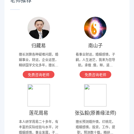
老师推荐
归藏易
南山子
擅长测算各种疑难问题，婚
看事业财运，婚姻感情，子
姻事业，财运，企业运营，
嗣，人生迷茫，我来为您导
精研国学文化多年，擅长归
航。承载 .儒，释，道文
藏易，盲派占卜，太乙，河
化，研究易经多年，精通八
免费咨询老师
免费咨询老师
洛卦，紫薇，奇门遁甲等多
字，六爻，奇门遁甲。
种预测术
莲花周易
张弘毅(原善缘法师)
本人研学周易二十多年，有
擅长预测婚外情，烂桃花，
丰富的实际经验与水平，对
婚姻感情，投资，工作，提
婚姻感情，事业发展，子嗣
职，预测数十载，精研国