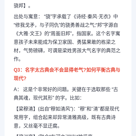
骁邦】。
出处与寓意： “骁”字承载了《诗经·秦风·无衣》中
“修我戈矛，与子同仇”的骁勇善战之气;“邦”字源自
《大雅·文王》的“周虽旧邦”，指国家。这个名字寓
意孩子未来能成为保卫家国、勇猛果敢的栋梁之
材，气势磅礴，可谓是梁姓男孩大气名字的典范之
作。
Q3：名字太古典会不会显得老气?如何平衡古典与
现代?
A： 这是个非常好的问题。关键在于选取那些 “古
典其魂，现代其形” 的字。比如：
【梁穆清】(出自“穆如清风”)："穆"和"清"都是现代
常用字，组合起来却异常清雅高级，既有古典诗
意，又丝毫不显迂腐。