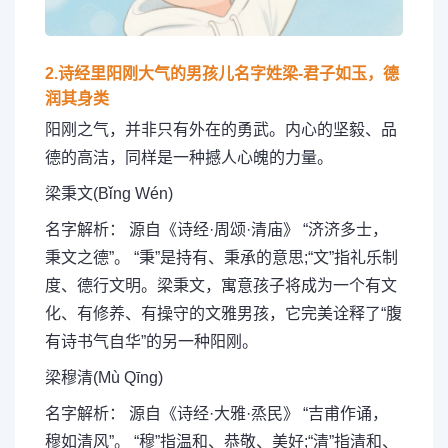
2.诗经里阳刚大气的男孩儿名字姓梁-君子如玉，德
润其身类
阳刚之气，并非只有外在的勇武。内心的坚毅、品
德的高洁，同样是一种撼人心魄的力量。
梁秉文(Bǐng Wén)
名字解析： 源自《诗经·周颂·清庙》 “济济多士，
秉文之德”。 “秉”是持有、秉承的意思;“文”指礼乐制
度、德行文明。梁秉文，寓意孩子将成为一个有文
化、有修养、有操守的文雅男孩，它完美诠释了“腹
有诗书气自华”的另一种阳刚。
梁穆清(Mù Qīng)
名字解析： 源自《诗经·大雅·烝民》 “吉甫作诵，
穆如清风”。 “穆”指温和、恭敬、美好;“清”指清和、