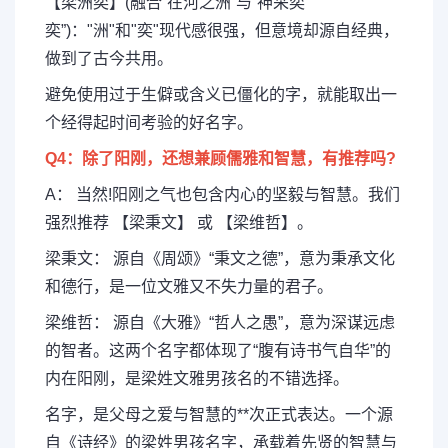
【梁洲奕】(融合“在河之洲”与“神采奕
奕”)："洲"和"奕"现代感很强，但意境却源自经典，
做到了古今共用。
避免使用过于生僻或含义已僵化的字，就能取出一
个经得起时间考验的好名字。
Q4：除了阳刚，还想兼顾儒雅和智慧，有推荐吗?
A： 当然!阳刚之气也包含内心的坚毅与智慧。我们
强烈推荐 【梁秉文】 或 【梁维哲】。
梁秉文： 源自《周颂》“秉文之德”，意为秉承文化
和德行，是一位文雅又不失力量的君子。
梁维哲： 源自《大雅》“哲人之愚”，意为深谋远虑
的智者。这两个名字都体现了“腹有诗书气自华”的
内在阳刚，是梁姓文雅男孩名的不错选择。
名字，是父母之爱与智慧的**次正式表达。一个源
自《诗经》的梁姓男孩名字，承载着先贤的智慧与