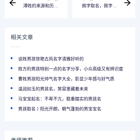
溥姓的来源和历史
佩字取名，佩字取
名人 溥字取名男孩
名有寓意的男名参
有寓意
考指南
相关文章
谈姓男孩惊艳古风名字清雅好听的
姓方的男孩特别一点的名字分享，小众高级又有辨识度
曹姓男孩阳光帅气名字大全，彰显少年感与好气质
温润如玉的男孩名，笑容里藏着未来
马宝宝起名：不卑不亢，稳重踏实的男孩名
男孩取名丨阳光开朗，朝气蓬勃的男宝宝名