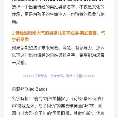
选择一个出自诗经的梁姓男孩名字，不仅是文化的
传承，更是为孩子的生命注入一份独特的风骨与格
局。
1.诗经里阳刚大气的男孩儿名字姓梁-英武睿智，气
宇轩昂类
如果您期望孩子未来果敢、聪慧、有领导力，那么
以下这些出自诗经的梁姓男孩名字，希望能为您带
来灵感。
>>>>>>了解更多，咨询老师，请点击这里! <<<<<<
梁骁邦(Xiāo Bāng)
名字解析：“骁”字精准地捕捉了《诗经·秦风·无衣》
中“修我戈矛，与子同仇”的英勇精神;而“邦”字，则
源自《大雅·文王》的“周虽旧邦，其命维新”，代表