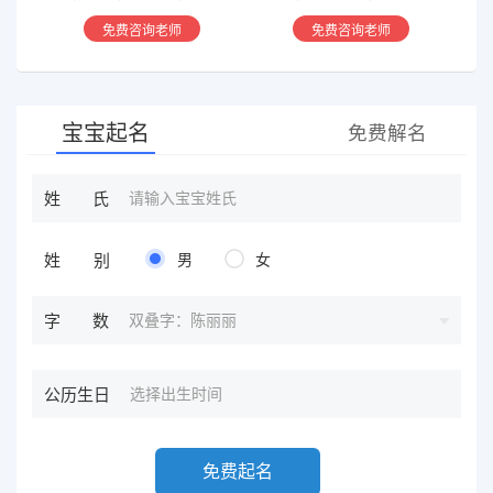
香火等方面指引慈航 ，现
学，擅长铁板、太乙，一掌
免费咨询老师
免费咨询老师
在预测指导擅长紫微星斗，
经，八宫连山易，盲派八字
奇门遁甲等，吉凶断测，指
等多种预测等，欢迎咨询
导方案，欢迎有缘人。
宝宝起名
免费解名
姓氏
姓别
男
女
双叠字：陈丽丽
字数
公历生日
免费起名