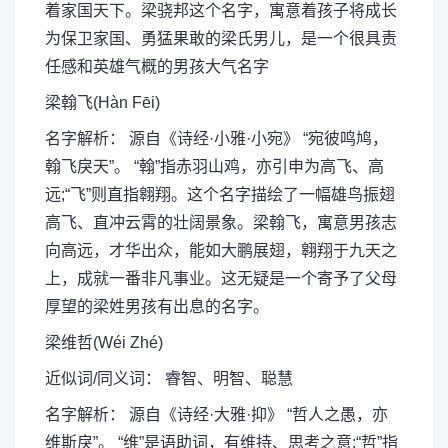
着家国天下。梁骁邦这个名字，寓意着孩子将成长
为保卫家国、勇猛果敢的梁氏男儿，是一个很具责
任感和英雄气概的男孩大气名字
梁翰飞(Hàn Fēi)
名字解析： 源自《诗经·小雅·小宛》 “宛彼鸣鸠，
翰飞戾天”。 “翰”指赤羽山鸡，亦引申为高飞、高
远;“飞”则直指翱翔。这个名字描绘了一幅雄鸟振翅
高飞、直冲云霄的壮阔景象。梁翰飞，寓意男孩志
向高远，才华出众，能如大鹏展翅，翱翔于九天之
上，成就一番非凡事业。这无疑是一个寄予了父母
厚望的梁姓男孩有出息的名字。
梁维哲(Wéi Zhé)
近似词/同义词： 睿智、明智、聪慧
名字解析： 源自《诗经·大雅·抑》 “哲人之愚，亦
维斯戾”。 “维”是语助词，有维持、思考之意;“哲”指