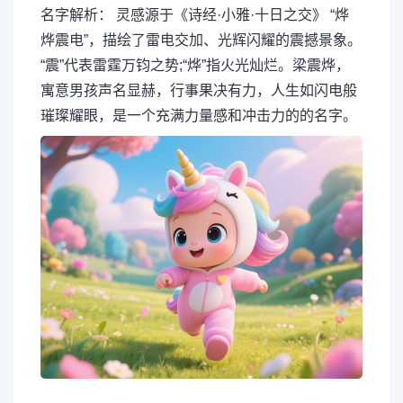
名字解析： 灵感源于《诗经·小雅·十日之交》 “烨
烨震电”，描绘了雷电交加、光辉闪耀的震撼景象。
“震”代表雷霆万钧之势;“烨”指火光灿烂。梁震烨，
寓意男孩声名显赫，行事果决有力，人生如闪电般
璀璨耀眼，是一个充满力量感和冲击力的的名字。