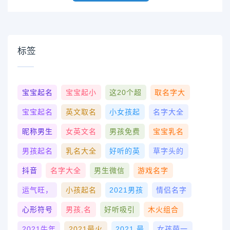
标签
宝宝起名
宝宝起小
这20个超
取名字大
宝宝起名
英文取名
小女孩起
名字大全
昵称男生
女英文名
男孩免费
宝宝乳名
男孩起名
乳名大全
好听的英
草字头的
抖音
名字大全
男生微信
游戏名字
运气旺，
小孩起名
2021男孩
情侣名字
心形符号
男孩,名
好听吸引
木火组合
2021牛年
2021最火
2021 最
女孩萌一