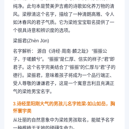
纯净。此句本是赞美尹吉甫的诗歌如化养万物的清
风。梁穆清这个名字，描绘了一种清朗高雅、令人
如沐春风的君子气质。它为梁姓宝宝取名提供了一
个很具诗意和辨识度的选项。
梁振君(Zhèn Jūn)
名字解析： 源自《诗经·周南·麟之趾》 “振振公
子，于嗟麟兮”。 “振振”是仁厚、信实的样子;“君”即
君子。这个名字完美结合了“振振”的仁厚与“君”子的
德行。梁振君，意味着孩子将成为一个品行端正、
受人尊敬的谦谦君子，这是一个寓意吉利且充满正
气的梁姓男宝名字。
3.诗经里阳刚大气的男孩儿名字姓梁-如山如岳，胸
怀寰宇类
从壮丽的自然意象中为梁姓男孩取名，能赋予名字
一种根植于天地的磅礴生命力。