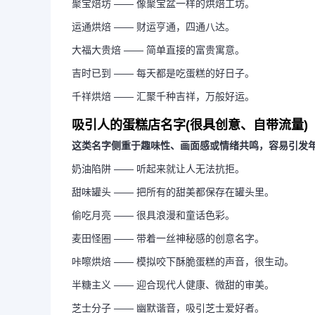
聚宝焙坊 —— 像聚宝盆一样的烘焙工坊。
运通烘焙 —— 财运亨通，四通八达。
大福大贵焙 —— 简单直接的富贵寓意。
吉时已到 —— 每天都是吃蛋糕的好日子。
千祥烘焙 —— 汇聚千种吉祥，万般好运。
吸引人的蛋糕店名字(很具创意、自带流量)
这类名字侧重于趣味性、画面感或情绪共鸣，容易引发
奶油陷阱 —— 听起来就让人无法抗拒。
甜味罐头 —— 把所有的甜美都保存在罐头里。
偷吃月亮 —— 很具浪漫和童话色彩。
麦田怪圈 —— 带着一丝神秘感的创意名字。
咔嚓烘焙 —— 模拟咬下酥脆蛋糕的声音，很生动。
半糖主义 —— 迎合现代人健康、微甜的审美。
芝士分子 —— 幽默谐音，吸引芝士爱好者。