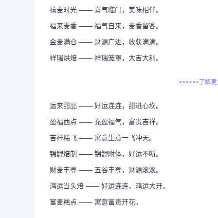
禧麦时光 —— 喜气临门，美味相伴。
福来麦香 —— 福气自来，麦香留客。
金麦满仓 —— 财源广进，收获满满。
祥瑞烘焙 —— 祥瑞笼罩，大吉大利。
>>>>>>了解
运来甜品 —— 好运连连，甜进心坎。
盈福西点 —— 充盈福气，富贵吉祥。
吉祥糕飞 —— 寓意生意一飞冲天。
锦鲤焙制 —— 锦鲤附体，好运不断。
财麦丰登 —— 五谷丰登，财源滚滚。
鸿运当头焙 —— 好运连连，鸿运大开。
富麦糕点 —— 寓意富贵开花。