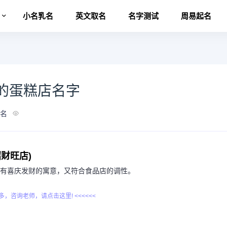
名
小名乳名
英文取名
名字测试
周易起名
的蛋糕店名字
名
财旺店)
既有喜庆发财的寓意，又符合食品店的调性。
更多，咨询老师，请点击这里! <<<<<<