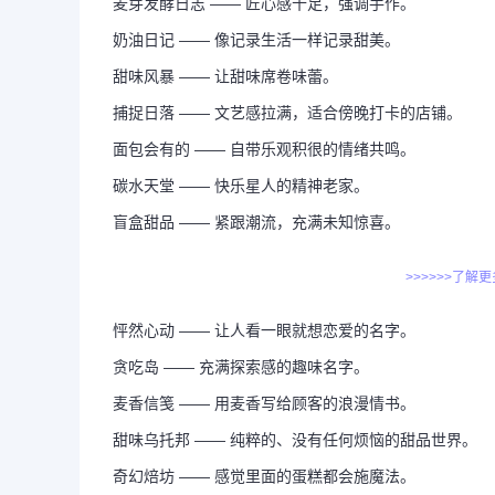
麦芽发酵日志 —— 匠心感十足，强调手作。
奶油日记 —— 像记录生活一样记录甜美。
甜味风暴 —— 让甜味席卷味蕾。
捕捉日落 —— 文艺感拉满，适合傍晚打卡的店铺。
面包会有的 —— 自带乐观积很的情绪共鸣。
碳水天堂 —— 快乐星人的精神老家。
盲盒甜品 —— 紧跟潮流，充满未知惊喜。
>>>>>>了解
怦然心动 —— 让人看一眼就想恋爱的名字。
贪吃岛 —— 充满探索感的趣味名字。
麦香信笺 —— 用麦香写给顾客的浪漫情书。
甜味乌托邦 —— 纯粹的、没有任何烦恼的甜品世界。
奇幻焙坊 —— 感觉里面的蛋糕都会施魔法。