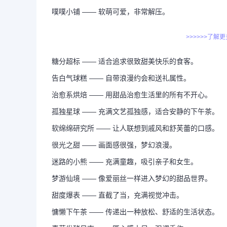
噗噗小铺 —— 软萌可爱，非常解压。
>>>>>>了解
糖分超标 —— 适合追求很致甜美快乐的食客。
告白气球糕 —— 自带浪漫约会和送礼属性。
治愈系烘焙 —— 用甜品治愈生活里的所有不开心。
孤独星球 —— 充满文艺孤独感，适合安静的下午茶。
软绵绵研究所 —— 让人联想到戚风和舒芙蕾的口感。
很光之甜 —— 画面感很强，梦幻浪漫。
迷路的小熊 —— 充满童趣，吸引亲子和女生。
梦游仙境 —— 像爱丽丝一样进入梦幻的甜品世界。
甜度爆表 —— 直截了当，充满视觉冲击。
慵懒下午茶 —— 传递出一种放松、舒适的生活状态。