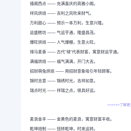
禧阁西点 —— 充满喜庆的高雅小阁。
祥风烘焙 —— 吉利之风吹来财气。
万利甜心 —— 预示一本万利，生意兴隆。
运盛糕坊 —— 气运亨通，隆盛昌茂。
爆旺烘焙 —— 人气爆棚，生意火旺。
禄马麦香 —— 古代“禄”代表财富，寓意财运亨通。
满福烘焙 —— 福气满满，开门大吉。
招财萌兔烘焙 —— 用招财意象吸引年轻顾客。
锦时吉意 —— 锦绣时光，吉祥如意。
瑞点时光 —— 祥瑞之点，很具好运。
>>>>>>了解
麦浪金丰 —— 金黄色的麦浪，寓意财富丰收。
乾坤焙制 —— 扭转乾坤，时来运转。