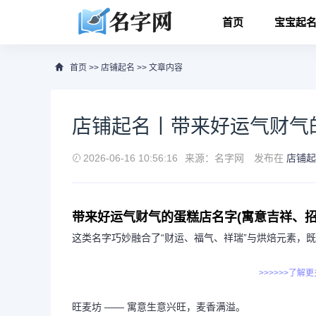
首页
宝宝起
首页
>>
店铺起名
>> 文章内容
店铺起名丨带来好运气财气
2026-06-16 10:56:16
来源：名字网
发布在
店铺起
带来好运气财气的蛋糕店名字(寓意吉祥、招
这类名字巧妙融合了“财运、福气、祥瑞”与烘焙元素，
>>>>>>了解
旺麦坊 —— 寓意生意兴旺，麦香满溢。