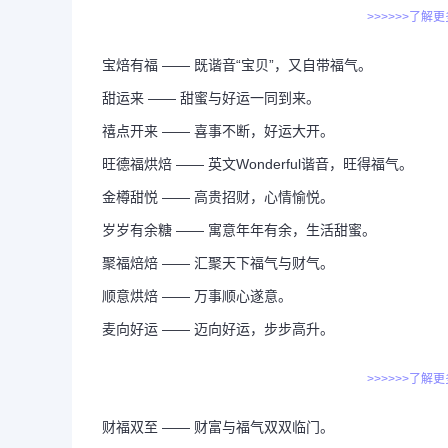
>>>>>>了解
宝焙有福 —— 既谐音“宝贝”，又自带福气。
甜运来 —— 甜蜜与好运一同到来。
禧点开来 —— 喜事不断，好运大开。
旺德福烘焙 —— 英文Wonderful谐音，旺得福气。
金樽甜悦 —— 高贵招财，心情愉悦。
岁岁有余糖 —— 寓意年年有余，生活甜蜜。
聚福焙焙 —— 汇聚天下福气与财气。
顺意烘焙 —— 万事顺心遂意。
麦向好运 —— 迈向好运，步步高升。
>>>>>>了解
财福双至 —— 财富与福气双双临门。