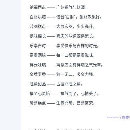
纳福西点 —— 广纳福气与财源。
百财烘焙 —— 谐音“百财”，聚财效果好。
鸿图糕点 —— 大展宏图，步步高升。
禧味绵长 —— 喜庆的味道源远流长。
乐享吉时 —— 享受快乐与吉祥的时光。
富贵满焙 —— 每一口都是富贵滋味。
祥云吐瑞 —— 寓意店面有祥瑞之气笼罩。
金牌麦香 —— 独一无二，吸金力强。
旺角甜品 —— 占据兴旺之角。
福至心灵焙 —— 福气到了，心情美了。
隆盛糕点 —— 生意兴隆，昌盛繁荣。
>>>>>>了解