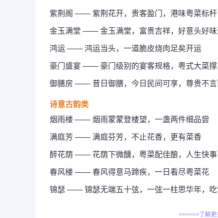
紫荆阁 —— 紫荆花开，贵客盈门，港味粤菜标杆
金玉满堂 —— 金玉满堂，富贵吉祥，好意头好味
鸿运 —— 鸿运当头，一道脆皮烧肉足矣开运
豪门盛宴 —— 豪门级别的宴客规格，粤式大菜
御膳房 —— 昔日御膳，今日民间可享，尊贵不言
诗意古韵类
烟雨楼 —— 烟雨蒙蒙登楼望，一盏两件细品尝
满庭芳 —— 满庭芬芳，不止花香，更有菜香
醉花荫 —— 花荫下微醺，粤菜配佳酿，人生快事
春风楼 —— 春风得意马蹄疾，一日看尽粤菜花
锦瑟 —— 锦瑟无端五十弦，一弦一柱思华年，
>>>>>>了解