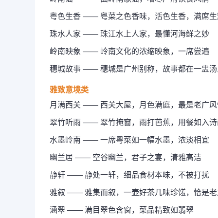
粤色生香 —— 粤菜之色香味，活色生香，满席生
珠水人家 —— 珠江水上人家，最懂河海鲜之妙
岭南映象 —— 岭南文化的浓缩映象，一席尝遍
穗城故事 —— 穗城是广州别称，故事都在一盅汤
雅致意境类
月满西关 —— 西关大屋，月色满庭，最是老广风
翠竹听雨 —— 翠竹掩窗，雨打芭蕉，用餐如入诗
水墨岭南 —— 一席粤菜如一幅水墨，浓淡相宜
幽兰居 —— 空谷幽兰，君子之宴，清雅高洁
静轩 —— 静处一轩，细品食材本味，不被打扰
雅叙 —— 雅集而叙，一壶好茶几味珍馐，恰是
涵翠 —— 满目翠色含窗，菜品精致如翡翠