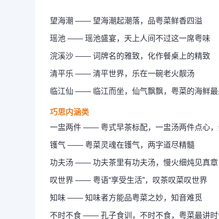
望海潮 —— 望海潮起潮落，品粤菜鲜香四溢
瑶池 —— 瑶池盛宴，天上人间不过这一席粤味
浣溪沙 —— 词牌名的雅致，化作餐桌上的精致
清平乐 —— 清平世界，乐在一碗老火靓汤
临江仙 —— 临江而坐，仙气飘飘，粤菜的海鲜
巧思内涵类
一盅两件 —— 粤式早茶标配，一盅汤两件点心
镬气 —— 粤菜灵魂在镬气，两字道尽精髓
功夫汤 —— 功夫茶里有功夫汤，慢火细炖见真章
叹世界 —— 粤语“享受生活”，叹茶叹菜叹世界
知味 —— 知味者方能品粤菜之妙，知音难觅
不时不食 —— 孔子食训，不时不食，粤菜最讲时