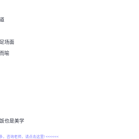
道
撑足场面
而喻
吃饭也是美学
更多，咨询老师，请点击这里! <<<<<<