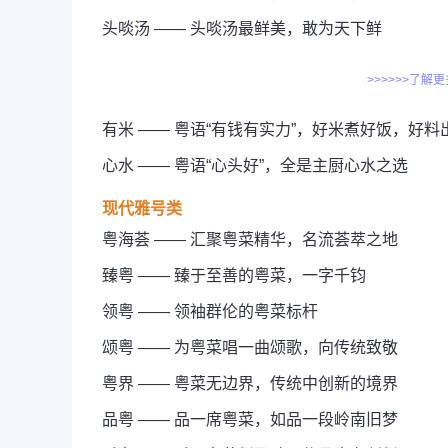
头啖汤 —— 头啖汤最鲜美，敢为天下鲜
>>>>>>了解
有米 —— 粤语“有钱有实力”，好米煮好饭，好料
心水 —— 粤语“心头好”，全是主厨心水之选
现代雅号类
粤海荟 —— 汇聚粤菜精华，名流荟萃之地
臻粤 —— 臻于至善的粤菜，一字千钧
领粤 —— 领袖群伦的粤菜标杆
颂粤 —— 为粤菜唱一曲颂歌，向传统致敬
粤界 —— 粤菜无边界，传统中创新的境界
品粤 —— 品一席粤菜，如品一段岭南旧梦