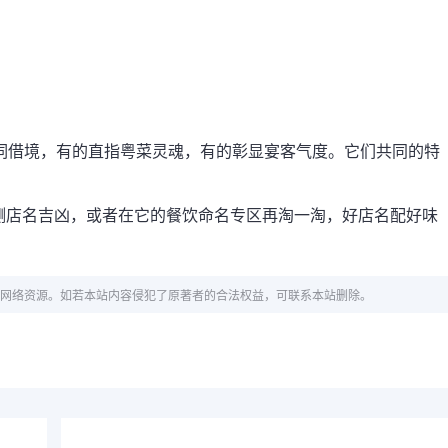
词借境，有的直指粤菜灵魂，有的彰显宴客气度。它们共同的特
测店名吉凶，或者在它的餐饮命名专区再淘一淘，好店名配好味
网络资源。如若本站内容侵犯了原著者的合法权益，可联系本站删除。