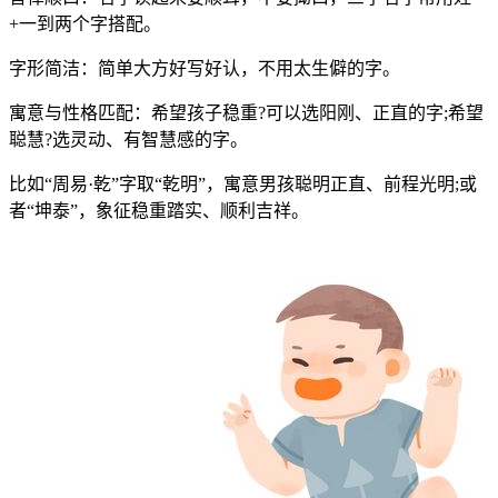
+一到两个字搭配。
字形简洁：简单大方好写好认，不用太生僻的字。
寓意与性格匹配：希望孩子稳重?可以选阳刚、正直的字;希望
聪慧?选灵动、有智慧感的字。
比如“周易·乾”字取“乾明”，寓意男孩聪明正直、前程光明;或
者“坤泰”，象征稳重踏实、顺利吉祥。