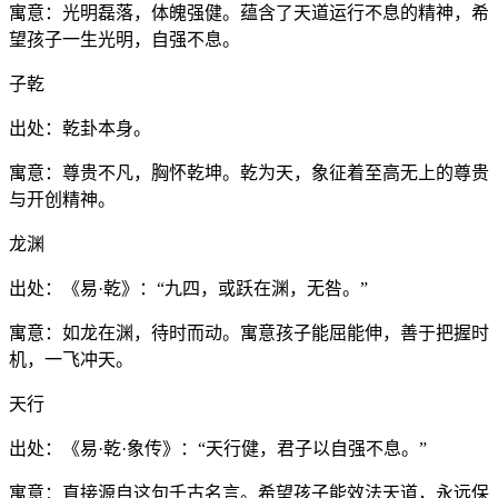
寓意：光明磊落，体魄强健。蕴含了天道运行不息的精神，希
望孩子一生光明，自强不息。
子乾
出处：乾卦本身。
寓意：尊贵不凡，胸怀乾坤。乾为天，象征着至高无上的尊贵
与开创精神。
龙渊
出处：《易·乾》：“九四，或跃在渊，无咎。”
寓意：如龙在渊，待时而动。寓意孩子能屈能伸，善于把握时
机，一飞冲天。
天行
出处：《易·乾·象传》：“天行健，君子以自强不息。”
寓意：直接源自这句千古名言。希望孩子能效法天道，永远保