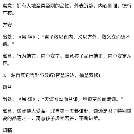
寓意：拥有大地至柔至刚的品性，外表沉静，内心刚强，德行
广布。
方安
出处：《易·坤》：“君子敬以直内，义以方外，敬义立而德不
孤。”
寓意：行为端方，内心安宁。寓意孩子品行端正，内心安定从
容。
3、 源自其它吉卦与爻辞(智慧通达，福慧双修)
谦益
出处：《易·谦》：“天道亏盈而益谦，地道变盈而流谦。”
寓意：谦虚使人受益。取自第十五卦谦卦，谦逊是君子特别重
要的品德之一，寓意孩子虚怀若谷，不断进步。
知临