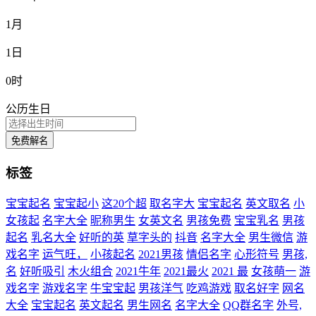
1月
1日
0时
公历生日
免费解名
标签
宝宝起名
宝宝起小
这20个超
取名字大
宝宝起名
英文取名
小
女孩起
名字大全
昵称男生
女英文名
男孩免费
宝宝乳名
男孩
起名
乳名大全
好听的英
草字头的
抖音
名字大全
男生微信
游
戏名字
运气旺，
小孩起名
2021男孩
情侣名字
心形符号
男孩,
名
好听吸引
木火组合
2021牛年
2021最火
2021 最
女孩萌一
游
戏名字
游戏名字
牛宝宝起
男孩洋气
吃鸡游戏
取名好字
网名
大全
宝宝起名
英文起名
男生网名
名字大全
QQ群名字
外号,