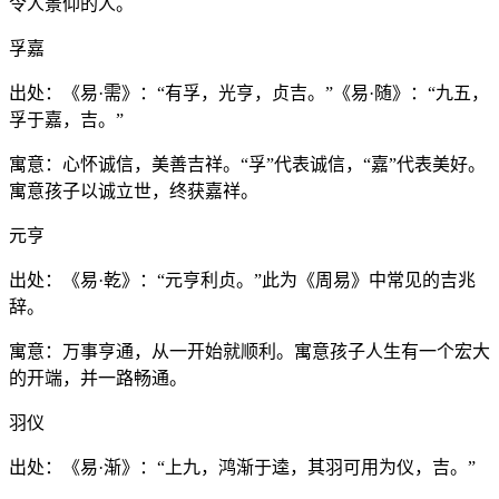
令人景仰的人。
孚嘉
出处：《易·需》：“有孚，光亨，贞吉。”《易·随》：“九五，
孚于嘉，吉。”
寓意：心怀诚信，美善吉祥。“孚”代表诚信，“嘉”代表美好。
寓意孩子以诚立世，终获嘉祥。
元亨
出处：《易·乾》：“元亨利贞。”此为《周易》中常见的吉兆
辞。
寓意：万事亨通，从一开始就顺利。寓意孩子人生有一个宏大
的开端，并一路畅通。
羽仪
出处：《易·渐》：“上九，鸿渐于逵，其羽可用为仪，吉。”