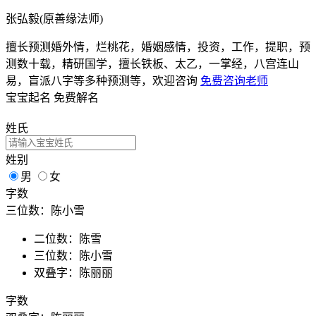
张弘毅(原善缘法师)
擅长预测婚外情，烂桃花，婚姻感情，投资，工作，提职，预
测数十载，精研国学，擅长铁板、太乙，一掌经，八宫连山
易，盲派八字等多种预测等，欢迎咨询
免费咨询老师
宝宝起名
免费解名
姓氏
姓别
男
女
字数
三位数：陈小雪
二位数：陈雪
三位数：陈小雪
双叠字：陈丽丽
字数