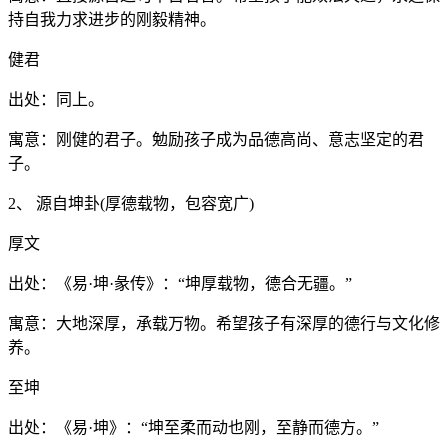
持自我力求进步的刚毅精神。
健君
出处：同上。
寓意：刚健的君子。勉励孩子成为品德高尚、意志坚定的君
子。
2、 源自坤卦(厚德载物，包容宽广)
厚文
出处：《易·坤·彖传》：“坤厚载物，德合无疆。”
寓意：大地深厚，承载万物。希望孩子有深厚的德行与文化修
养。
至坤
出处：《易·坤》：“坤至柔而动也刚，至静而德方。”