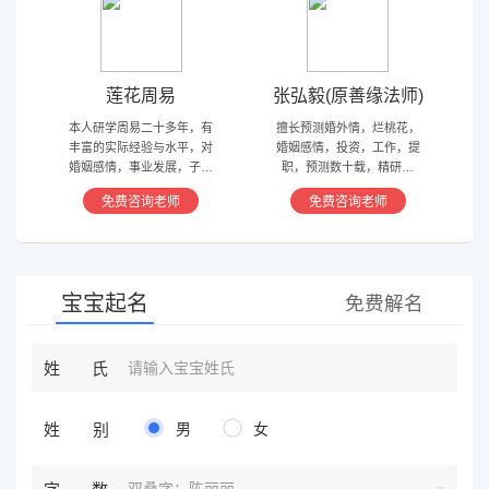
莲花周易
张弘毅(原善缘法师)
本人研学周易二十多年，有
擅长预测婚外情，烂桃花，
丰富的实际经验与水平，对
婚姻感情，投资，工作，提
婚姻感情，事业发展，子嗣
职，预测数十载，精研国
香火等方面指引慈航 ，现
学，擅长铁板、太乙，一掌
免费咨询老师
免费咨询老师
在预测指导擅长紫微星斗，
经，八宫连山易，盲派八字
奇门遁甲等，吉凶断测，指
等多种预测等，欢迎咨询
导方案，欢迎有缘人。
宝宝起名
免费解名
姓氏
姓别
男
女
双叠字：陈丽丽