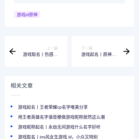
游戏id原神
上一篇
下一篇
游戏取名丨伤感的
游戏起名丨原神好
cf男生游戏名字
一点的游戏id
相关文章
游戏起名丨王者荣耀cp名字唯美分享
用王者英雄名字谐音梗做游戏昵称居然这么潮
游戏昵称起名丨永劫无间游戏什么名字好听
游戏取名丨ins风女生游戏 id，小众又特别