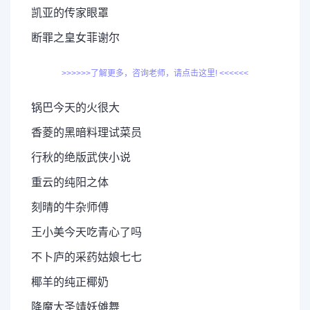
凯亚的传家眼罩
断罪之皇女菲谢尔
>>>>>>了解更多，咨询老师，请点击这里! <<<<<<
锅巴今天的火很大
香菱的黑暗料理试菜员
行秋的绝版武侠小说
重云的纯阳之体
刻晴的牛杂师傅
王小美今天吃青心了吗
不卜庐的采药姑娘七七
椰羊的纯正椰奶
降魔大圣靖妖傩舞