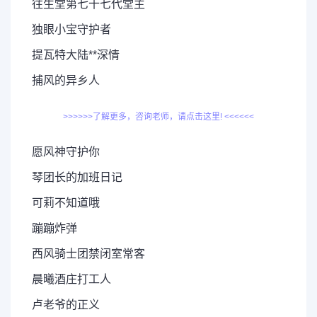
往生堂第七十七代堂主
独眼小宝守护者
提瓦特大陆**深情
捕风的异乡人
>>>>>>了解更多，咨询老师，请点击这里! <<<<<<
愿风神守护你
琴团长的加班日记
可莉不知道哦
蹦蹦炸弹
西风骑士团禁闭室常客
晨曦酒庄打工人
卢老爷的正义