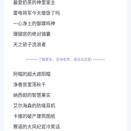
最爱奶茶的神里家主
雷电将军今天做饭了吗
一心净土的御建鸣神
珊瑚宫的绝对锦囊
天之骄子流浪者
>>>>>>了解更多，咨询老师，请点击这里! <<<<<<
阿帽的超大遮阳帽
净善宫里荡秋千
纳西妲的智慧果实
艾尔海森的防噪耳机
卡维的破产建筑图纸
赛诺的大风纪官冷笑话