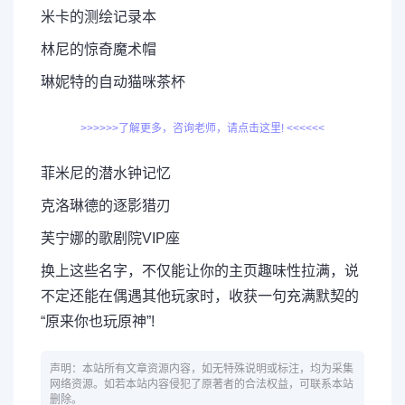
米卡的测绘记录本
林尼的惊奇魔术帽
琳妮特的自动猫咪茶杯
>>>>>>了解更多，咨询老师，请点击这里! <<<<<<
菲米尼的潜水钟记忆
克洛琳德的逐影猎刃
芙宁娜的歌剧院VIP座
换上这些名字，不仅能让你的主页趣味性拉满，说
不定还能在偶遇其他玩家时，收获一句充满默契的
“原来你也玩原神”!
声明：本站所有文章资源内容，如无特殊说明或标注，均为采集
网络资源。如若本站内容侵犯了原著者的合法权益，可联系本站
删除。