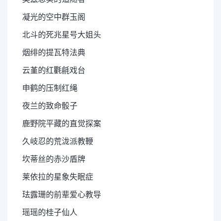
凝光的空中群玉阁
北斗的死兆星号大姐头
烟绯的提瓦特法典
云堇的红氍毹戏台
申鹤的压制红绳
夜兰的致命骰子
鹿野院平藏的直觉探案
久岐忍的荒泷派教鞭
坎蒂丝的赤沙盾牌
莱依拉的星象失眠症
珐露珊的前辈爱心教导
瑶瑶的桂子仙人