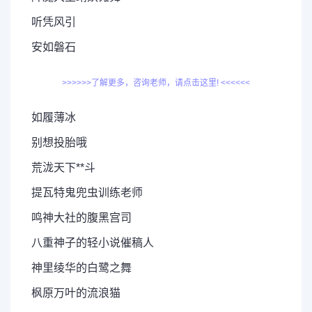
听凭风引
安如磐石
>>>>>>了解更多，咨询老师，请点击这里! <<<<<<
如履薄冰
别想投胎哦
荒泷天下**斗
提瓦特鬼兜虫训练老师
鸣神大社的腹黑宫司
八重神子的轻小说催稿人
神里绫华的白鹭之舞
枫原万叶的流浪猫