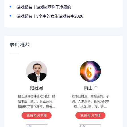
游戏起名丨游戏id昵称干净简约
游戏起名丨3个字的女生游戏名字2026
老师推荐
归藏易
南山子
擅长测算各种疑难问题，婚
看事业财运，婚姻感情，子
姻事业，财运，企业运营，
嗣，人生迷茫，我来为您导
精研国学文化多年，擅长归
航。承载 .儒，释，道文
藏易，盲派占卜，太乙，河
化，研究易经多年，精通八
免费咨询老师
免费咨询老师
洛卦，紫薇，奇门遁甲等多
字，六爻，奇门遁甲。
种预测术