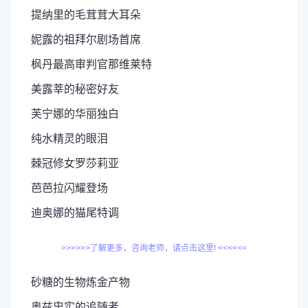
提纳里的毛茸茸大耳朵
妮露的祖拜尔剧场首席
枫丹最高审判官那维莱特
美露莘的秘密好友
芙宁娜的华丽独白
纯水精灵的眼泪
棘冠修女罗莎莉亚
芭芭拉闪耀登场
迪奥娜的猫尾特调
>>>>>>了解更多，咨询老师，请点击这里! <<<<<<
砂糖的生物炼金产物
奥兹忠实的追随者