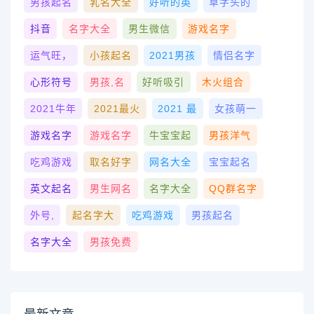
男孩起名
乳名大全
好听的英
草字头的
抖音
名字大全
男生微信
游戏名字
运气旺，
小孩起名
2021男孩
情侣名字
心形符号
男孩,名
好听吸引
木火组合
2021牛年
2021最火
2021 最
女孩萌一
游戏名字
游戏名字
牛宝宝起
男孩洋气
吃鸡游戏
取名好字
网名大全
宝宝起名
英文起名
男生网名
名字大全
QQ群名字
外号,
起名字大
吃鸡游戏
男孩起名
名字大全
男孩免费