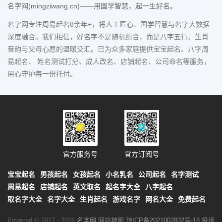
名字网(mingziwang.cn)——用国学智慧，起一生好名。
名字网专注周易起名8余年+，将人工匠心、国学智慧与名字大数据
深度融合。我们相信，好名字不是随机组合，而是八字五行、生肖
音韵与父母心愿的温暖交汇。已为众多家庭提供宝宝起名、八字周
易起名、 姓名测试打分、成人改名、店铺起名、公司命名等服务，
用心守护每一份托付。
官方服务号
官方订阅号
宝宝起名
男孩起名
女孩起名
小名乳名
公司起名
名字测试
周易起名
店铺起名
英文取名
起名字大全
八字起名
取名字大全
名字大全
生肖起名
游戏名字
网名大全
免费起名
Powered © 2017 - 2026
名字网
网站地图
琼ICP备2021002832号-18
投诉