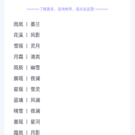
>>>>>>了解更多，咨询老师，请点击这里! <<<<<<
雨岚 丨 墨兰
花溪 丨 风影
雪瑶 丨 灵月
月霜 丨 清岚
雨辰 丨 幽雪
晨瑶 丨 夜澜
星瑶 丨 雪灵
蓝璃 丨 风澜
晴雪 丨 夜澜
墨瑶 丨 星河
霜岚 丨 月影