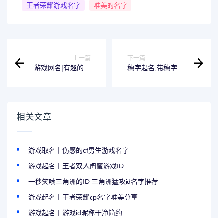
王者荣耀游戏名字
唯美的名字
上一篇
下一篇
游戏网名|有趣的王
穗字起名,带穗字的
者游戏ID
游戏名字
相关文章
游戏取名丨伤感的cf男生游戏名字
游戏起名丨王者双人闺蜜游戏ID
一秒笑喷三角洲的ID 三角洲猛攻id名字推荐
游戏起名丨王者荣耀cp名字唯美分享
游戏起名丨游戏id昵称干净简约