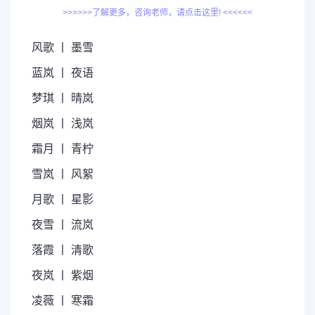
>>>>>>了解更多，咨询老师，请点击这里! <<<<<<
风歌 丨 墨雪
蓝岚 丨 夜语
梦琪 丨 晴岚
烟岚 丨 浅岚
霜月 丨 青柠
雪岚 丨 风絮
月歌 丨 星影
夜雪 丨 流岚
落霞 丨 清歌
夜岚 丨 紫烟
凌薇 丨 寒霜