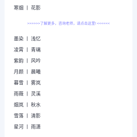
寒烟 丨 花影
>>>>>>了解更多，咨询老师，请点击这里! <<<<<<
墨染 丨 浅忆
凌霄 丨 青璃
紫韵 丨 风吟
月颜 丨 晨曦
暮雪 丨 雾岚
雨薇 丨 灵溪
烟岚 丨 秋水
雪落 丨 清影
星河 丨 雨潇