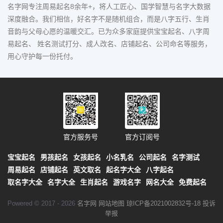
名字网专注周易起名8余年+，将人工匠心、国学智慧与名字大数据
深度融合。我们相信，好名字不是随机组合，而是八字五行、生肖
音韵与父母心愿的温暖交汇。已为众多家庭提供宝宝起名、八字周
易起名、 姓名测试打分、成人改名、店铺起名、公司命名等服务，
用心守护每一份托付。
官方服务号
官方订阅号
宝宝起名
男孩起名
女孩起名
小名乳名
公司起名
名字测试
周易起名
店铺起名
英文取名
起名字大全
八字起名
取名字大全
名字大全
生肖起名
游戏名字
网名大全
免费起名
Powered © 2017 - 2026
名字网
网站地图
琼ICP备2021002832号-18
投诉
举报