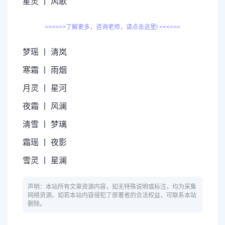
星灵 丨 风歌
>>>>>>了解更多，咨询老师，请点击这里! <<<<<<
梦瑶 丨 清岚
寒霜 丨 雨烟
月灵 丨 星河
夜霜 丨 风澜
清雪 丨 梦璃
霜瑶 丨 夜影
雪灵 丨 星澜
声明：本站所有文章资源内容，如无特殊说明或标注，均为采集
网络资源。如若本站内容侵犯了原著者的合法权益，可联系本站
删除。