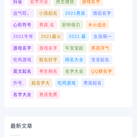
抖音
名字大全
男生微信
游戏名字
运气旺，
小孩起名
2021男孩
情侣名字
心形符号
男孩,名
好听吸引
木火组合
2021牛年
2021最火
2021 最
女孩萌一
游戏名字
游戏名字
牛宝宝起
男孩洋气
吃鸡游戏
取名好字
网名大全
宝宝起名
英文起名
男生网名
名字大全
QQ群名字
外号,
起名字大
吃鸡游戏
男孩起名
名字大全
男孩免费
最新文章