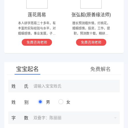
莲花周易
张弘毅(原善缘法师)
本人研学周易二十多年，有
擅长预测婚外情，烂桃花，
丰富的实际经验与水平，对
婚姻感情，投资，工作，提
婚姻感情，事业发展，子嗣
职，预测数十载，精研国
香火等方面指引慈航 ，现
学，擅长铁板、太乙，一掌
免费咨询老师
免费咨询老师
在预测指导擅长紫微星斗，
经，八宫连山易，盲派八字
奇门遁甲等，吉凶断测，指
等多种预测等，欢迎咨询
导方案，欢迎有缘人。
宝宝起名
免费解名
姓氏
姓别
男
女
双叠字：陈丽丽
字数