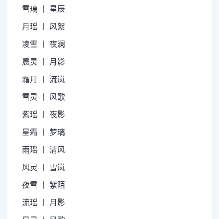
雪璃 丨 星辰
月瑶 丨 风絮
凌雪 丨 夜澜
晨灵 丨 月影
霜月 丨 流岚
雪灵 丨 风歌
紫瑶 丨 夜影
星霜 丨 梦璃
雨瑶 丨 清风
风灵 丨 雪岚
夜雪 丨 紫陌
流瑶 丨 月影