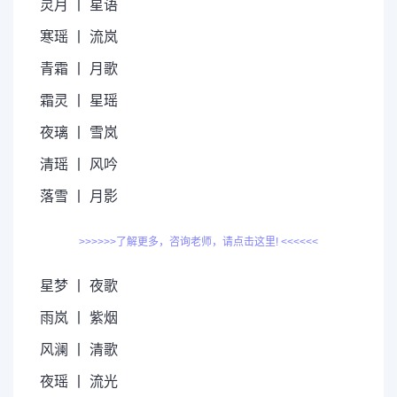
灵月 丨 星语
寒瑶 丨 流岚
青霜 丨 月歌
霜灵 丨 星瑶
夜璃 丨 雪岚
清瑶 丨 风吟
落雪 丨 月影
>>>>>>了解更多，咨询老师，请点击这里! <<<<<<
星梦 丨 夜歌
雨岚 丨 紫烟
风澜 丨 清歌
夜瑶 丨 流光