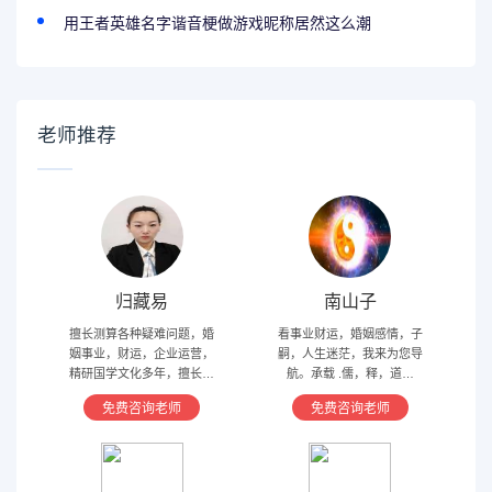
用王者英雄名字谐音梗做游戏昵称居然这么潮
老师推荐
归藏易
南山子
擅长测算各种疑难问题，婚
看事业财运，婚姻感情，子
姻事业，财运，企业运营，
嗣，人生迷茫，我来为您导
精研国学文化多年，擅长归
航。承载 .儒，释，道文
藏易，盲派占卜，太乙，河
化，研究易经多年，精通八
免费咨询老师
免费咨询老师
洛卦，紫薇，奇门遁甲等多
字，六爻，奇门遁甲。
种预测术