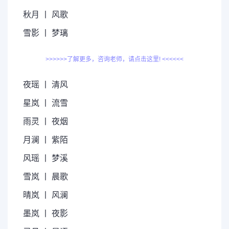
秋月 丨 风歌
雪影 丨 梦璃
>>>>>>了解更多，咨询老师，请点击这里! <<<<<<
夜瑶 丨 清风
星岚 丨 流雪
雨灵 丨 夜烟
月澜 丨 紫陌
风瑶 丨 梦溪
雪岚 丨 晨歌
晴岚 丨 风澜
墨岚 丨 夜影