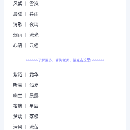
风絮 丨 雪岚
晨曦 丨 暮雨
清歌 丨 夜璃
烟雨 丨 流光
心语 丨 云翎
>>>>>>了解更多，咨询老师，请点击这里! <<<<<<
紫陌 丨 霜华
听雪 丨 浅夏
幽兰 丨 晨露
夜航 丨 星辰
梦璃 丨 落樱
清风 丨 流萤