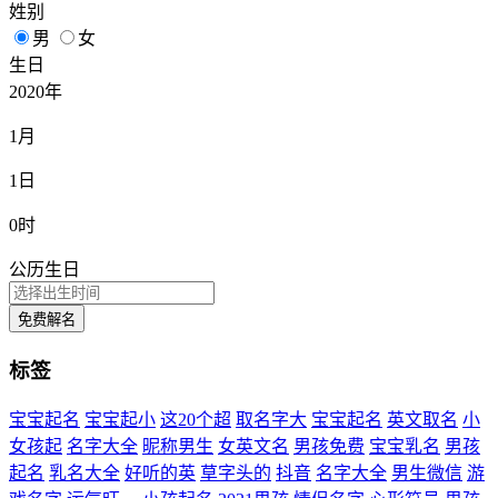
姓别
男
女
生日
2020年
1月
1日
0时
公历生日
免费解名
标签
宝宝起名
宝宝起小
这20个超
取名字大
宝宝起名
英文取名
小
女孩起
名字大全
昵称男生
女英文名
男孩免费
宝宝乳名
男孩
起名
乳名大全
好听的英
草字头的
抖音
名字大全
男生微信
游