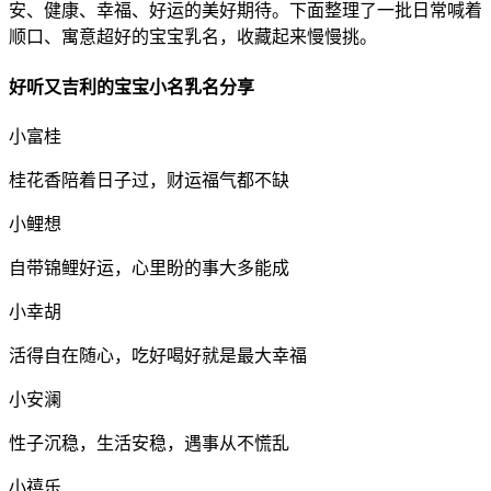
安、健康、幸福、好运的美好期待。下面整理了一批日常喊着
顺口、寓意超好的宝宝乳名，收藏起来慢慢挑。
好听又吉利的宝宝小名乳名分享
小富桂
桂花香陪着日子过，财运福气都不缺
小鲤想
自带锦鲤好运，心里盼的事大多能成
小幸胡
活得自在随心，吃好喝好就是最大幸福
小安澜
性子沉稳，生活安稳，遇事从不慌乱
小禧乐