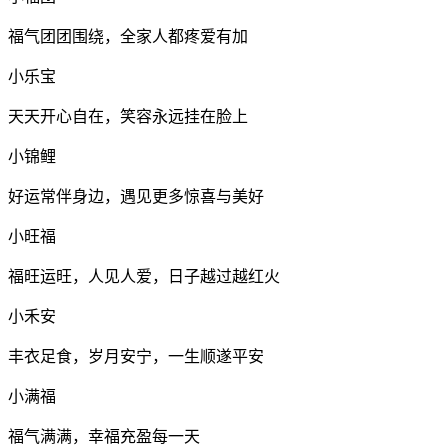
福气团团围绕，全家人都疼爱有加
小乐宝
天天开心自在，笑容永远挂在脸上
小锦鲤
好运常伴身边，遇见更多惊喜与美好
小旺福
福旺运旺，人见人爱，日子越过越红火
小禾安
丰衣足食，岁月安宁，一生顺遂平安
小满福
福气满满，幸福充盈每一天