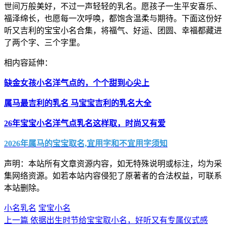
世间万般美好，不过一声轻轻的乳名。愿孩子一生平安喜乐、
福泽绵长，也愿每一次呼唤，都饱含温柔与期待。下面这份好
听又吉利的宝宝小名合集，将福气、好运、团圆、幸福都藏进
了两个字、三个字里。
相内容延伸：
缺金女孩小名洋气点的，个个甜到心尖上
属马最吉利的乳名 马宝宝吉利的乳名大全
26年宝宝小名洋气点乳名这样取，时尚又有爱
2026年属马的宝宝取名,宜用字和不宜用字须知
声明：本站所有文章资源内容，如无特殊说明或标注，均为采
集网络资源。如若本站内容侵犯了原著者的合法权益，可联系
本站删除。
小名乳名
宝宝小名
上一篇
依据出生时节给宝宝取小名，好听又有专属仪式感