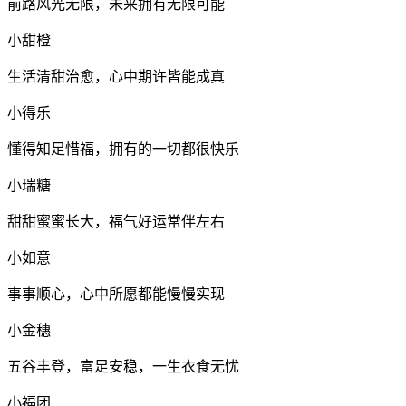
前路风光无限，未来拥有无限可能
小甜橙
生活清甜治愈，心中期许皆能成真
小得乐
懂得知足惜福，拥有的一切都很快乐
小瑞糖
甜甜蜜蜜长大，福气好运常伴左右
小如意
事事顺心，心中所愿都能慢慢实现
小金穗
五谷丰登，富足安稳，一生衣食无忧
小福团