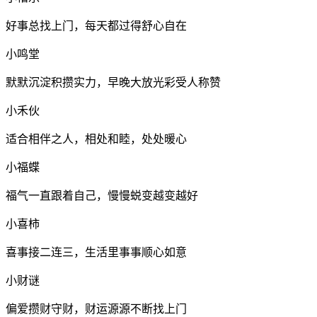
好事总找上门，每天都过得舒心自在
小鸣堂
默默沉淀积攒实力，早晚大放光彩受人称赞
小禾伙
适合相伴之人，相处和睦，处处暖心
小福蝶
福气一直跟着自己，慢慢蜕变越变越好
小喜柿
喜事接二连三，生活里事事顺心如意
小财谜
偏爱攒财守财，财运源源不断找上门