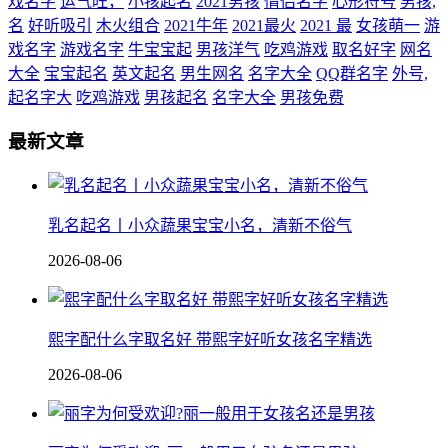
戏名字
运气旺，
小孩起名
2021男孩
情侣名字
心形符号
男孩,
名
好听吸引
木火组合
2021牛年
2021最火
2021 最
女孩萌一
游
戏名字
游戏名字
牛宝宝起
男孩洋气
吃鸡游戏
取名好字
网名
大全
宝宝起名
英文起名
男生网名
名字大全
QQ群名字
外号,
起名字大
吃鸡游戏
男孩起名
名字大全
男孩免费
最新文章
乳名起名丨小众蔬果宝宝小名，清新不俗气
2026-08-06
熙字配什么字取名好 带熙字好听女孩名字精选
2026-08-06