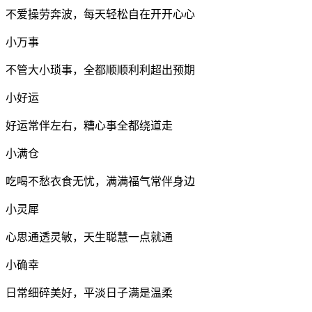
不爱操劳奔波，每天轻松自在开开心心
小万事
不管大小琐事，全都顺顺利利超出预期
小好运
好运常伴左右，糟心事全都绕道走
小满仓
吃喝不愁衣食无忧，满满福气常伴身边
小灵犀
心思通透灵敏，天生聪慧一点就通
小确幸
日常细碎美好，平淡日子满是温柔