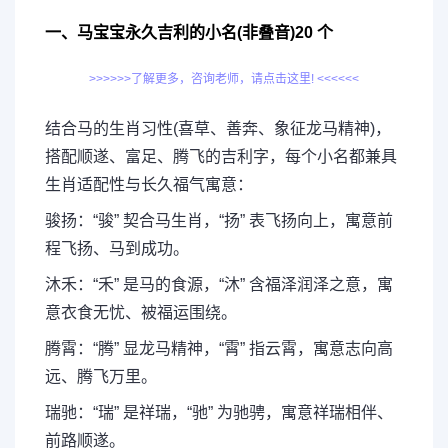
一、马宝宝永久吉利的小名(非叠音)20 个
>>>>>>了解更多，咨询老师，请点击这里! <<<<<<
结合马的生肖习性(喜草、善奔、象征龙马精神)，
搭配顺遂、富足、腾飞的吉利字，每个小名都兼具
生肖适配性与长久福气寓意：
骏扬：“骏” 契合马生肖，“扬” 表飞扬向上，寓意前
程飞扬、马到成功。
沐禾：“禾” 是马的食源，“沐” 含福泽润泽之意，寓
意衣食无忧、被福运围绕。
腾霄：“腾” 显龙马精神，“霄” 指云霄，寓意志向高
远、腾飞万里。
瑞驰：“瑞” 是祥瑞，“驰” 为驰骋，寓意祥瑞相伴、
前路顺遂。