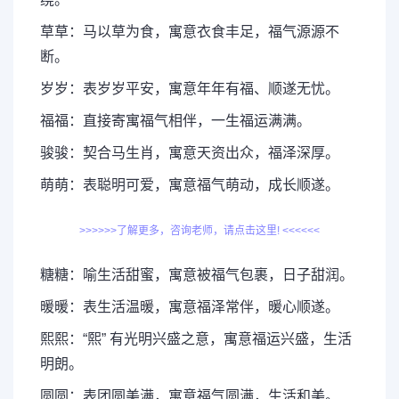
草草：马以草为食，寓意衣食丰足，福气源源不
断。
岁岁：表岁岁平安，寓意年年有福、顺遂无忧。
福福：直接寄寓福气相伴，一生福运满满。
骏骏：契合马生肖，寓意天资出众，福泽深厚。
萌萌：表聪明可爱，寓意福气萌动，成长顺遂。
>>>>>>了解更多，咨询老师，请点击这里! <<<<<<
糖糖：喻生活甜蜜，寓意被福气包裹，日子甜润。
暖暖：表生活温暖，寓意福泽常伴，暖心顺遂。
熙熙：“熙” 有光明兴盛之意，寓意福运兴盛，生活
明朗。
圆圆：表团圆美满，寓意福气圆满，生活和美。