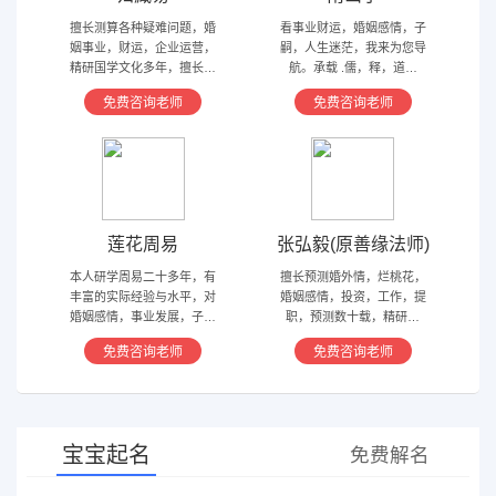
擅长测算各种疑难问题，婚
看事业财运，婚姻感情，子
姻事业，财运，企业运营，
嗣，人生迷茫，我来为您导
精研国学文化多年，擅长归
航。承载 .儒，释，道文
藏易，盲派占卜，太乙，河
化，研究易经多年，精通八
免费咨询老师
免费咨询老师
洛卦，紫薇，奇门遁甲等多
字，六爻，奇门遁甲。
种预测术
莲花周易
张弘毅(原善缘法师)
本人研学周易二十多年，有
擅长预测婚外情，烂桃花，
丰富的实际经验与水平，对
婚姻感情，投资，工作，提
婚姻感情，事业发展，子嗣
职，预测数十载，精研国
香火等方面指引慈航 ，现
学，擅长铁板、太乙，一掌
免费咨询老师
免费咨询老师
在预测指导擅长紫微星斗，
经，八宫连山易，盲派八字
奇门遁甲等，吉凶断测，指
等多种预测等，欢迎咨询
导方案，欢迎有缘人。
宝宝起名
免费解名