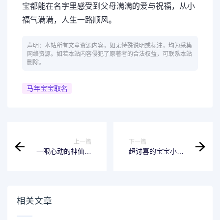
宝都能在名字里感受到父母满满的爱与祝福，从小
福气满满，人生一路顺风。
声明：本站所有文章资源内容，如无特殊说明或标注，均为采集
网络资源。如若本站内容侵犯了原著者的合法权益，可联系本站
删除。
马年宝宝取名
上一篇
下一篇
一眼心动的神仙颜
超讨喜的宝宝小
色宝宝小名！喊着
名，好记又吉祥!
就治愈
相关文章