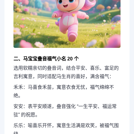
二、马宝宝叠音福气小名 20 个
选用软糯亲切的叠音词，结合平安、喜乐、富足的
吉利寓意，同时适配马生肖的喜好，满含福气：
禾禾：马喜食禾苗，寓意衣食无忧，福气绵绵不
绝。
安安：表平安顺遂，叠音强化 “一生平安、福运常
驻” 的祝愿。
乐乐：喻喜乐开怀，寓意生活满是欢笑，被福气围
绕。