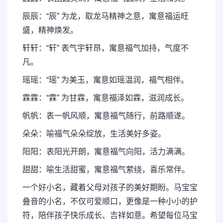
辰辰：“辰” 为龙，取龙马精神之意，寓意福运旺
盛，精神焕发。
轩轩：“轩” 表气宇轩昂，寓意福气加持，气度不
凡。
瑶瑶：“瑶” 为美玉，寓意如瑶温润，福气相伴。
霖霖：“霖” 为甘霖，寓意福泽如霖，滋润成长。
帆帆：表一帆风顺，寓意福气随行，前路顺遂。
朵朵：喻福气朵朵绽放，生活美好多姿。
阳阳：表阳光开朗，寓意福气向阳，活力满满。
甜甜：喻生活甜蜜，寓意福气萦绕，喜乐常伴。
一个好小名，藏着父母对孩子的美好期盼。马宝宝
叠音的小名，不仅可爱顺口，更像是一种小小的护
符，陪伴孩子快乐成长、吉祥如意。希望每位马宝