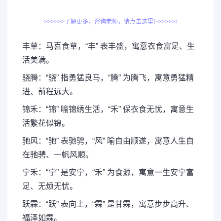
>>>>>>了解更多，咨询老师，请点击这里! <<<<<<
丰草：马喜食草，“丰” 表丰盛，寓意衣食富足、生
活美满。
骁腾：“骁” 指勇猛良马，“腾” 为腾飞，寓意勇猛精
进、前程远大。
锦禾：“锦” 喻锦绣生活，“禾” 保衣食无忧，寓意生
活繁花似锦。
驰风：“驰” 表驰骋，“风” 喻自由顺遂，寓意人生自
在驰骋、一帆风顺。
宁禾：“宁” 是安宁，“禾” 为食源，寓意一生安宁富
足、无烦无忧。
跃霖：“跃” 表向上，“霖” 是甘霖，寓意步步高升、
福泽如霖。