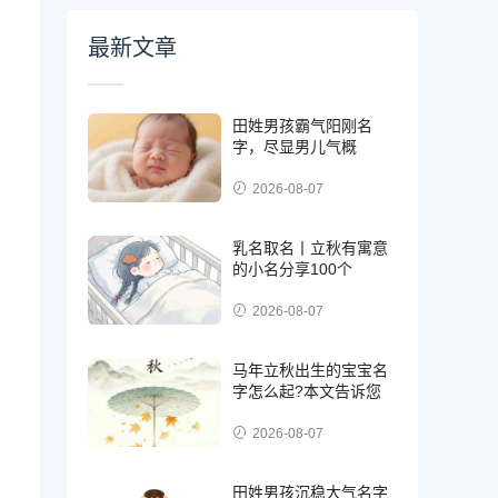
最新文章
田姓男孩霸气阳刚名
字，尽显男儿气概
2026-08-07
乳名取名丨立秋有寓意
的小名分享100个
2026-08-07
马年立秋出生的宝宝名
字怎么起?本文告诉您
2026-08-07
田姓男孩沉稳大气名字