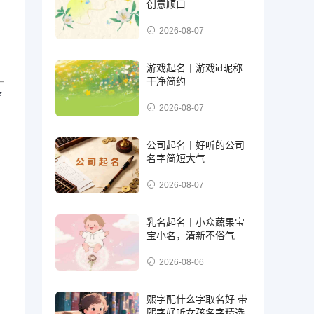
创意顺口
2026-08-07
游戏起名丨游戏id昵称
干净简约
传
2026-08-07
公司起名丨好听的公司
名字简短大气
2026-08-07
乳名起名丨小众蔬果宝
宝小名，清新不俗气
2026-08-06
熙字配什么字取名好 带
熙字好听女孩名字精选