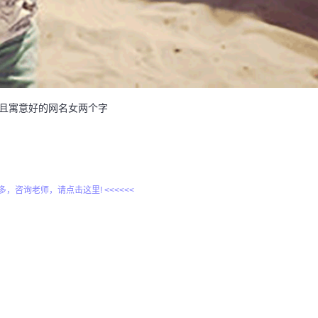
且寓意好的网名女两个字
更多，咨询老师，请点击这里! <<<<<<