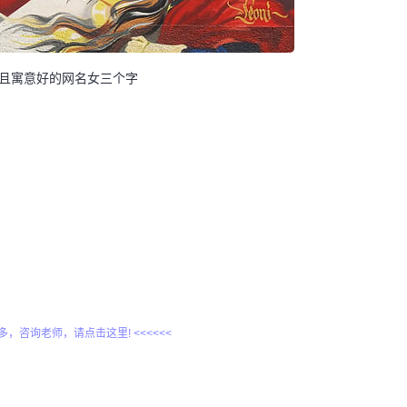
且寓意好的网名女三个字
更多，咨询老师，请点击这里! <<<<<<