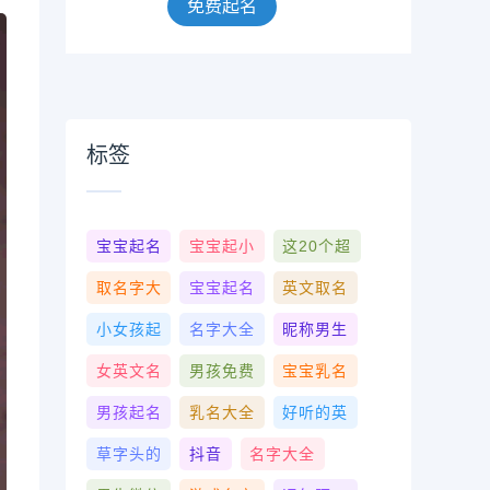
免费起名
标签
宝宝起名
宝宝起小
这20个超
取名字大
宝宝起名
英文取名
小女孩起
名字大全
昵称男生
女英文名
男孩免费
宝宝乳名
男孩起名
乳名大全
好听的英
草字头的
抖音
名字大全