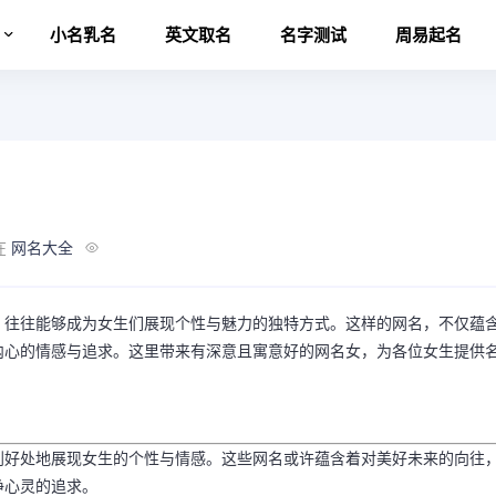
名
小名乳名
英文取名
名字测试
周易起名
在
网名大全
，往往能够成为女生们展现个性与魅力的独特方式。这样的网名，不仅蕴
内心的情感与追求。这里带来有深意且寓意好的网名女，为各位女生提供
到好处地展现女生的个性与情感。这些网名或许蕴含着对美好未来的向往
净心灵的追求。