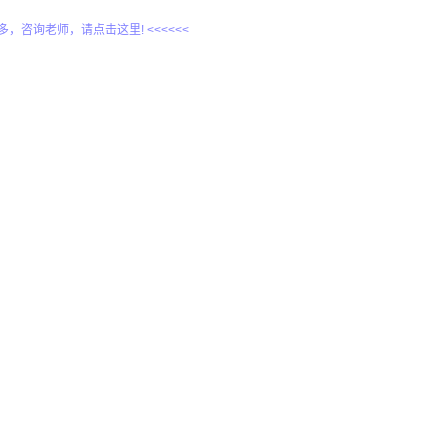
更多，咨询老师，请点击这里! <<<<<<