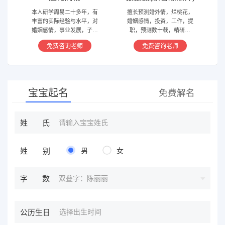
本人研学周易二十多年，有
擅长预测婚外情，烂桃花，
丰富的实际经验与水平，对
婚姻感情，投资，工作，提
婚姻感情，事业发展，子嗣
职，预测数十载，精研国
香火等方面指引慈航 ，现
学，擅长铁板、太乙，一掌
免费咨询老师
免费咨询老师
在预测指导擅长紫微星斗，
经，八宫连山易，盲派八字
奇门遁甲等，吉凶断测，指
等多种预测等，欢迎咨询
导方案，欢迎有缘人。
宝宝起名
免费解名
姓氏
姓别
男
女
双叠字：陈丽丽
字数
公历生日