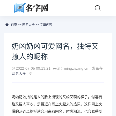
首页
>>
网名大全
>> 文章内容
奶凶奶凶可爱网名，独特又
撩人的昵称
2022-07-05 09:13:21
来源：mingziwang.cn
发布在
网名大全
奶凶奶凶指的是人的脸上出现的又凶又萌的样子，讨喜有
趣又招人喜欢，是最近在网上火起来的热词。这样网上火
爆的热词风格挺适合用来取网名，时尚潮流，也容易得到