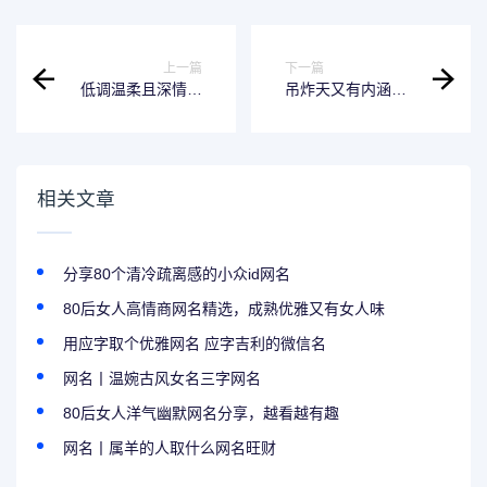
上一篇
下一篇
低调温柔且深情的
吊炸天又有内涵的
情侣网名，单向深
网名情侣，独特有
情六字id
风格，值得收藏！
相关文章
分享80个清冷疏离感的小众id网名
80后女人高情商网名精选，成熟优雅又有女人味
用应字取个优雅网名 应字吉利的微信名
网名丨温婉古风女名三字网名
80后女人洋气幽默网名分享，越看越有趣
网名丨属羊的人取什么网名旺财