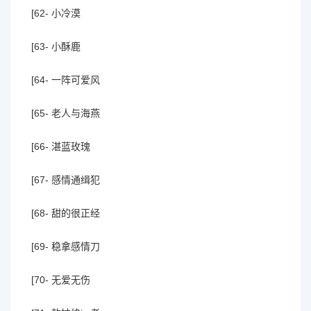
[62- 小冷漠
[63- 小酥鹿
[64- 一阵可爱风
[65- 老人与海燕
[66- 湛蓝玫瑰
[67- 感情通缉犯
[68- 甜的很正经
[69- 稳拿感情刀
[70- 无爱无伤