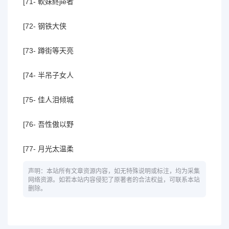
[71- 軟妹終jιe者
[72- 钢铁大侠
[73- 蹲街等天亮
[74- 半吊子女人
[75- 佳人泪倾城
[76- 吾性傲以野
[77- 月光太温柔
声明：本站所有文章资源内容，如无特殊说明或标注，均为采集
网络资源。如若本站内容侵犯了原著者的合法权益，可联系本站
删除。