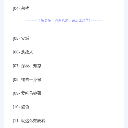
[04- 勿扰
>>>>>>了解更多，咨询老师，请点击这里! <<<<<<
[05- 安城
[06- 念故人
[07- 深秋、知凉
[08- 褪去一身傲
[09- 爱吃马铃薯
[10- 姿色
[11- 就这么颓废着