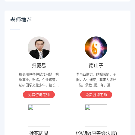
老师推荐
归藏易
南山子
擅长测算各种疑难问题，婚
看事业财运，婚姻感情，子
姻事业，财运，企业运营，
嗣，人生迷茫，我来为您导
精研国学文化多年，擅长归
航。承载 .儒，释，道文
藏易，盲派占卜，太乙，河
化，研究易经多年，精通八
免费咨询老师
免费咨询老师
洛卦，紫薇，奇门遁甲等多
字，六爻，奇门遁甲。
种预测术
莲花周易
张弘毅(原善缘法师)