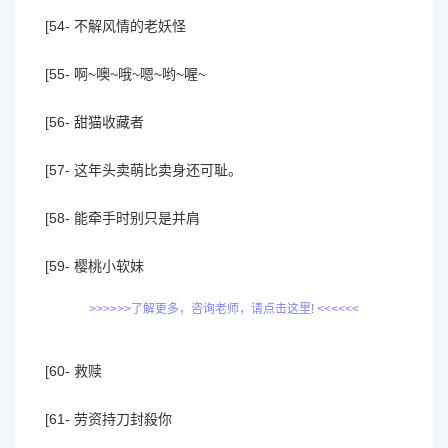
[54- 不解风情的老妖怪
[55- 啊~噢~哦~嗯~哟~喔~
[56- 甜猫收藏者
[57- 这年头卖萌比卖身还可耻。
[58- 能牵手时别只是并肩
[59- 樱桃小软妹
>>>>>>了解更多，咨询老师，请点击这里! <<<<<<
[60- 救赎
[61- 劳资持刀封殺你