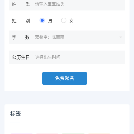
姓氏
姓别
男
女
双叠字：陈丽丽
字数
公历生日
免费起名
标签