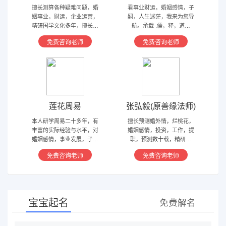
擅长测算各种疑难问题，婚
看事业财运，婚姻感情，子
姻事业，财运，企业运营，
嗣，人生迷茫，我来为您导
精研国学文化多年，擅长归
航。承载 .儒，释，道文
藏易，盲派占卜，太乙，河
化，研究易经多年，精通八
免费咨询老师
免费咨询老师
洛卦，紫薇，奇门遁甲等多
字，六爻，奇门遁甲。
种预测术
莲花周易
张弘毅(原善缘法师)
本人研学周易二十多年，有
擅长预测婚外情，烂桃花，
丰富的实际经验与水平，对
婚姻感情，投资，工作，提
婚姻感情，事业发展，子嗣
职，预测数十载，精研国
香火等方面指引慈航 ，现
学，擅长铁板、太乙，一掌
免费咨询老师
免费咨询老师
在预测指导擅长紫微星斗，
经，八宫连山易，盲派八字
奇门遁甲等，吉凶断测，指
等多种预测等，欢迎咨询
导方案，欢迎有缘人。
宝宝起名
免费解名