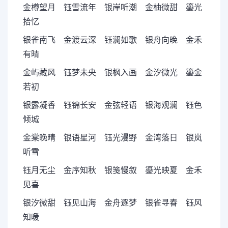
金樽望月 钰雪流年 银岸听潮 金柚微甜 鎏光
拾忆
银雀南飞 金渡云深 钰澜如歌 银舟向晚 金禾
有晴
金屿藏风 钰梦未央 银枫入画 金汐微光 鎏金
若初
银露凝香 钰锦长安 金弦轻语 银海观澜 钰色
倾城
金棠晚晴 银语星河 钰光漫野 金湾落日 银岚
听雪
钰月无尘 金序知秋 银笺慢叙 鎏光映夏 金禾
见喜
银汐微甜 钰见山海 金舟逐梦 银雀寻春 钰风
知暖