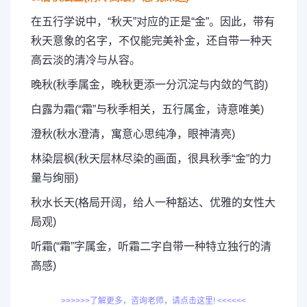
在五行学说中，“秋天”对应的正是“金”。因此，带有
秋天意象的名字，不仅能完美补金，还自带一种天
高云淡的清冷与从容。
晚秋(秋季属金，晚秋更添一分沉淀与内敛的气韵)
白露为霜(“霜”与秋季相关，五行属金，诗意唯美)
澄秋(秋水澄清，寓意心思纯净，眼神清亮)
林染层枫(秋天层林尽染的画面，很具秋季“金”的力
量与绚丽)
秋水长天(格局开阔，给人一种豁达、优雅的女性大
局观)
听霜(“霜”字属金，听霜二字自带一种特立独行的清
高感)
>>>>>>了解更多，咨询老师，请点击这里! <<<<<<