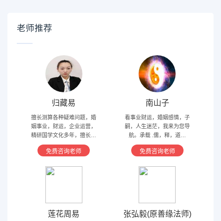
老师推荐
归藏易
南山子
擅长测算各种疑难问题，婚
看事业财运，婚姻感情，子
姻事业，财运，企业运营，
嗣，人生迷茫，我来为您导
精研国学文化多年，擅长归
航。承载 .儒，释，道文
藏易，盲派占卜，太乙，河
化，研究易经多年，精通八
免费咨询老师
免费咨询老师
洛卦，紫薇，奇门遁甲等多
字，六爻，奇门遁甲。
种预测术
莲花周易
张弘毅(原善缘法师)