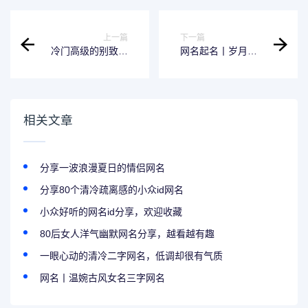
上一篇
下一篇
冷门高级的别致网
网名起名丨岁月静
名ID
好式的网名ID
相关文章
分享一波浪漫夏日的情侣网名
分享80个清冷疏离感的小众id网名
小众好听的网名id分享，欢迎收藏
80后女人洋气幽默网名分享，越看越有趣
一眼心动的清冷二字网名，低调却很有气质
网名丨温婉古风女名三字网名