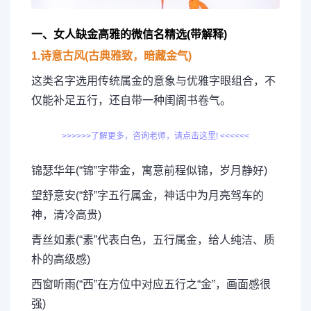
一、女人缺金高雅的微信名精选(带解释)
1.诗意古风(古典雅致，暗藏金气)
这类名字选用传统属金的意象与优雅字眼组合，不
仅能补足五行，还自带一种闺阁书卷气。
>>>>>>了解更多，咨询老师，请点击这里! <<<<<<
锦瑟华年(“锦”字带金，寓意前程似锦，岁月静好)
望舒意安(“舒”字五行属金，神话中为月亮驾车的
神，清冷高贵)
青丝如素(“素”代表白色，五行属金，给人纯洁、质
朴的高级感)
西窗听雨(“西”在方位中对应五行之“金”，画面感很
强)