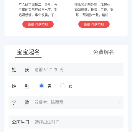
本人研学周易二十多年，有
擅长预测婚外情，烂桃花，
丰富的实际经验与水平，对
婚姻感情，投资，工作，提
婚姻感情，事业发展，子嗣
职，预测数十载，精研国
香火等方面指引慈航 ，现
学，擅长铁板、太乙，一掌
免费咨询老师
免费咨询老师
在预测指导擅长紫微星斗，
经，八宫连山易，盲派八字
奇门遁甲等，吉凶断测，指
等多种预测等，欢迎咨询
导方案，欢迎有缘人。
宝宝起名
免费解名
姓氏
姓别
男
女
双叠字：陈丽丽
字数
公历生日