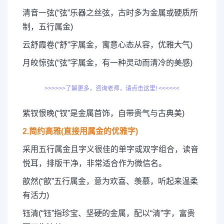
清音一弦(“弦”乐器之丝弦，古时多为金属或硬质所
制，五行属金)
云舒霞卷(“舒”字属金，寓意心态从容，优雅大气)
月皎惊弦(“弦”字属金，有一种灵动而清冷的美感)
>>>>>>了解更多，咨询老师，请点击这里! <<<<<<
紫钗恨晚(“钗”是金属首饰，自带贵气与古典美)
2.简约高雅(直接用属金的优雅字)
采用五行属金且字义很佳的单字或双字组合，读音
悦耳，排版干净，非常适合作为微信名。
歆然(“歆”五行属金，意为欢喜、羡慕，听起来温柔
有活力)
钰清(“钰”指珍宝、坚硬的金属，配以“清”字，富贵