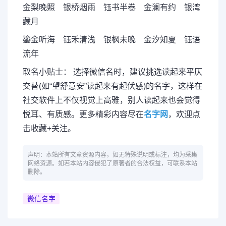
金梨晚照 银桥烟雨 钰书半卷 金澜有约 银湾
藏月
鎏金听海 钰禾清浅 银枫未晚 金汐知夏 钰语
流年
取名小贴士： 选择微信名时，建议挑选读起来平仄
交替(如“望舒意安”读起来有起伏感)的名字，这样在
社交软件上不仅视觉上高雅，别人读起来也会觉得
悦耳、有质感。更多精彩内容尽在
名字网
，欢迎点
击收藏+关注。
声明：本站所有文章资源内容，如无特殊说明或标注，均为采集
网络资源。如若本站内容侵犯了原著者的合法权益，可联系本站
删除。
微信名字