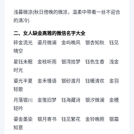
浅暮微凉(秋日傍晚的微凉，温柔中带着一丝不迎合
的清冷)
二、女人缺金高雅的微信名字大全
碎金流光 鎏月微澜 金屿晚风 银杏知秋 钰见
晴空
星钰未眠 金枝听雨 银湾拾梦 钰色生香 浅金
时光
鎏光半夏 金禾慢语 银砂渡月 钰暖清欢 金羽
轻歌
月落银川 金笺旧梦 钰海藏诗 银汐微澜 金穗
轻吟
鎏金墨染 银月寄书 钰见繁花 金铃晚照 银霜
知意