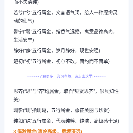
而不失清纯)
若兮(“兮”五行属金，文言语气词，给人一种缥缈灵
动的仙气)
馨宁(“馨”五行属金，指香气远播，寓意品德高尚，
生活安宁)
静好(“静”五行属金，岁月静好，现世安稳)
楚初(“初”五行属金，初心不改，简约而不简单)
>>>>>>了解更多，咨询老师，请点击这里! <<<<<<
思齐(“思”与“齐”均属金，取自“见贤思齐”，很具知性
美)
珊影(“珊”指珊瑚，五行属金，象征美丽与珍贵)
纯如(“纯”五行属金，代表纯粹、纯洁，高级感十足)
3.借秋赋金(清冷高级，意境深远)