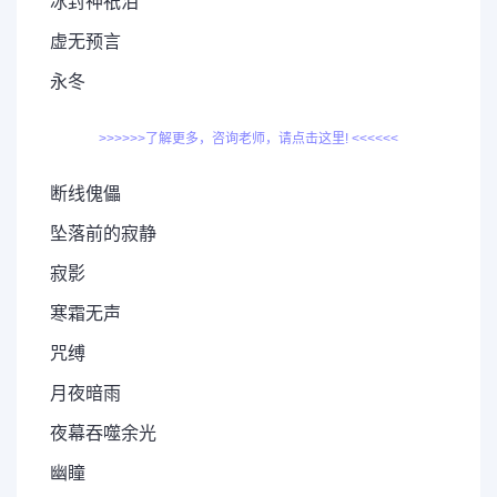
冰封神祇泪
虚无预言
永冬
>>>>>>了解更多，咨询老师，请点击这里! <<<<<<
断线傀儡
坠落前的寂静
寂影
寒霜无声
咒缚
月夜暗雨
夜幕吞噬余光
幽瞳