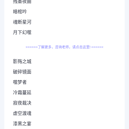
残墨夜曲
暗棺吟
魂断星河
月下幻噬
>>>>>>了解更多，咨询老师，请点击这里! <<<<<<
影殇之城
破碎镜面
噬梦者
冷霜蔓延
寂夜裁决
虚空渡魂
漆黑之宴