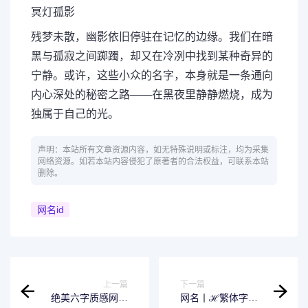
冥灯孤影
残梦未散，幽影依旧停驻在记忆的边缘。我们在暗
黑与孤寂之间踯躅，却又在冷冽中找到某种奇异的
宁静。或许，这些小众的名字，本身就是一条通向
内心深处的秘密之路——在黑夜里静静燃烧，成为
独属于自己的光。
声明：本站所有文章资源内容，如无特殊说明或标注，均为采集
网络资源。如若本站内容侵犯了原著者的合法权益，可联系本站
删除。
网名id
上一篇
下一篇
绝美六字质感网名
网名丨ℋ繁体字网