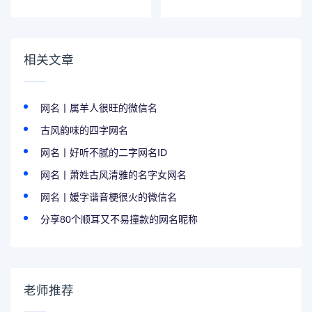
ID
名
相关文章
网名丨属羊人很旺的微信名
古风韵味的四字网名
网名丨好听不腻的二字网名ID
网名丨萧姓古风清雅的名字女网名
网名丨媛字谐音梗很火的微信名
分享80个顺耳又不易撞款的网名昵称
老师推荐