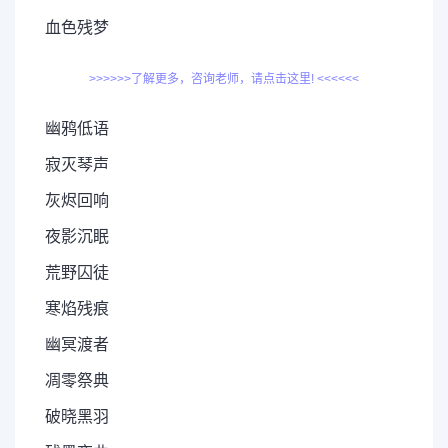
血色残梦
>>>>>>了解更多，咨询老师，请点击这里! <<<<<<
幽鸦低语
寂灭琴声
灰烬回响
夜影沉眠
荒野囚徒
寒焰残痕
幽冥渡者
凋零祭典
破晓黑羽