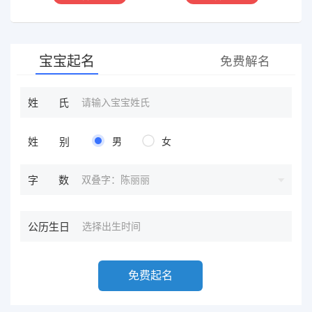
奇门遁甲等，吉凶断测，指
等多种预测等，欢迎咨询
导方案，欢迎有缘人。
宝宝起名
免费解名
姓氏
姓别
男
女
双叠字：陈丽丽
字数
公历生日
免费起名