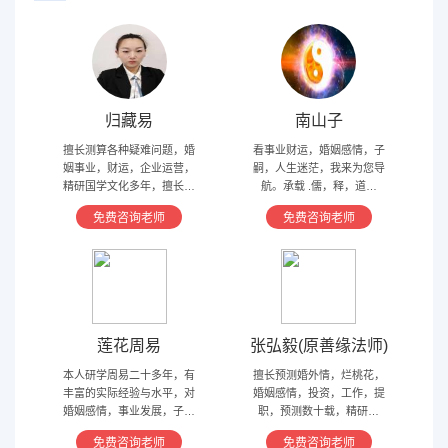
归藏易
南山子
擅长测算各种疑难问题，婚
看事业财运，婚姻感情，子
姻事业，财运，企业运营，
嗣，人生迷茫，我来为您导
精研国学文化多年，擅长归
航。承载 .儒，释，道文
藏易，盲派占卜，太乙，河
化，研究易经多年，精通八
免费咨询老师
免费咨询老师
洛卦，紫薇，奇门遁甲等多
字，六爻，奇门遁甲。
种预测术
莲花周易
张弘毅(原善缘法师)
本人研学周易二十多年，有
擅长预测婚外情，烂桃花，
丰富的实际经验与水平，对
婚姻感情，投资，工作，提
婚姻感情，事业发展，子嗣
职，预测数十载，精研国
香火等方面指引慈航 ，现
学，擅长铁板、太乙，一掌
免费咨询老师
免费咨询老师
在预测指导擅长紫微星斗，
经，八宫连山易，盲派八字