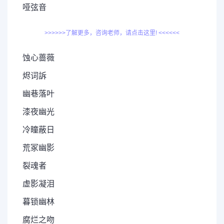
哑弦音
>>>>>>了解更多，咨询老师，请点击这里! <<<<<<
蚀心蔷薇
烬词訴
幽巷落叶
漆夜幽光
冷瞳蔽日
荒冢幽影
裂魂者
虚影凝泪
暮锁幽林
腐烂之吻