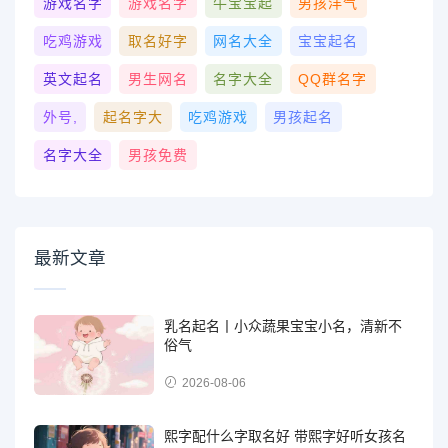
游戏名字
游戏名字
牛宝宝起
男孩洋气
吃鸡游戏
取名好字
网名大全
宝宝起名
英文起名
男生网名
名字大全
QQ群名字
外号,
起名字大
吃鸡游戏
男孩起名
名字大全
男孩免费
最新文章
乳名起名丨小众蔬果宝宝小名，清新不
俗气
2026-08-06
熙字配什么字取名好 带熙字好听女孩名