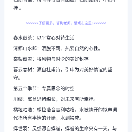
挂 。
>>>>>>了解更多，咨询老师，请点击这里! <<<<<<
春水煎茶：以平常心对待生活
清都山水郎：洒脱不羁、热爱自然的心性。
棠梨煎雪：将风物与时令的美好封存
暮云春树：源自杜甫诗，引申为对美好情谊的坚
守。
第五个季节：专属思念的时空
川缨：寓意思绪绵长，对未来有所牵挂。
橘粒咕噜：橘粒谐音吉利咕噜，水被烧开的拟声词
代指所有事情的开始，水到渠成。
蜉世羽：灵感源自蜉蝣，蜉蝣的生命只有一天，与