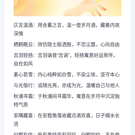
仄言温酒：用含蓄之言，温一壶岁月酒，藏着内敛
深情
栖鹤眠云：效仿隐士般洒脱，不恋尘嚣，心向自由
吉羽轻扬：吉羽谐音“吉语”，轻扬寓意好运常伴，
自在如风
素心若雪：内心纯粹如白雪，不染尘埃，坚守本心
与光偕行：追随光亮，亦成为光，温暖自己与他人
秋浦寻霜：于秋浦间寻霜华，寓意在岁月中沉淀独
特气质
安隅藏喜：在安稳角落收藏点滴欢喜，日子细水长
流
归期有信：所有等待皆有回应，归期如约，不负牵