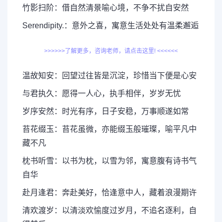
竹影扫阶：借自然清景喻心境，不争不扰自安然
Serendipity.：意外之喜，寓意生活处处有温柔邂逅
>>>>>>了解更多，咨询老师，请点击这里! <<<<<<
温故知安：回望过往皆是沉淀，珍惜当下便是心安
与君执久：愿得一人心，执手相伴，岁岁无忧
岁序安然：时光有序，日子安稳，万事顺遂如常
苔花缀玉：苔花虽微，亦能缀玉般璀璨，喻平凡中
藏不凡
枕书听雪：以书为枕，以雪为邻，寓意腹有诗书气
自华
赴月逢君：奔赴美好，恰逢意中人，藏着浪漫期许
清欢渡岁：以清淡欢愉度过岁月，不追名逐利，自