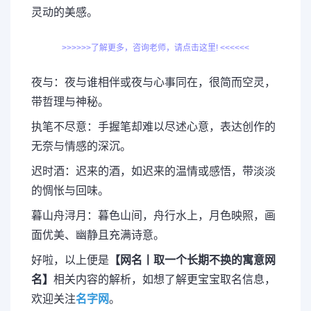
灵动的美感。
>>>>>>了解更多，咨询老师，请点击这里! <<<<<<
夜与：夜与谁相伴或夜与心事同在，很简而空灵，
带哲理与神秘。
执笔不尽意：手握笔却难以尽述心意，表达创作的
无奈与情感的深沉。
迟时酒：迟来的酒，如迟来的温情或感悟，带淡淡
的惆怅与回味。
暮山舟浔月：暮色山间，舟行水上，月色映照，画
面优美、幽静且充满诗意。
好啦，以上便是
【网名丨取一个长期不换的寓意网
名】
相关内容的解析，如想了解更宝宝取名信息，
欢迎关注
名字网
。