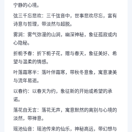
宁静的心境。
弦三千忘悲欢：三千弦音中，世事悲欢尽忘，富有
诗意与哲理，带淡然与超脱。
雾涧：雾气弥漫的山涧，幽深神秘，象征孤寂或内
心隐秘。
折栀予春：折下栀子花，赠与春天，象征美好、希
望与温柔的情感。
叶落霜寒半：落叶伴霜寒，带秋冬意象，寓意凄美
与流年易逝。
以春约：以春天为约，象征新的开始或希望的承
诺。
落花自无言：落花无声，寓意默然的离别与心境的
淡然，带禅意。
瑶池仙音：瑶池传来的仙乐，神秘高远，带幻想与