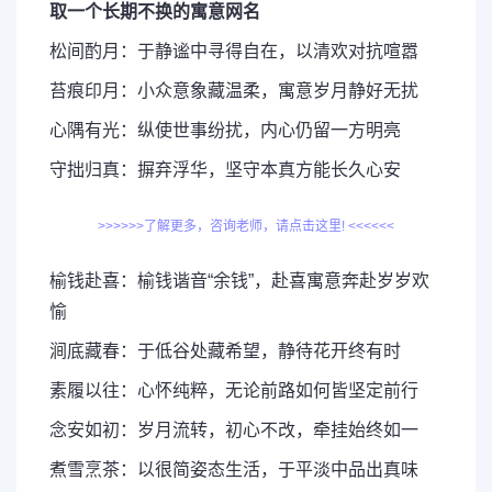
取一个长期不换的寓意网名
松间酌月：于静谧中寻得自在，以清欢对抗喧嚣
苔痕印月：小众意象藏温柔，寓意岁月静好无扰
心隅有光：纵使世事纷扰，内心仍留一方明亮
守拙归真：摒弃浮华，坚守本真方能长久心安
>>>>>>了解更多，咨询老师，请点击这里! <<<<<<
榆钱赴喜：榆钱谐音“余钱”，赴喜寓意奔赴岁岁欢
愉
涧底藏春：于低谷处藏希望，静待花开终有时
素履以往：心怀纯粹，无论前路如何皆坚定前行
念安如初：岁月流转，初心不改，牵挂始终如一
煮雪烹茶：以很简姿态生活，于平淡中品出真味