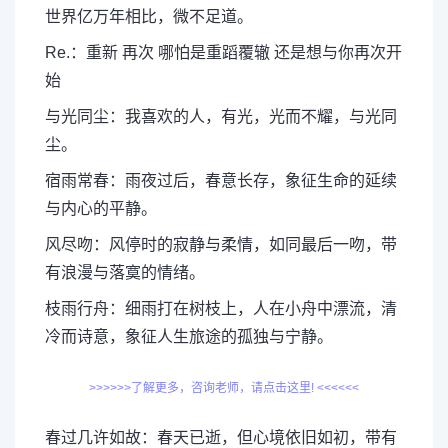
世界亿万年相比，微不足道。
Re.：重新 再次 哪怕是重蹈覆辙 还是想与你再次开
始
与光同尘：我喜欢的人，有光，光而不耀，与光同
尘。
宿雨常春：雨夜过后，春意长存，象征生命的延续
与内心的平静。
风尽吻：风停时的寂静与柔情，如同最后一吻，带
有浪漫与落寞的情绪。
枝雨行舟：细雨打在树枝上，人在小舟中漂流，清
冷而诗意，象征人生旅途的孤独与宁静。
>>>>>>了解更多，咨询老师，请点击这里! <<<<<<
春过几许如故：春天已逝，但心境依旧如初，带有