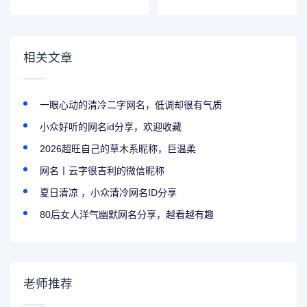
信昵称 生僻却美到
腻的优质网名
爆的网名
相关文章
一眼心动的清冷二字网名，低调却很有气质
小众好听的网名id分享，欢迎收藏
2026超旺自己的草木系昵称，巨温柔
网名丨云字很吉利的微信昵称
夏日清凉 ，小众清冷网名ID分享
80后女人洋气幽默网名分享，越看越有趣
老师推荐