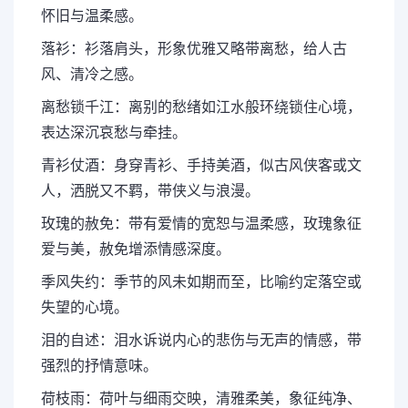
怀旧与温柔感。
落衫：衫落肩头，形象优雅又略带离愁，给人古
风、清冷之感。
离愁锁千江：离别的愁绪如江水般环绕锁住心境，
表达深沉哀愁与牵挂。
青衫仗酒：身穿青衫、手持美酒，似古风侠客或文
人，洒脱又不羁，带侠义与浪漫。
玫瑰的赦免：带有爱情的宽恕与温柔感，玫瑰象征
爱与美，赦免增添情感深度。
季风失约：季节的风未如期而至，比喻约定落空或
失望的心境。
泪的自述：泪水诉说内心的悲伤与无声的情感，带
强烈的抒情意味。
荷枝雨：荷叶与细雨交映，清雅柔美，象征纯净、