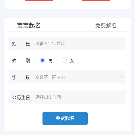
奇门遁甲等，吉凶断测，指
等多种预测等，欢迎咨询
导方案，欢迎有缘人。
宝宝起名
免费解名
姓氏
姓别
男
女
双叠字：陈丽丽
字数
公历生日
免费起名