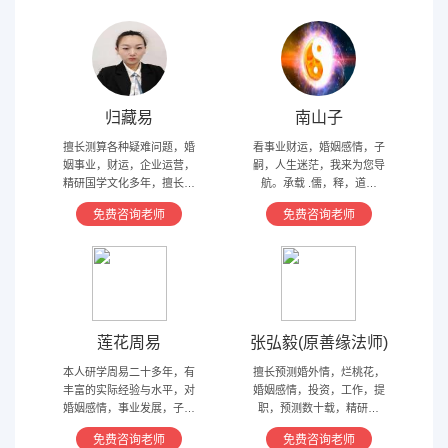
归藏易
南山子
擅长测算各种疑难问题，婚
看事业财运，婚姻感情，子
姻事业，财运，企业运营，
嗣，人生迷茫，我来为您导
精研国学文化多年，擅长归
航。承载 .儒，释，道文
藏易，盲派占卜，太乙，河
化，研究易经多年，精通八
免费咨询老师
免费咨询老师
洛卦，紫薇，奇门遁甲等多
字，六爻，奇门遁甲。
种预测术
莲花周易
张弘毅(原善缘法师)
本人研学周易二十多年，有
擅长预测婚外情，烂桃花，
丰富的实际经验与水平，对
婚姻感情，投资，工作，提
婚姻感情，事业发展，子嗣
职，预测数十载，精研国
香火等方面指引慈航 ，现
学，擅长铁板、太乙，一掌
免费咨询老师
免费咨询老师
在预测指导擅长紫微星斗，
经，八宫连山易，盲派八字