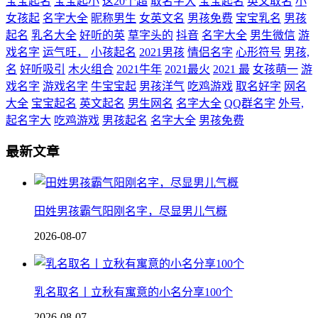
宝宝起名
宝宝起小
这20个超
取名字大
宝宝起名
英文取名
小
女孩起
名字大全
昵称男生
女英文名
男孩免费
宝宝乳名
男孩
起名
乳名大全
好听的英
草字头的
抖音
名字大全
男生微信
游
戏名字
运气旺，
小孩起名
2021男孩
情侣名字
心形符号
男孩,
名
好听吸引
木火组合
2021牛年
2021最火
2021 最
女孩萌一
游
戏名字
游戏名字
牛宝宝起
男孩洋气
吃鸡游戏
取名好字
网名
大全
宝宝起名
英文起名
男生网名
名字大全
QQ群名字
外号,
起名字大
吃鸡游戏
男孩起名
名字大全
男孩免费
最新文章
田姓男孩霸气阳刚名字，尽显男儿气概
2026-08-07
乳名取名丨立秋有寓意的小名分享100个
2026-08-07