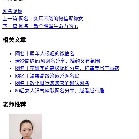
网名昵称
上一篇
网名丨久用不腻的微信昵称女
下一篇
网名丨改个明媚生命力的ID
相关文章
网名丨属羊人很旺的微信名
清冷简约ins风网名分享，简约又有氛围
网名丨带娅字的高级昵称分享，打造专属气质感
网名丨温柔高级治愈系网名ID
网名丨改个财运滚滚来的趣味网名
80后女人洋气幽默网名分享，越看越有趣
老师推荐