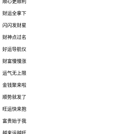
顺心更顺利
财运全拿下
闪闪发财星
财神点过名
好运导航仪
财富慢慢涨
运气无上限
金钱聚来啦
顺势就发了
旺运快来抱
富贵始于我
越来运越旺