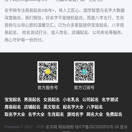
名字网专注周易起名8余年+，将人工匠心、国学智慧与名字大数据
深度融合。我们相信，好名字不是随机组合，而是八字五行、生肖
音韵与父母心愿的温暖交汇。已为众多家庭提供宝宝起名、八字周
易起名、 姓名测试打分、成人改名、店铺起名、公司命名等服务，
用心守护每一份托付。
官方服务号
官方订阅号
宝宝起名
男孩起名
女孩起名
小名乳名
公司起名
名字测试
周易起名
店铺起名
英文取名
起名字大全
八字起名
取名字大全
名字大全
生肖起名
游戏名字
网名大全
免费起名
Powered © 2017 - 2026
名字网
网站地图
琼ICP备2021002832号-18
投诉