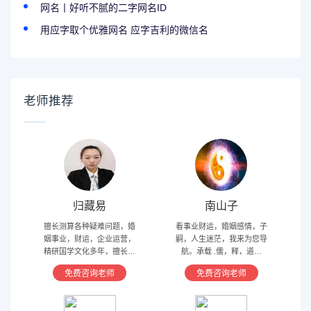
网名丨好听不腻的二字网名ID
用应字取个优雅网名 应字吉利的微信名
老师推荐
归藏易
南山子
擅长测算各种疑难问题，婚
看事业财运，婚姻感情，子
姻事业，财运，企业运营，
嗣，人生迷茫，我来为您导
精研国学文化多年，擅长归
航。承载 .儒，释，道文
藏易，盲派占卜，太乙，河
化，研究易经多年，精通八
免费咨询老师
免费咨询老师
洛卦，紫薇，奇门遁甲等多
字，六爻，奇门遁甲。
种预测术