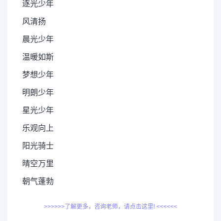
逐光少年
风清扬
晨光少年
温暖如斯
梦想少年
明朗少年
星光少年
乐观向上
阳光骑士
晴空万里
朝气蓬勃
>>>>>>了解更多，咨询老师，请点击这里! <<<<<<