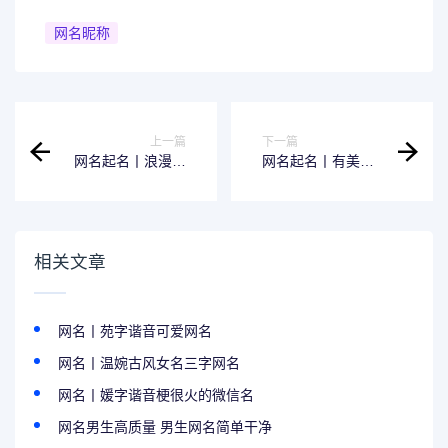
网名昵称
上一篇
下一篇
网名起名丨浪漫绝
网名起名丨有美好
美的四字网名ID
寓意的网名昵称
相关文章
网名丨苑字谐音可爱网名
网名丨温婉古风女名三字网名
网名丨媛字谐音梗很火的微信名
网名男生高质量 男生网名简单干净