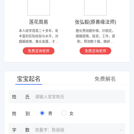
莲花周易
张弘毅(原善缘法师)
本人研学周易二十多年，有
擅长预测婚外情，烂桃花，
丰富的实际经验与水平，对
婚姻感情，投资，工作，提
婚姻感情，事业发展，子嗣
职，预测数十载，精研国
香火等方面指引慈航 ，现
学，擅长铁板、太乙，一掌
免费咨询老师
免费咨询老师
在预测指导擅长紫微星斗，
经，八宫连山易，盲派八字
奇门遁甲等，吉凶断测，指
等多种预测等，欢迎咨询
导方案，欢迎有缘人。
宝宝起名
免费解名
姓氏
姓别
男
女
双叠字：陈丽丽
字数