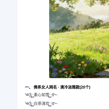
一、 佛系女人网名 · 清冷淡雅款(20个)
༄༊࿆素心如雪࿆࿐
༄༊࿆白茶清欢࿆࿐