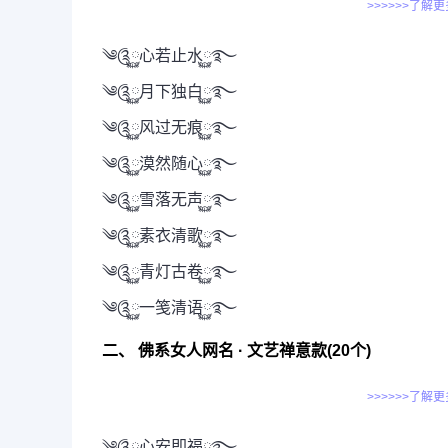
>>>>>>了解
༄༊࿆心若止水࿆࿐
༄༊࿆月下独白࿆࿐
༄༊࿆风过无痕࿆࿐
༄༊࿆漠然随心࿆࿐
༄༊࿆雪落无声࿆࿐
༄༊࿆素衣清歌࿆࿐
༄༊࿆青灯古卷࿆࿐
༄༊࿆一笺清语࿆࿐
二、 佛系女人网名 · 文艺禅意款(20个)
>>>>>>了解
༄༊࿆心安即福࿆࿐