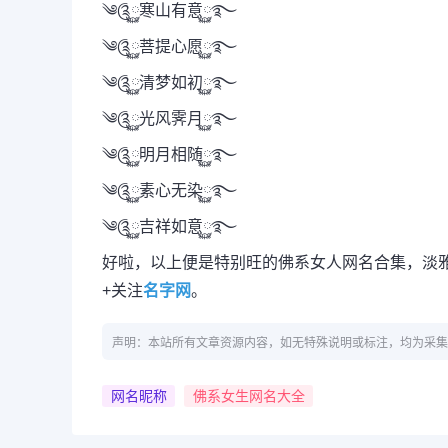
༄༊࿆寒山有意࿆࿐
༄༊࿆菩提心愿࿆࿐
༄༊࿆清梦如初࿆࿐
༄༊࿆光风霁月࿆࿐
༄༊࿆明月相随࿆࿐
༄༊࿆素心无染࿆࿐
༄༊࿆吉祥如意࿆࿐
好啦，以上便是特别旺的佛系女人网名合集，淡
+关注
名字网
。
声明：本站所有文章资源内容，如无特殊说明或标注，均为采集
网名昵称
佛系女生网名大全