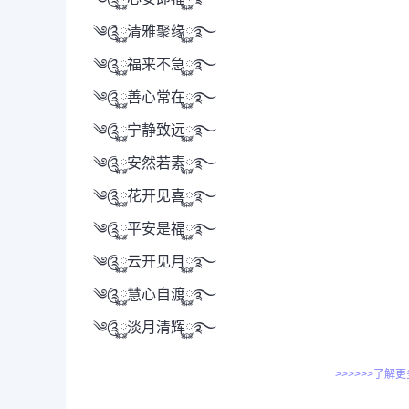
༄༊࿆清雅聚缘࿆࿐
༄༊࿆福来不急࿆࿐
༄༊࿆善心常在࿆࿐
༄༊࿆宁静致远࿆࿐
༄༊࿆安然若素࿆࿐
༄༊࿆花开见喜࿆࿐
༄༊࿆平安是福࿆࿐
༄༊࿆云开见月࿆࿐
༄༊࿆慧心自渡࿆࿐
༄༊࿆淡月清辉࿆࿐
>>>>>>了解