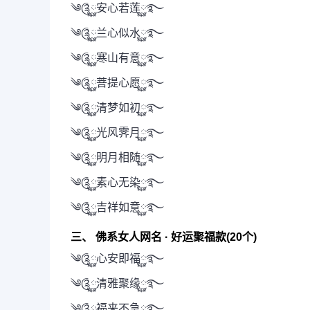
༄༊࿆安心若莲࿆࿐
༄༊࿆兰心似水࿆࿐
༄༊࿆寒山有意࿆࿐
༄༊࿆菩提心愿࿆࿐
༄༊࿆清梦如初࿆࿐
༄༊࿆光风霁月࿆࿐
༄༊࿆明月相随࿆࿐
༄༊࿆素心无染࿆࿐
༄༊࿆吉祥如意࿆࿐
三、 佛系女人网名 · 好运聚福款(20个)
༄༊࿆心安即福࿆࿐
༄༊࿆清雅聚缘࿆࿐
༄༊࿆福来不急࿆࿐