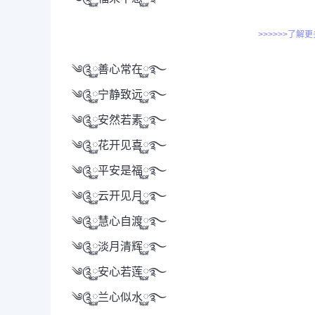
>>>>>>了解
༄༊࿆善心常在࿆࿐
༄༊࿆宁静致远࿆࿐
༄༊࿆安然若素࿆࿐
༄༊࿆花开见喜࿆࿐
༄༊࿆平安是福࿆࿐
༄༊࿆云开见月࿆࿐
༄༊࿆慧心自渡࿆࿐
༄༊࿆淡月清辉࿆࿐
༄༊࿆安心若莲࿆࿐
༄༊࿆兰心似水࿆࿐