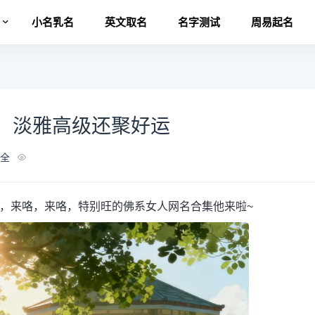
名
小名乳名
英文取名
名字测试
周易起名
，淡雅高级还聚好运
全
，来咯，来咯，特别旺的佛系女人网名合集他来啦~