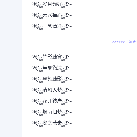
༄༊࿆岁月静好࿆࿐
༄༊࿆云水禅心࿆࿐
༄༊࿆一念清净࿆࿐
>>>>>>了解
༄༊࿆竹影疏窗࿆࿐
༄༊࿆半夏微凉࿆࿐
༄༊࿆墨染疏影࿆࿐
༄༊࿆清风入梦࿆࿐
༄༊࿆花开彼岸࿆࿐
༄༊࿆烟雨旧梦࿆࿐
༄༊࿆安之若素࿆࿐