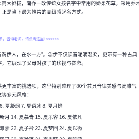
乔木高大挺拔，南乔一改传统女孩名字中常用的娇柔花草，采用乔
，正是当下最为推崇的高级感起名方式。
更多，咨询老师，请点击这里! <<<<<<
“所谓伊人，在水一方”。念伊不仅读音呢喃温柔，更带有一种古典
字，它展现了父母对孩子的珍视与眷恋。
更丰富的挑选项，这里特别整理了80个兼具音律美感与高雅气
立等多元风格：
 6. 夏凝烟 7. 夏语冰 8. 夏月婵
夏新月 14. 夏慕青 15. 夏乐容 16. 夏依凡
夏雅素 22. 夏子衿 23. 夏梦回 24. 夏以微