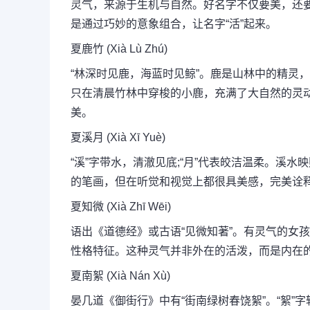
灵气，来源于生机与自然。好名字不仅要美，还
是通过巧妙的意象组合，让名字“活”起来。
夏鹿竹 (Xià Lù Zhú)
“林深时见鹿，海蓝时见鲸”。鹿是山林中的精灵
只在清晨竹林中穿梭的小鹿，充满了大自然的灵
美。
夏溪月 (Xià Xī Yuè)
“溪”字带水，清澈见底;“月”代表皎洁温柔。溪
的笔画，但在听觉和视觉上都很具美感，完美诠
夏知微 (Xià Zhī Wēi)
语出《道德经》或古语“见微知著”。有灵气的女
性格特征。这种灵气并非外在的活泼，而是内在的
夏南絮 (Xià Nán Xù)
晏几道《御街行》中有“街南绿树春饶絮”。“絮