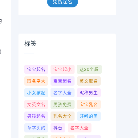
免费起名
的
标签
栖
，
宝宝起名
宝宝起小
这20个超
取名字大
宝宝起名
英文取名
小女孩起
名字大全
昵称男生
女英文名
男孩免费
宝宝乳名
男孩起名
乳名大全
好听的英
草字头的
抖音
名字大全