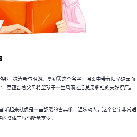
蕴
初晴的那一抹清新与明朗。夏初霁这个名字，温柔中带着阳光破云而
字，更蕴含着父母希望孩子一生风雨过后总见彩虹的美好祝愿。
。宛音听起来就像是一首舒缓的古典乐，温婉动人。这个名字非常适
字的整体气质与听觉享受。