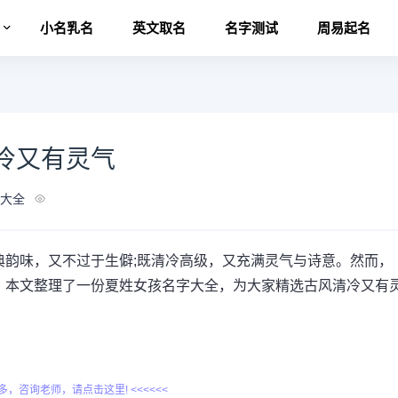
名
小名乳名
英文取名
名字测试
周易起名
冷又有灵气
大全
典韵味，又不过于生僻;既清冷高级，又充满灵气与诗意。然而，
。本文整理了一份夏姓女孩名字大全，为大家精选古风清冷又有
更多，咨询老师，请点击这里! <<<<<<