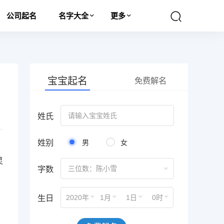
公司起名
名字大全
更多
宝宝起名
免费解名
姓氏
姓别
男
女
灵
字数
三位数：陈小雪
生日
2020年
1月
1日
0时