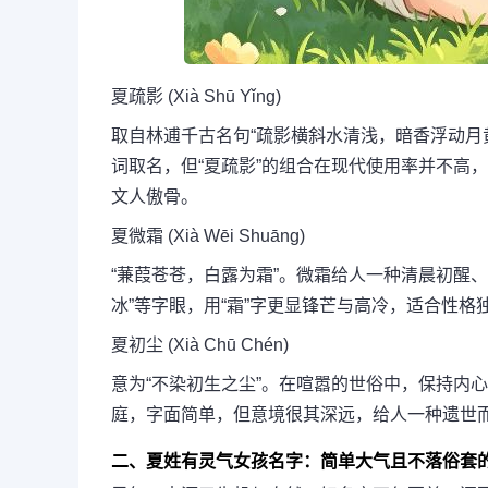
夏疏影 (Xià Shū Yǐng)
取自林逋千古名句“疏影横斜水清浅，暗香浮动月
词取名，但“夏疏影”的组合在现代使用率并不高
文人傲骨。
夏微霜 (Xià Wēi Shuāng)
“蒹葭苍苍，白露为霜”。微霜给人一种清晨初醒
冰”等字眼，用“霜”字更显锋芒与高冷，适合性格
夏初尘 (Xià Chū Chén)
意为“不染初生之尘”。在喧嚣的世俗中，保持内
庭，字面简单，但意境很其深远，给人一种遗世
二、夏姓有灵气女孩名字：简单大气且不落俗套