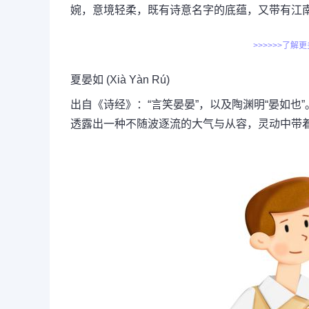
婉，意境轻柔，既有诗意名字的底蕴，又带有江
>>>>>>了解
夏晏如 (Xià Yàn Rú)
出自《诗经》：“言笑晏晏”，以及陶渊明“晏如
透露出一种不随波逐流的大气与从容，灵动中带