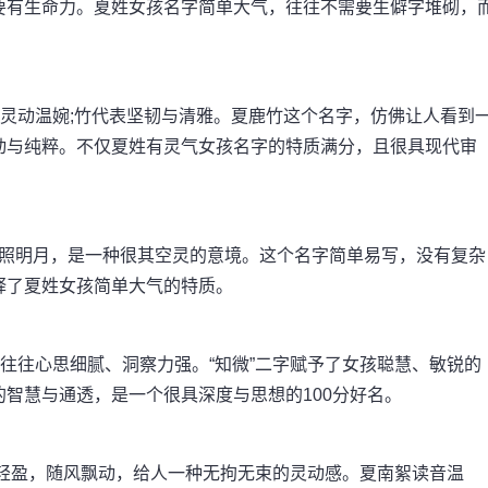
要有生命力。夏姓女孩名字简单大气，往往不需要生僻字堆砌，
，灵动温婉;竹代表坚韧与清雅。夏鹿竹这个名字，仿佛让人看到
动与纯粹。不仅夏姓有灵气女孩名字的特质满分，且很具现代审
水映照明月，是一种很其空灵的意境。这个名字简单易写，没有复杂
释了夏姓女孩简单大气的特质。
孩往往心思细腻、洞察力强。“知微”二字赋予了女孩聪慧、敏锐的
智慧与通透，是一个很具深度与思想的100分好名。
”字轻盈，随风飘动，给人一种无拘无束的灵动感。夏南絮读音温