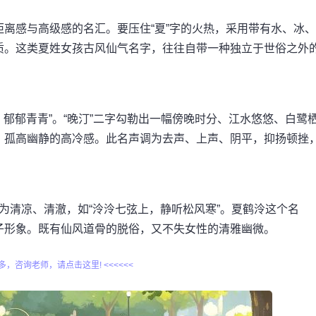
离感与高级感的名汇。要压住“夏”字的火热，采用带有水、冰、
质。这类夏姓女孩古风仙气名字，往往自带一种独立于世俗之外
，郁郁青青”。“晚汀”二字勾勒出一幅傍晚时分、江水悠悠、白鹭
、孤高幽静的高冷感。此名声调为去声、上声、阴平，抑扬顿挫
本意为清凉、清澈，如“泠泠七弦上，静听松风寒”。夏鹤泠这个名
子形象。既有仙风道骨的脱俗，又不失女性的清雅幽微。
更多，咨询老师，请点击这里! <<<<<<