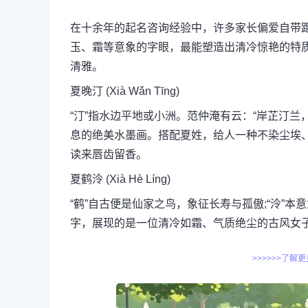
在十余年的起名咨询经验中，许多家长偏爱自带距
玉、霜等意象的字眼，最能塑造出清冷惊艳的特
清雅。
夏晚汀 (Xià Wǎn Tīng)
“汀”指水边平地或小洲。范仲淹有云：“岸芷汀兰
息的绝美水墨画。搭配夏姓，给人一种不染尘埃
读来唇齿留香。
夏鹤泠 (Xià Hè Líng)
“鹤”自古便是仙家之鸟，象征长寿与孤傲;“泠”
字，展现的是一位清冷如霜、气质绝尘的古风女
>>>>>>了解