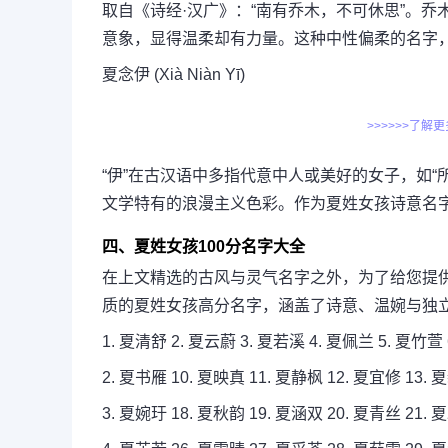
取自《诗经·汉广》：“南有乔木，不可休思”。
意象，显得温柔却有力量。这种中性偏柔的名字
夏念伊 (Xià Niàn Yī)
>>>>>>了解
“伊”在古汉语中多指代意中人或美好的女子，如
文学特有的浪漫主义色彩。作为夏姓女孩诗意名
四、夏姓女孩100分名字大全
在上文精选的古风与灵气名字之外，为了给您提供
质的夏姓女孩高分名字，涵盖了诗意、温婉与独
1. 夏清舒 2. 夏云蔚 3. 夏若溪 4. 夏佩兰 5. 夏竹萱
2. 夏书雁 10. 夏映真 11. 夏静枫 12. 夏宜修 13. 
3. 夏婉玗 18. 夏秋韵 19. 夏涵双 20. 夏青丝 21. 