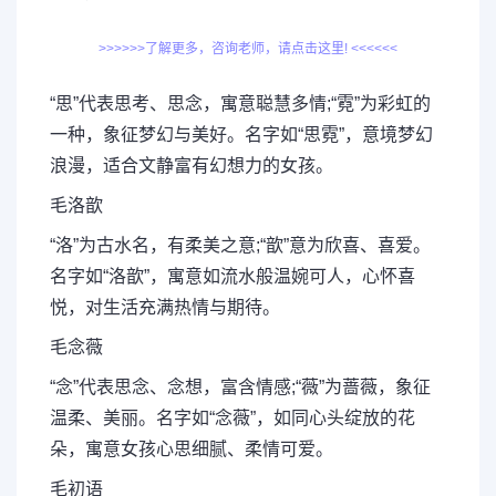
>>>>>>了解更多，咨询老师，请点击这里! <<<<<<
“思”代表思考、思念，寓意聪慧多情;“霓”为彩虹的
一种，象征梦幻与美好。名字如“思霓”，意境梦幻
浪漫，适合文静富有幻想力的女孩。
毛洛歆
“洛”为古水名，有柔美之意;“歆”意为欣喜、喜爱。
名字如“洛歆”，寓意如流水般温婉可人，心怀喜
悦，对生活充满热情与期待。
毛念薇
“念”代表思念、念想，富含情感;“薇”为蔷薇，象征
温柔、美丽。名字如“念薇”，如同心头绽放的花
朵，寓意女孩心思细腻、柔情可爱。
毛初语