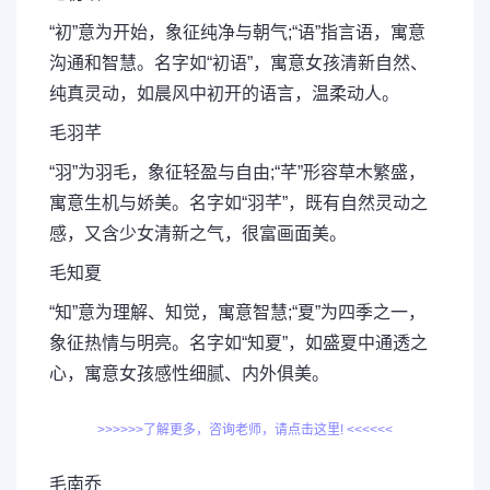
“初”意为开始，象征纯净与朝气;“语”指言语，寓意
沟通和智慧。名字如“初语”，寓意女孩清新自然、
纯真灵动，如晨风中初开的语言，温柔动人。
毛羽芊
“羽”为羽毛，象征轻盈与自由;“芊”形容草木繁盛，
寓意生机与娇美。名字如“羽芊”，既有自然灵动之
感，又含少女清新之气，很富画面美。
毛知夏
“知”意为理解、知觉，寓意智慧;“夏”为四季之一，
象征热情与明亮。名字如“知夏”，如盛夏中通透之
心，寓意女孩感性细腻、内外俱美。
>>>>>>了解更多，咨询老师，请点击这里! <<<<<<
毛南乔