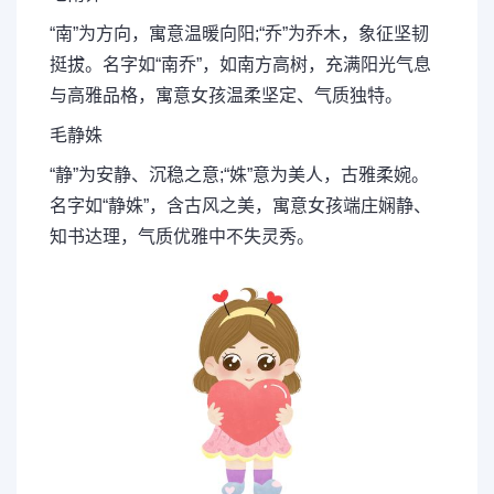
“南”为方向，寓意温暖向阳;“乔”为乔木，象征坚韧
挺拔。名字如“南乔”，如南方高树，充满阳光气息
与高雅品格，寓意女孩温柔坚定、气质独特。
毛静姝
“静”为安静、沉稳之意;“姝”意为美人，古雅柔婉。
名字如“静姝”，含古风之美，寓意女孩端庄娴静、
知书达理，气质优雅中不失灵秀。