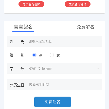
香火等方面指引慈航 ，现
学，擅长铁板、太乙，一掌
免费咨询老师
免费咨询老师
在预测指导擅长紫微星斗，
经，八宫连山易，盲派八字
奇门遁甲等，吉凶断测，指
等多种预测等，欢迎咨询
导方案，欢迎有缘人。
宝宝起名
免费解名
姓氏
姓别
男
女
双叠字：陈丽丽
字数
公历生日
免费起名