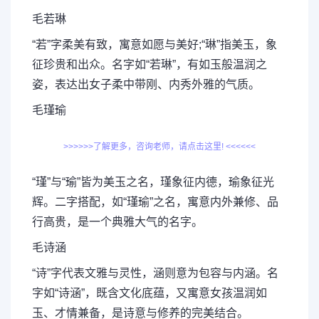
毛若琳
“若”字柔美有致，寓意如愿与美好;“琳”指美玉，象
征珍贵和出众。名字如“若琳”，有如玉般温润之
姿，表达出女子柔中带刚、内秀外雅的气质。
毛瑾瑜
>>>>>>了解更多，咨询老师，请点击这里! <<<<<<
“瑾”与“瑜”皆为美玉之名，瑾象征内德，瑜象征光
辉。二字搭配，如“瑾瑜”之名，寓意内外兼修、品
行高贵，是一个典雅大气的名字。
毛诗涵
“诗”字代表文雅与灵性，涵则意为包容与内涵。名
字如“诗涵”，既含文化底蕴，又寓意女孩温润如
玉、才情兼备，是诗意与修养的完美结合。