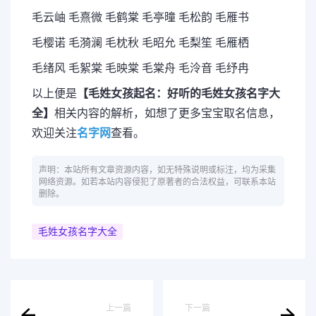
毛云岫 毛熹微 毛鹤棠 毛亭曈 毛松韵 毛雁书
毛樱诺 毛漪澜 毛枕秋 毛昭允 毛梨笙 毛雁栖
毛绪风 毛絮棠 毛映棠 毛棠舟 毛泠音 毛纾冉
以上便是
【毛姓女孩起名：好听的毛姓女孩名字大
全】
相关内容的解析，如想了更多宝宝取名信息，
欢迎关注
名字网
查看。
声明：本站所有文章资源内容，如无特殊说明或标注，均为采集
网络资源。如若本站内容侵犯了原著者的合法权益，可联系本站
删除。
毛姓女孩名字大全
上一篇
下一篇