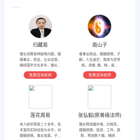
归藏易
南山子
擅长测算各种疑难问题，婚
看事业财运，婚姻感情，子
姻事业，财运，企业运营，
嗣，人生迷茫，我来为您导
精研国学文化多年，擅长归
航。承载 .儒，释，道文
藏易，盲派占卜，太乙，河
化，研究易经多年，精通八
免费咨询老师
免费咨询老师
洛卦，紫薇，奇门遁甲等多
字，六爻，奇门遁甲。
种预测术
莲花周易
张弘毅(原善缘法师)
本人研学周易二十多年，有
擅长预测婚外情，烂桃花，
丰富的实际经验与水平，对
婚姻感情，投资，工作，提
婚姻感情，事业发展，子嗣
职，预测数十载，精研国