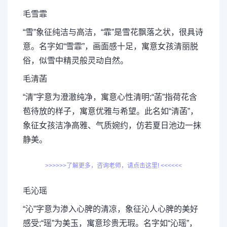
毛雪霏
“雪”象征纯洁与高洁，“霏”是雪花飘落之状，很具诗
意。名字如“雪霏”，画面感十足，寓意女孩清丽脱
俗，似雪中精灵般灵动自然。
毛清菡
“清”字意为澄澈纯净，寓意心性清明;“菡”指荷花含
苞待放的样子，寓意优雅与希望。此名如“清菡”，
象征女孩洁净高雅、气质婉约，仿若夏日池边一抹
静美。
>>>>>>了解更多，咨询老师，请点击这里! <<<<<<
毛沁瑶
“沁”字意为渗入心脾的清凉，象征沁人心脾的美好
感受;“瑶”为美玉，寓意珍贵无瑕。名字如“沁瑶”，