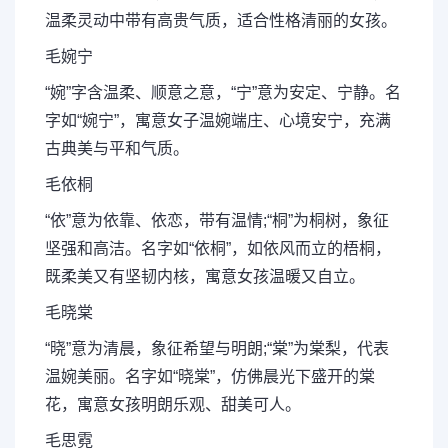
温柔灵动中带有高贵气质，适合性格清丽的女孩。
毛婉宁
“婉”字含温柔、顺意之意，“宁”意为安定、宁静。名
字如“婉宁”，寓意女子温婉端庄、心境安宁，充满
古典美与平和气质。
毛依桐
“依”意为依靠、依恋，带有温情;“桐”为桐树，象征
坚强和高洁。名字如“依桐”，如依风而立的梧桐，
既柔美又有坚韧内核，寓意女孩温暖又自立。
毛晓棠
“晓”意为清晨，象征希望与明朗;“棠”为棠梨，代表
温婉美丽。名字如“晓棠”，仿佛晨光下盛开的棠
花，寓意女孩明朗乐观、甜美可人。
毛思霓