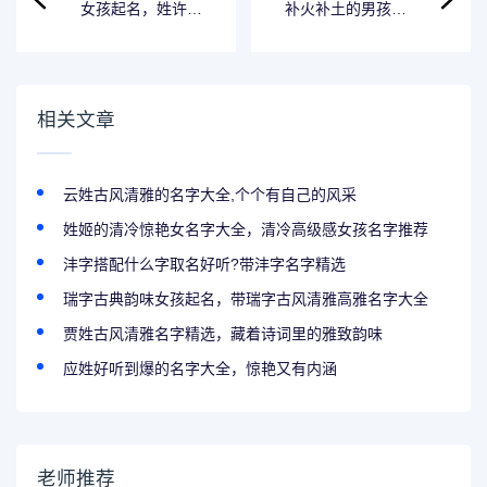
女孩起名，姓许的
补火补土的男孩名
女孩名字有涵养三
字怎么取？补火补
个字的
土的男孩名大全来
了
相关文章
云姓古风清雅的名字大全,个个有自己的风采
姓姬的清冷惊艳女名字大全，清冷高级感女孩名字推荐
沣字搭配什么字取名好听?带沣字名字精选
瑞字古典韵味女孩起名，带瑞字古风清雅高雅名字大全
贾姓古风清雅名字精选，藏着诗词里的雅致韵味
应姓好听到爆的名字大全，惊艳又有内涵
老师推荐