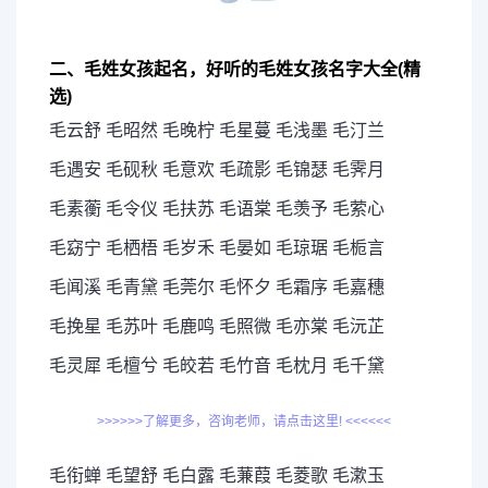
二、毛姓女孩起名，好听的毛姓女孩名字大全(精
选)
毛云舒 毛昭然 毛晚柠 毛星蔓 毛浅墨 毛汀兰
毛遇安 毛砚秋 毛意欢 毛疏影 毛锦瑟 毛霁月
毛素蘅 毛令仪 毛扶苏 毛语棠 毛羡予 毛萦心
毛窈宁 毛栖梧 毛岁禾 毛晏如 毛琼琚 毛栀言
毛闻溪 毛青黛 毛莞尔 毛怀夕 毛霜序 毛嘉穗
毛挽星 毛苏叶 毛鹿鸣 毛照微 毛亦棠 毛沅芷
毛灵犀 毛檀兮 毛皎若 毛竹音 毛枕月 毛千黛
>>>>>>了解更多，咨询老师，请点击这里! <<<<<<
毛衔蝉 毛望舒 毛白露 毛蒹葭 毛菱歌 毛漱玉