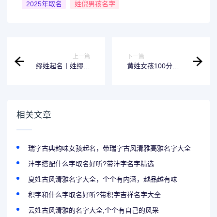
2025年取名
姓倪男孩名字
上一篇
下一篇
缪姓起名丨姓缪的
黄姓女孩100分美
女孩名字唯美的
名（黄姓女孩取名
洋气点的100分）
相关文章
瑞字古典韵味女孩起名，带瑞字古风清雅高雅名字大全
沣字搭配什么字取名好听?带沣字名字精选
夏姓古风清雅名字大全，个个有内涵，越品越有味
积字和什么字取名好听?带积字吉祥名字大全
云姓古风清雅的名字大全,个个有自己的风采