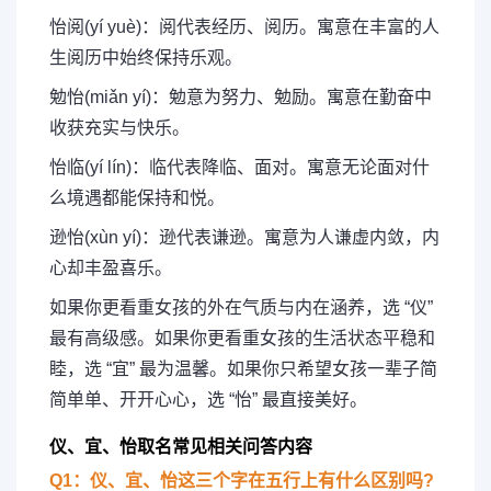
怡阅(yí yuè)：阅代表经历、阅历。寓意在丰富的人
生阅历中始终保持乐观。
勉怡(miǎn yí)：勉意为努力、勉励。寓意在勤奋中
收获充实与快乐。
怡临(yí lín)：临代表降临、面对。寓意无论面对什
么境遇都能保持和悦。
逊怡(xùn yí)：逊代表谦逊。寓意为人谦虚内敛，内
心却丰盈喜乐。
如果你更看重女孩的外在气质与内在涵养，选 “仪”
最有高级感。如果你更看重女孩的生活状态平稳和
睦，选 “宜” 最为温馨。如果你只希望女孩一辈子简
简单单、开开心心，选 “怡” 最直接美好。
仪、宜、怡取名常见相关问答内容
Q1：仪、宜、怡这三个字在五行上有什么区别吗?