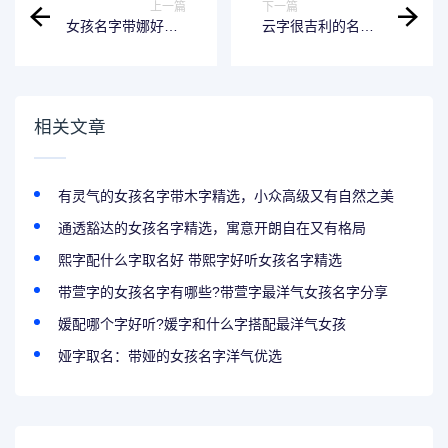
上一篇
下一篇
女孩名字带娜好吗?
云字很吉利的名字
和娜字搭配好听的
女孩有哪些呢?
名字来了
相关文章
有灵气的女孩名字带木字精选，小众高级又有自然之美
通透豁达的女孩名字精选，寓意开朗自在又有格局
熙字配什么字取名好 带熙字好听女孩名字精选
带萱字的女孩名字有哪些?带萱字最洋气女孩名字分享
媛配哪个字好听?媛字和什么字搭配最洋气女孩
娅字取名：带娅的女孩名字洋气优选