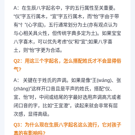
A：在生辰八字起名中，字的五行属性至关重要。
“仪”字五行属木，“宜”字五行属木，而“怡”字由于带
有“忄”(心字底)，五行通常划分为土(亦有观点认为
与心相关具火性，但传统字典多定为土)。如果宝宝
八字喜木，可以优先考虑“仪”和“宜”;如果八字喜
土，则“怡”字更为合适。
Q2：用这三个字起名，怎么搭配姓氏才不会显得俗
气?
A： 关键在于姓氏的声调。如果是像“王(wáng)、张
(zhāng)”这样开口音且是平声的姓氏，搭配“仪、
宜、怡”时，中间或结尾的字最好选用声调高亢或者
闭口音的字，比如“王宜澄”，读起来就会非常有层
次感，显得高级。
Q3：为什么现在生辰八字起名这么流行，它对孩子
真的有影响吗?