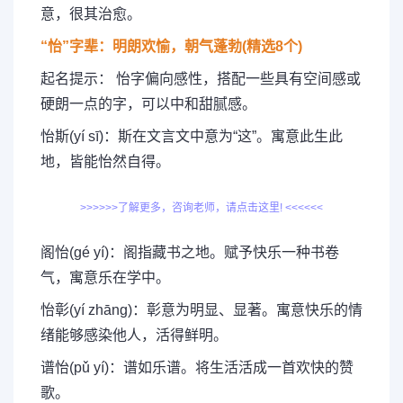
意，很其治愈。
“怡”字辈：明朗欢愉，朝气蓬勃(精选8个)
起名提示： 怡字偏向感性，搭配一些具有空间感或
硬朗一点的字，可以中和甜腻感。
怡斯(yí sī)：斯在文言文中意为“这”。寓意此生此
地，皆能怡然自得。
>>>>>>了解更多，咨询老师，请点击这里! <<<<<<
阁怡(gé yí)：阁指藏书之地。赋予快乐一种书卷
气，寓意乐在学中。
怡彰(yí zhāng)：彰意为明显、显著。寓意快乐的情
绪能够感染他人，活得鲜明。
谱怡(pǔ yí)：谱如乐谱。将生活活成一首欢快的赞
歌。