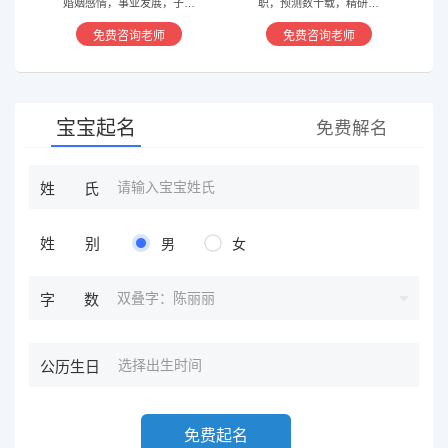
婚姻感情，事业发展，子嗣
职，预测数十载，精研国
香火等方面指引慈航 ，现
学，擅长铁板、太乙，一掌
免费咨询老师
免费咨询老师
在预测指导擅长紫微星斗，
经，八宫连山易，盲派八字
奇门遁甲等，吉凶断测，指
等多种预测等，欢迎咨询
导方案，欢迎有缘人。
宝宝起名
免费解名
姓氏
姓别
男
女
双叠字：陈丽丽
字数
公历生日
免费起名