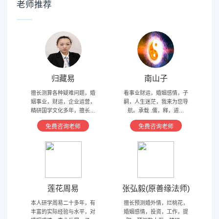
老师推荐
归藏易
南山子
擅长测算各种疑难问题，婚
看事业财运，婚姻感情，子
姻事业，财运，企业运营，
嗣，人生迷茫，我来为您导
精研国学文化多年，擅长归
航。承载 .儒，释，道文
藏易，盲派占卜，太乙，河
化，研究易经多年，精通八
免费咨询老师
免费咨询老师
洛卦，紫薇，奇门遁甲等多
字，六爻，奇门遁甲。
种预测术
莲花周易
张弘毅(原善缘法师)
本人研学周易二十多年，有
擅长预测婚外情，烂桃花，
丰富的实际经验与水平，对
婚姻感情，投资，工作，提