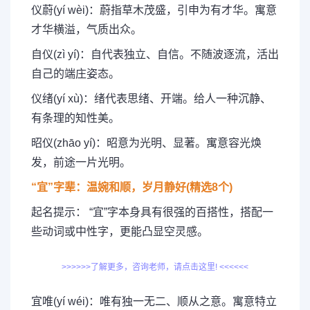
仪蔚(yí wèi)：蔚指草木茂盛，引申为有才华。寓意
才华横溢，气质出众。
自仪(zì yí)：自代表独立、自信。不随波逐流，活出
自己的端庄姿态。
仪绪(yí xù)：绪代表思绪、开端。给人一种沉静、
有条理的知性美。
昭仪(zhāo yí)：昭意为光明、显著。寓意容光焕
发，前途一片光明。
“宜”字辈：温婉和顺，岁月静好(精选8个)
起名提示： “宜”字本身具有很强的百搭性，搭配一
些动词或中性字，更能凸显空灵感。
>>>>>>了解更多，咨询老师，请点击这里! <<<<<<
宜唯(yí wéi)：唯有独一无二、顺从之意。寓意特立