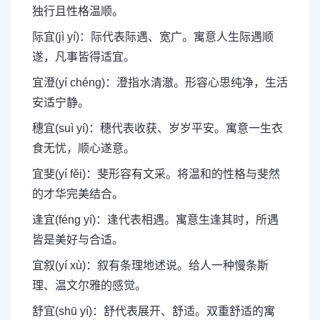
独行且性格温顺。
际宜(jì yí)：际代表际遇、宽广。寓意人生际遇顺
遂，凡事皆得适宜。
宜澄(yí chéng)：澄指水清澈。形容心思纯净，生活
安适宁静。
穗宜(suì yí)：穗代表收获、岁岁平安。寓意一生衣
食无忧，顺心遂意。
宜斐(yí fěi)：斐形容有文采。将温和的性格与斐然
的才华完美结合。
逢宜(féng yí)：逢代表相遇。寓意生逢其时，所遇
皆是美好与合适。
宜叙(yí xù)：叙有条理地述说。给人一种慢条斯
理、温文尔雅的感觉。
舒宜(shū yí)：舒代表展开、舒适。双重舒适的寓