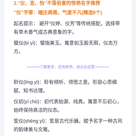
2.“仪、宜、怡”不落俗套的惊艳名字推荐
“仪”字辈：端庄典雅，气度不凡(精选8个)
起名提示： 避开“仪婷、仪芳”等传统搭配，选择带
有草木香气或古典意象的字。
璧仪(bì yí)：璧指美玉。寓意如玉般无瑕，仪态万
方。
>>>>>>了解更多，咨询老师，请点击这里! <<<<<<
聆仪(líng yí)：聆有倾听、领悟之意。形容心思细
腻、知书达理。
仪初(yí chū)：初代表始源、纯真。寓意不忘初心，
始终保持高洁的仪态。
笙仪(shēng yí)：笙是古代乐器。赋予名字一种古风
的韵律美与文雅。