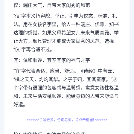
仪：端庄大气，自带大家闺秀的风范
“仪”字本义指容貌、举止，引申为仪态、标准、礼
法。用在女孩名字里，给人一种端庄、优雅、知书
达理的感觉。如果父母希望女儿未来气质高雅、举
止大方，颇具管理才能或大家闺秀的风范，选择
“仪”字再合适不过。
宜：温和顺遂，宜室宜家的福气之字
“宜”字代表合适、应当、舒适。《诗经》中有云：
“桃之夭夭，灼灼其华。之子于归，宜其室家。”这
个字带有很强的包容感与温馨感，寓意女孩性格温
和，未来生活安稳顺遂，能给身边的人带来舒适与
好运。
>>>>>>了解更多，咨询老师，请点击这里! <<<<<<