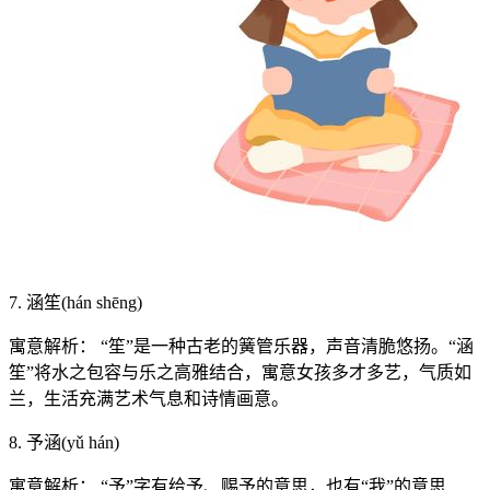
7. 涵笙(hán shēng)
寓意解析： “笙”是一种古老的簧管乐器，声音清脆悠扬。“涵
笙”将水之包容与乐之高雅结合，寓意女孩多才多艺，气质如
兰，生活充满艺术气息和诗情画意。
8. 予涵(yǔ hán)
寓意解析： “予”字有给予、赐予的意思，也有“我”的意思