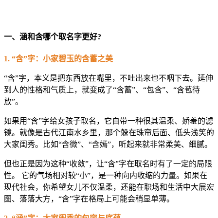
一、涵和含哪个取名字更好?
1. “含”字：小家碧玉的含蓄之美
“含”字，本义是把东西放在嘴里，不吐出来也不咽下去。延伸
到人的性格和气质上，就变成了“含蓄”、“包含”、“含苞待
放”。
如果用“含”字给女孩子取名，它自带一种很其温柔、娇羞的滤
镜。就像是古代江南水乡里，那个躲在珠帘后面、低头浅笑的
大家闺秀。比如“含微”、“含嫣”，听起来就非常柔美、细腻。
但也正是因为这种“收敛”，让“含”字在取名时有了一定的局限
性。 它的气场相对较“小”，是一种向内收缩的力量。如果在
现代社会，你希望女儿不仅温柔，还能在职场和生活中大展宏
图、落落大方，“含”字在格局上可能会稍显单薄。