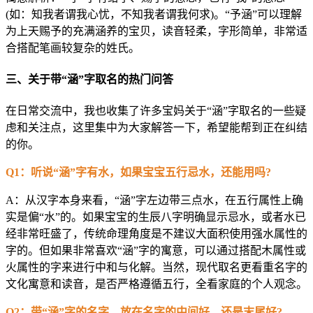
(如：知我者谓我心忧，不知我者谓我何求)。“予涵”可以理解
为上天赐予的充满涵养的宝贝，读音轻柔，字形简单，非常适
合搭配笔画较复杂的姓氏。
三、关于带“涵”字取名的热门问答
在日常交流中，我也收集了许多宝妈关于“涵”字取名的一些疑
虑和关注点，这里集中为大家解答一下，希望能帮到正在纠结
的你。
Q1：听说“涵”字有水，如果宝宝五行忌水，还能用吗?
A：从汉字本身来看，“涵”字左边带三点水，在五行属性上确
实是偏“水”的。如果宝宝的生辰八字明确显示忌水，或者水已
经非常旺盛了，传统命理角度是不建议大面积使用强水属性的
字的。但如果非常喜欢“涵”字的寓意，可以通过搭配木属性或
火属性的字来进行中和与化解。当然，现代取名更看重名字的
文化寓意和读音，是否严格遵循五行，全看家庭的个人观念。
Q2：带“涵”字的名字，放在名字的中间好，还是末尾好?