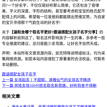
问?一个好名字，不仅仅是好听那么简单，它还包含了音律
美、字义的深度、字形的结构，甚至要考虑和宝宝的姓氏配不
配得上的问题。希望每一位准爸妈都能跳出思维定势，为自家
的宝贝寻得那个气韵生动的好名字!
关于
【涵和含哪个取名字更好?跟涵搭配女孩子名字分享】
的
内容解析就到这了，取名这件影响孩子一生的事，多参考一些
专业维度的建议，总归是能少走弯路，让好名字自然天成。
声明：本站所有文章资源内容，如无特殊说明或标注，均为采
集网络资源。如若本站内容侵犯了原著者的合法权益，可联系
本站删除。
跟涵搭配女孩子名字
上一篇
女孩起名丨不甜腻，清雅仙气的女孩名字精选
下一篇
房姓女孩100分姓名取名新思路，好听到舍不得删
相关文章
满含水墨诗意、画意诗情的雅致女孩名字精选推荐