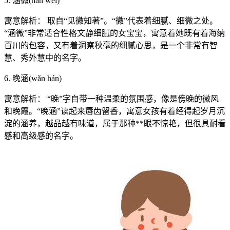
5. 涵微(hán wēi)
寓意解析： 取自“见微知著”。“微”代表着细腻、细微之处。
“涵微”非常适合性格文静细腻的女宝宝，寓意着她既有着海纳
百川的包容，又有着洞察秋毫的细腻心思，是一个非常有智
慧、秀外慧中的名字。
6. 晚涵(wǎn hán)
寓意解析： “晚”字自带一种温柔的氛围感，像是傍晚的微风
和晚霞。“晚涵”读起来唇齿留香，寓意女孩有着经得起岁月沉
淀的涵养，越品越有味道，属于那种**眼不惊艳，但很具耐看
感和高级感的名字。