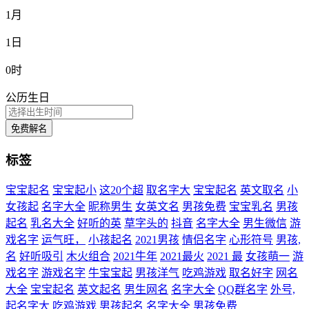
1月
1日
0时
公历生日
免费解名
标签
宝宝起名
宝宝起小
这20个超
取名字大
宝宝起名
英文取名
小
女孩起
名字大全
昵称男生
女英文名
男孩免费
宝宝乳名
男孩
起名
乳名大全
好听的英
草字头的
抖音
名字大全
男生微信
游
戏名字
运气旺，
小孩起名
2021男孩
情侣名字
心形符号
男孩,
名
好听吸引
木火组合
2021牛年
2021最火
2021 最
女孩萌一
游
戏名字
游戏名字
牛宝宝起
男孩洋气
吃鸡游戏
取名好字
网名
大全
宝宝起名
英文起名
男生网名
名字大全
QQ群名字
外号,
起名字大
吃鸡游戏
男孩起名
名字大全
男孩免费