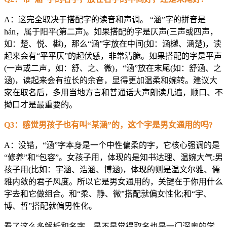
A：这完全取决于搭配字的读音和声调。 “涵”字的拼音是
hán，属于阳平(第二声)。如果搭配的字是仄声(三声或四声，
如：楚、悦、樾)，那么“涵”字放在中间(如：涵樾、涵楚)，读
起来会有“平平仄”的起伏感，非常清脆。如果搭配的字是平声
(一声或二声，如：舒、之、微)，“涵”放在末尾(如：舒涵、之
涵)，读起来会有拉长的余音，显得更加温柔和婉转。建议大
家在取名后，多用当地方言和普通话大声朗读几遍，顺口、不
拗口才是最重要的。
Q3：感觉男孩子也有叫“某涵”的，这个字是男女通用的吗?
A：没错，“涵”字本身是一个中性偏柔的字，它核心强调的是
“修养”和“包容”。女孩子用，体现的是知书达理、温婉大气;男
孩子用(比如：宇涵、浩涵、博涵)，体现的则是温文尔雅、儒
雅内敛的君子风度。所以它是男女通用的，关键在于你用什么
字去和它做组合。和“柔、静、微”搭配就偏女性化;和“宇、
博、哲”搭配就偏男性化。
看了这么多解析和名字，是不是觉得取名也是一门深奥的学