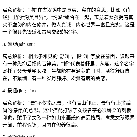
寓意解析： “洵”在古汉语中是真实、实在的意思，比如《诗
经》里的“洵美且异”。“洵涵”组合在一起，寓意着女孩拥有真
实不虚伪的内在修养，做人真诚，内心世界丰富且充实。这是
一个很具先锋感和古风交织的名字。
3. 涵舒(hán shū)
寓意解析： 相比于常见的“舒涵”，把“涵”字放在前面，读起来
有一种先抑后扬的音律美。“舒”代表着舒展、从容。这个名字
寄托了父母希望女孩一生都能在有涵养的同时，活得舒展自
在，不紧绷，有一种岁月静好、松弛有度的美感。
4. 景涵(jǐng hán)
寓意解析： “景”不仅指风景，也有高山仰止、景行行止(指高
尚的德行)的意思。这个搭配打破了女孩名字必须娇柔的刻板
印象，赋予了女孩一种如山水画般的高远格局。寓意女孩眼界
开阔，前程似锦，且内在修养很高。