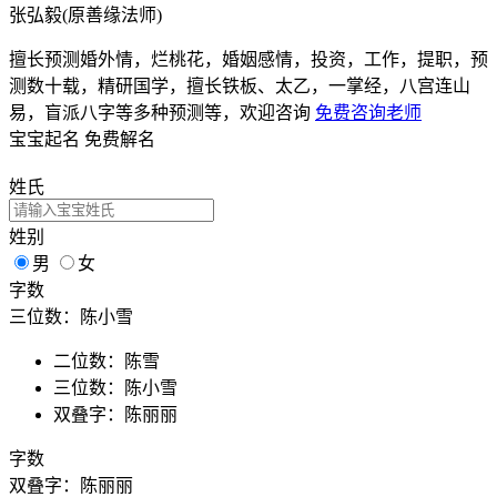
张弘毅(原善缘法师)
擅长预测婚外情，烂桃花，婚姻感情，投资，工作，提职，预
测数十载，精研国学，擅长铁板、太乙，一掌经，八宫连山
易，盲派八字等多种预测等，欢迎咨询
免费咨询老师
宝宝起名
免费解名
姓氏
姓别
男
女
字数
三位数：陈小雪
二位数：陈雪
三位数：陈小雪
双叠字：陈丽丽
字数
双叠字：陈丽丽