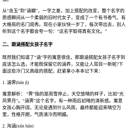
从“含玉”到“涵樾”，一字之差，加上搭配的改变，整个名字的
质感瞬间从一个柔弱的旧时代女子，变成了一个有书卷气、有
大格局的名门闺秀。现在小家伙快一岁了，每次带出去，别人
听到这个名字都会夸一句：“这名字取得真有文化。”
二、跟涵搭配女孩子名字
既然我们知道了“涵”字的寓意很佳，那跟涵搭配女孩子名字到
底该怎么选，才能既保留它的涵养，又能让人耳目一新呢?下
面这些冷门又高级的搭配，赶紧拿小本本记下来：
1. 涵霁(hán jì)
寓意解析： “霁”指的是雨雪停止，天空放晴的样子，比如“光
风霁月”。“涵霁”这个名字，有一种雨后初晴的清新感。寓意
女孩心胸开阔，无论是遇到什么风雨，最终都能迎来晴空万
里，性格开朗，气质清冷而明媚。
2. 洵涵(xún hán)