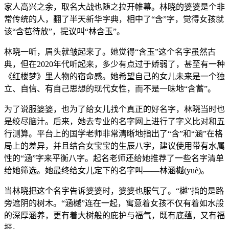
家人高兴之余，取名大战也随之拉开帷幕。林晓的婆婆是个非
常传统的人，翻了半天新华字典，相中了“含”字，觉得女孩就
该“含苞待放”，提议叫“林含玉”。
林晓一听，眉头就皱起来了。她觉得“含玉”这个名字虽然古
典，但在2020年代听起来，多少有点过于娇弱了，甚至有一种
《红楼梦》里人物的宿命感。她希望自己的女儿未来是一个独
立、自信、有自己思想的现代女性，而不是一味地“含蓄”。
为了说服婆婆，也为了给女儿找个真正的好名字，林晓当时也
是绞尽脑汁。后来，她去专业的名字网上进行了字义比对和五
行测算。平台上的国学老师非常清晰地指出了“含”和“涵”在格
局上的差异，并且结合女宝宝的生辰八字，建议使用带有水属
性的“涵”字来平衡八字。起名老师还给她推荐了一些名字清单
给她筛选。她最终给女儿定下的名字叫——林涵樾(yuè)。
当林晓把这个名字告诉婆婆时，婆婆也服气了。“樾”指的是路
旁遮阴的树木。“涵樾”连在一起，寓意着女孩不仅有着如水般
的深厚涵养，更有着大树般的庇护与福气，既有底蕴，又有福
报。