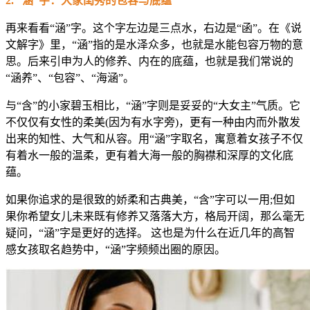
2. “涵”字：大家闺秀的包容与底蕴
再来看看“涵”字。这个字左边是三点水，右边是“函”。在《说
文解字》里，“涵”指的是水泽众多，也就是水能包容万物的意
思。后来引申为人的修养、内在的底蕴，也就是我们常说的
“涵养”、“包容”、“海涵”。
与“含”的小家碧玉相比，“涵”字则是妥妥的“大女主”气质。它
不仅仅有女性的柔美(因为有水字旁)，更有一种由内而外散发
出来的知性、大气和从容。用“涵”字取名，寓意着女孩子不仅
有着水一般的温柔，更有着大海一般的胸襟和深厚的文化底
蕴。
如果你追求的是很致的娇柔和古典美，“含”字可以一用;但如
果你希望女儿未来既有修养又落落大方，格局开阔，那么毫无
疑问，“涵”字是更好的选择。 这也是为什么在近几年的高智
感女孩取名趋势中，“涵”字频频出圈的原因。