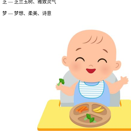
芝 — 芝兰玉树、雅致灵气
梦 — 梦想、柔美、诗意