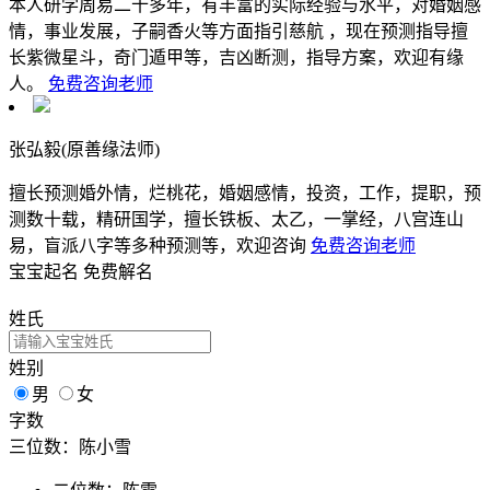
本人研学周易二十多年，有丰富的实际经验与水平，对婚姻感
情，事业发展，子嗣香火等方面指引慈航 ，现在预测指导擅
长紫微星斗，奇门遁甲等，吉凶断测，指导方案，欢迎有缘
人。
免费咨询老师
张弘毅(原善缘法师)
擅长预测婚外情，烂桃花，婚姻感情，投资，工作，提职，预
测数十载，精研国学，擅长铁板、太乙，一掌经，八宫连山
易，盲派八字等多种预测等，欢迎咨询
免费咨询老师
宝宝起名
免费解名
姓氏
姓别
男
女
字数
三位数：陈小雪