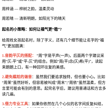
周梓涵 — 梓树之韵，温柔灵动
周若晴 — 清新明朗，如阳光下的晴天
起名的小策略：如何让福气更“稳”?
给周姓女孩起名时，除了字义，还有几个细节能让名字的“福
气”更加圆满：
1.音韵平仄的搭配：
“周”字是平声(一声)，后面两个字建议采
用“仄-平”或“平-仄”的组合。例如“周(平)念(仄)希(平)”，读起
来朗朗上口，有一种回环往复的美感。
2.避免尴尬的谐音
：虽然我们要追求独特，但也要小心。比如
“周茉”虽然好听，但容易被叫成“周末”;“周依”虽然温柔，但方
言里可能会有别的意思。起完名字后，建议用普通话和方言多
读几遍。
3.借力专业工具
：如果你依然在几个心仪的名字间反复纠结，