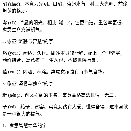
昭 (zhāo)：本意为光明。周昭，读起来有一种正大光明、前途
坦荡的格局。
晞 (xī)：清晨的阳光。相比“曦”字，它更简洁，重名率更低，
寓意生命充满朝气。
2. 象征“沉静与智慧”的字
悠 (yōu)：闲适、久远。周姓本身较“动”，配上一个“悠”字，
动静结合，寓意孩子一生从容，不被世俗所累。
蕴 (yùn)：内涵、积淀。寓意女孩腹有诗书气自华。
3. 象征“坚韧与独立”的字
珩 (héng)：前文提到的玉名，寓意品格高洁且独一无二。
予 (yǔ)：给予、宽容。寓意女孩有大爱，懂得舍得，这本身就
是一种很大的福气。
1、寓意智慧才华的字