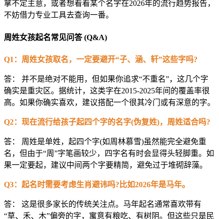
拿不定主意，或者想看看某个名字在2026年的流行趋势报告，
不妨借力专业工具去查询一番。
周姓女孩起名常见问答 (Q&A)
Q1：周姓女孩取名，一定要避开“子、涵、轩”这些字吗?
答： 并不是绝对不能用，但如果你追求“不重名”，这几个字
确实是重灾区。据统计，这类字在2015-2025年间的覆盖率很
高。如果你确实喜欢，建议搭配一个很其冷门或有深意的字。
Q2：现在流行给孩子起四个字的名字(伪复姓)，周姓适合吗?
答： 周姓是单姓，起四个字(如周林慕雪)虽然能完全避免重
名，但由于“周”字笔画较少，四字名有时会显得头轻脚重。如
果一定要起，建议中间两个字要精简，避免过于堆砌辞藻。
Q3：起名时需要考虑生肖避讳吗?比如2026年是马年。
答： 这是很多家长的传统关注点。马年起名通常喜欢带有
“草、禾、木”偏旁的字，寓意有粮吃、有树阴。但这些只是民