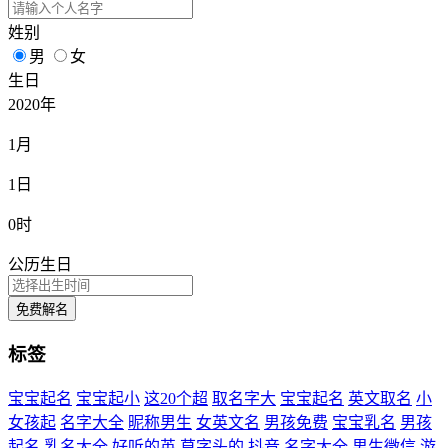
姓别
男
女
生日
2020年
1月
1日
0时
公历生日
免费解名
标签
宝宝起名
宝宝起小
这20个超
取名字大
宝宝起名
英文取名
小
女孩起
名字大全
昵称男生
女英文名
男孩免费
宝宝乳名
男孩
起名
乳名大全
好听的英
草字头的
抖音
名字大全
男生微信
游