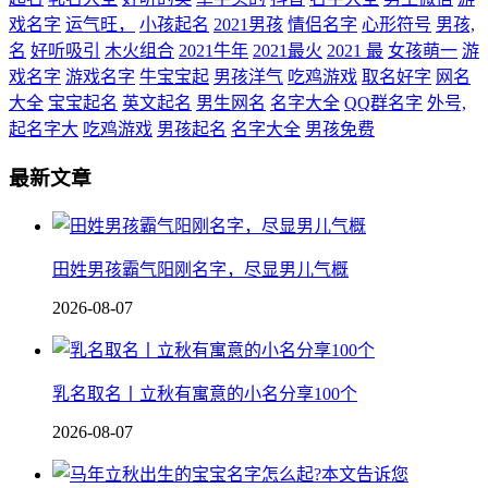
戏名字
运气旺，
小孩起名
2021男孩
情侣名字
心形符号
男孩,
名
好听吸引
木火组合
2021牛年
2021最火
2021 最
女孩萌一
游
戏名字
游戏名字
牛宝宝起
男孩洋气
吃鸡游戏
取名好字
网名
大全
宝宝起名
英文起名
男生网名
名字大全
QQ群名字
外号,
起名字大
吃鸡游戏
男孩起名
名字大全
男孩免费
最新文章
田姓男孩霸气阳刚名字，尽显男儿气概
2026-08-07
乳名取名丨立秋有寓意的小名分享100个
2026-08-07