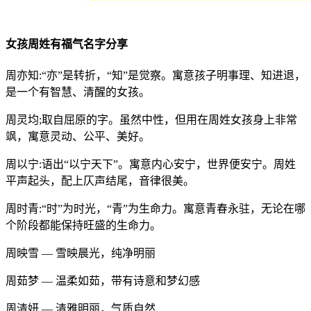
女孩周姓有福气名字分享
周亦知:“亦”是转折，“知”是觉察。寓意孩子明事理、知进退，
是一个有智慧、清醒的女孩。
周灵均;取自屈原的字。虽然中性，但用在周姓女孩身上非常
飒，寓意灵动、公平、美好。
周以宁:语出“以宁天下”。寓意内心安宁，世界便安宁。周姓
平声起头，配上仄声结尾，音律很美。
周时青:“时”为时光，“青”为生命力。寓意青春永驻，无论在哪
个阶段都能保持旺盛的生命力。
周映雪 — 雪映晨光，纯净明丽
周茹梦 — 温柔如茹，带有诗意和梦幻感
周清妍 — 清雅明丽，气质自然