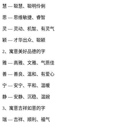
慧 — 聪慧、聪明伶俐
思 — 思维敏捷、睿智
灵 — 灵动、机智、有灵气
颖 — 才华出众、聪颖
2、寓意美好品德的字
雅 — 高雅、文雅、气质佳
善 — 善良、温和、有爱心
宁 — 安宁、平和、温暖
静 — 安静、沉稳、温婉
3、寓意吉祥如意的字
瑞 — 吉祥、顺利、福气