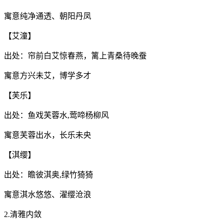
寓意纯净通透、朝阳丹凤
【艾潼】
出处：帘前白艾惊春燕，篱上青桑待晚蚕
寓意方兴未艾，博学多才‌
【芙乐】
出处：鱼戏芙蓉水,莺啼杨柳风
寓意芙蓉出水，长乐未央
【淇缨】
出处：瞻彼淇奥,绿竹猗猗
寓意淇水悠悠、濯缨沧浪
2.清雅内敛