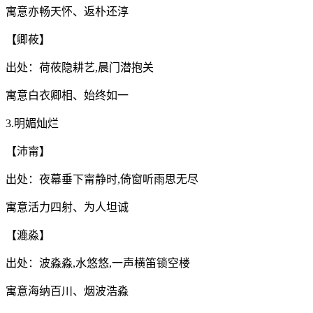
寓意亦畅天怀、返朴还淳
【卿莜】
出处：荷莜隐耕艺,晨门潜抱关
寓意白衣卿相、始终如一
3.明媚灿烂
【沛甯】
出处：夜幕垂下甯静时,倚窗听雨思无尽
寓意活力四射、为人坦诚
【漉淼】
出处：波淼淼,水悠悠,一声横笛锁空楼
寓意海纳百川、烟波浩淼