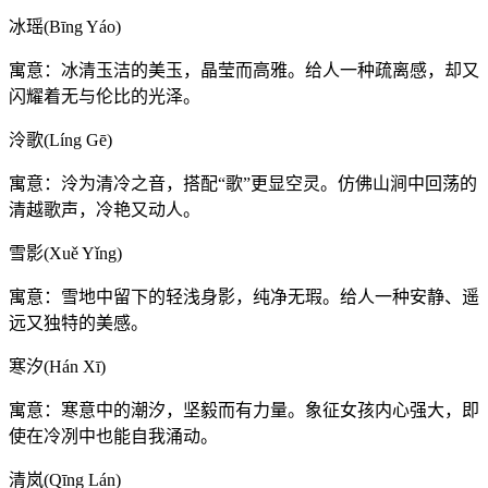
冰瑶(Bīng Yáo)
寓意：冰清玉洁的美玉，晶莹而高雅。给人一种疏离感，却又
闪耀着无与伦比的光泽。
泠歌(Líng Gē)
寓意：泠为清冷之音，搭配“歌”更显空灵。仿佛山涧中回荡的
清越歌声，冷艳又动人。
雪影(Xuě Yǐng)
寓意：雪地中留下的轻浅身影，纯净无瑕。给人一种安静、遥
远又独特的美感。
寒汐(Hán Xī)
寓意：寒意中的潮汐，坚毅而有力量。象征女孩内心强大，即
使在冷冽中也能自我涌动。
清岚(Qīng Lán)