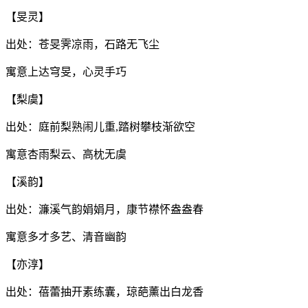
【旻灵】
出处：苍旻霁凉雨，石路无飞尘
寓意上达穹旻，心灵手巧
【梨虞】
出处：庭前梨熟闹儿重,踏树攀枝渐欲空
寓意杏雨梨云、高枕无虞
【溪韵】
出处：濂溪气韵娟娟月，康节襟怀盎盎春
寓意多才多艺、清音幽韵
【亦淳】
出处：蓓蕾抽开素练囊，琼葩薰出白龙香