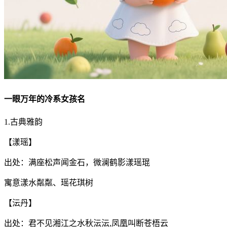
一眼万年的冷系女孩名
1.古典雅韵
【漾瑶】
出处：满座松声闻金石，微澜鹤影漾瑶琨
寓意漾水粼粼、瑶花琪树
【沄丹】
出处：君不见湘江之水秋沄沄,凤凰叫断苍梧云