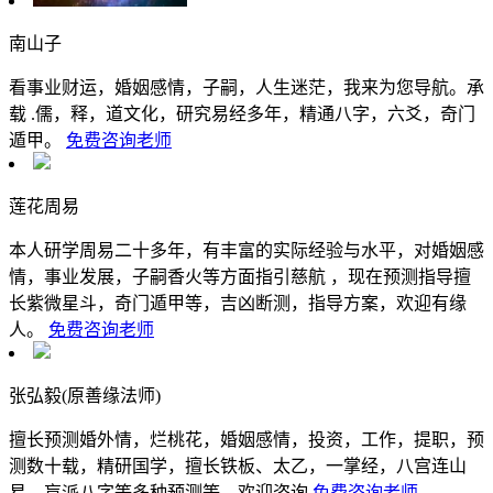
南山子
看事业财运，婚姻感情，子嗣，人生迷茫，我来为您导航。承
载 .儒，释，道文化，研究易经多年，精通八字，六爻，奇门
遁甲。
免费咨询老师
莲花周易
本人研学周易二十多年，有丰富的实际经验与水平，对婚姻感
情，事业发展，子嗣香火等方面指引慈航 ，现在预测指导擅
长紫微星斗，奇门遁甲等，吉凶断测，指导方案，欢迎有缘
人。
免费咨询老师
张弘毅(原善缘法师)
擅长预测婚外情，烂桃花，婚姻感情，投资，工作，提职，预
测数十载，精研国学，擅长铁板、太乙，一掌经，八宫连山
易，盲派八字等多种预测等，欢迎咨询
免费咨询老师