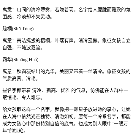
寓意：山间的清冷薄雾，若隐若现。名字给人朦胧而雅致的氛
围感，冷淡却不失灵动。
疏桐(Shū Tóng)
寓意：高洁挺拔的梧桐，叶落有声，清冷孤傲。象征女孩自立
自强，不随波逐流。
霜华(Shuāng Huá)
寓意：秋霜凝结出的光华，美丽又带着一丝清冷。象征女孩的
气质高贵、冷艳。
些名字都带着 清冷、孤高、优雅 的气息，仿佛能在人群中一
眼惊艳、令人难忘。
给女孩取这样一个名字，就像把一颗星子放进她的掌心，让她
在人海中依然光芒独特、清澈如初。愿每一个冷系名字，都能
成为女孩心中那份特别自信的底气，也成为别人眼中“一眼万
年”的惊艳。