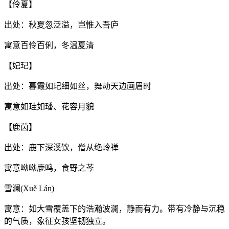
【伶夏】
出处：秋夏忽泛溢，岂惟入吾庐
寓意百伶百俐，冬温夏清
【妃玘】
出处：暮霞如玘细如丝，舞动天边画眉时
寓意如珪如璠、花容月貌
【鹿茵】
出处：鹿下深溪饮，僧从绝岭禅
寓意呦呦鹿鸣，食野之芩
雪澜(Xuě Lán)
寓意：如大雪覆盖下的浩瀚波澜，静而有力。带有冷静与沉稳
的气质，象征女孩坚韧独立。