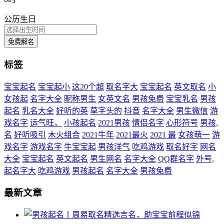
公历生日
免费解名
标签
宝宝起名
宝宝起小
这20个超
取名字大
宝宝起名
英文取名
小
女孩起
名字大全
昵称男生
女英文名
男孩免费
宝宝乳名
男孩
起名
乳名大全
好听的英
草字头的
抖音
名字大全
男生微信
游
戏名字
运气旺，
小孩起名
2021男孩
情侣名字
心形符号
男孩,
名
好听吸引
木火组合
2021牛年
2021最火
2021 最
女孩萌一
游
戏名字
游戏名字
牛宝宝起
男孩洋气
吃鸡游戏
取名好字
网名
大全
宝宝起名
英文起名
男生网名
名字大全
QQ群名字
外号,
起名字大
吃鸡游戏
男孩起名
名字大全
男孩免费
最新文章