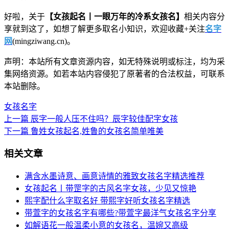
​好啦，关于
【女孩起名丨一眼万年的冷系女孩名】
相关内容分
享就到这了，如想了解更多取名小知识，欢迎收藏+关注
名字
网
(mingziwang.cn)。
声明：本站所有文章资源内容，如无特殊说明或标注，均为采
集网络资源。如若本站内容侵犯了原著者的合法权益，可联系
本站删除。
女孩名字
上一篇
辰字一般人压不住吗？辰字较佳配字女孩
下一篇
鲁姓女孩起名,姓鲁的女孩名简单唯美
相关文章
满含水墨诗意、画意诗情的雅致女孩名字精选推荐
女孩起名丨带罡字的古风名字女孩，少见又惊艳
熙字配什么字取名好 带熙字好听女孩名字精选
带萱字的女孩名字有哪些?带萱字最洋气女孩名字分享
如解语花一般温柔小意的女孩名，温婉又高级