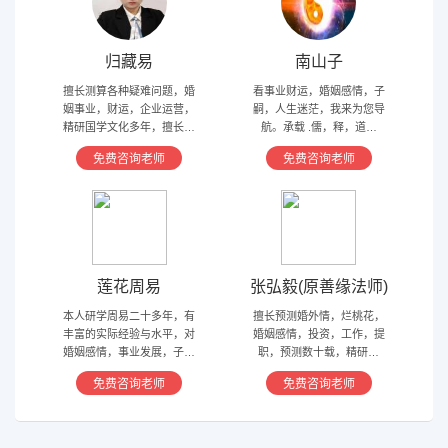
归藏易
南山子
擅长测算各种疑难问题，婚
看事业财运，婚姻感情，子
姻事业，财运，企业运营，
嗣，人生迷茫，我来为您导
精研国学文化多年，擅长归
航。承载 .儒，释，道文
藏易，盲派占卜，太乙，河
化，研究易经多年，精通八
免费咨询老师
免费咨询老师
洛卦，紫薇，奇门遁甲等多
字，六爻，奇门遁甲。
种预测术
莲花周易
张弘毅(原善缘法师)
本人研学周易二十多年，有
擅长预测婚外情，烂桃花，
丰富的实际经验与水平，对
婚姻感情，投资，工作，提
婚姻感情，事业发展，子嗣
职，预测数十载，精研国
香火等方面指引慈航 ，现
学，擅长铁板、太乙，一掌
免费咨询老师
免费咨询老师
在预测指导擅长紫微星斗，
经，八宫连山易，盲派八字
奇门遁甲等，吉凶断测，指
等多种预测等，欢迎咨询
导方案，欢迎有缘人。