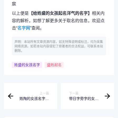
宸
以上便是
【给姓盛的女孩起名洋气的名字】
相关内
容的解析，如想了解更多关于取名的信息，欢迎点
击“
名字网
”查阅。
声明：本站所有文章资源内容，如无特殊说明或标注，均为采集
网络资源。如若本站内容侵犯了原著者的合法权益，可联系本站
删除。
姓盛的女孩名字
盛姓起名
上一篇
下一篇
姓陶的女孩名字起
带日字旁字的女孩
什么吗？陶姓好听
名字寓意好吗？本
稀少的名字来了！
文告诉你！