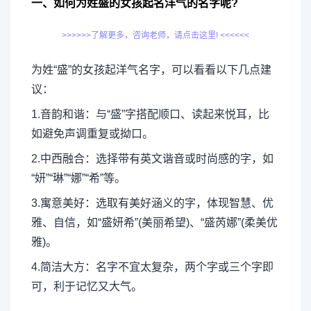
一、如何为姓盛的女孩起名洋气的名字呢?
>>>>>>了解更多，咨询老师，请点击这里! <<<<<<
为姓“盛”的女孩起洋气名字，可以看看以下几点建
议：
1.音韵和谐：与“盛”字搭配顺口、读起来悦耳，比
如避免声调重复或拗口。
2.中西融合：选择带有英文谐音或时尚感的字，如
“妍”“琳”“娜”“希”等。
3.寓意美好：选取有美好涵义的字，体现智慧、优
雅、自信，如“盛妍希”(美丽希望)、“盛芮娜”(柔美优
雅)。
4.简洁大方：名字不宜太复杂，两个字或三个字即
可，利于记忆又大气。