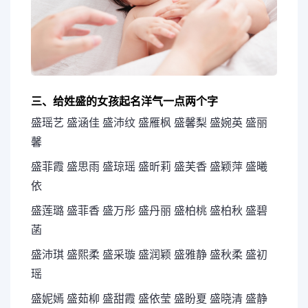
三、给姓盛的女孩起名洋气一点两个字
盛瑶艺 盛涵佳 盛沛纹 盛雁枫 盛馨梨 盛婉英 盛丽
馨
盛菲霞 盛思雨 盛琼瑶 盛昕莉 盛芙香 盛颖萍 盛曦
依
盛莲璐 盛菲香 盛万彤 盛丹丽 盛柏桃 盛柏秋 盛碧
菡
盛沛琪 盛熙柔 盛采璇 盛润颖 盛雅静 盛秋柔 盛初
瑶
盛妮嫣 盛茹柳 盛甜霞 盛依莹 盛盼夏 盛晓清 盛静