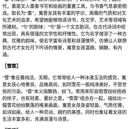
代，墨是文人墨客书写和绘画的重要工具，与书香气息紧密相
连。取名为“墨”，寓意女孩有丰富的学识、高雅的气质和对文
化艺术的追求，希望她能够饱读诗书，在文学、艺术等领域有
所建树。“兮”的韵味：“兮”是一个文言助词，在古代诗词中经
常出现，具有很强的文学性和抒情性。它为名字增添了一种古
典、优雅的韵味，使名字富有诗意和浪漫情怀，仿佛让人联想
到古代才女在月下吟诗的情景，寓意女孩温婉、娴静、有内
涵。
〖雪霏〗
“雪”象征着纯洁、无暇，它常常给人一种冰清玉洁的感觉，寓
意女孩心地善良、品格高尚，如同雪花一般纯净美好，不受世
俗的污染。“霏”本义指飘扬、纷飞，常用来形容雨雪纷纷扬扬
的样子，也有轻柔、曼妙之意。“雪霏”组合在一起，描绘出一
幅雪花纷纷飘落的唯美画面，寓意女孩身姿轻盈、气质优雅，
如诗如画，给人一种灵动、婉约的美感，同时也象征着女孩的
生活丰富多彩，充满浪漫与诗意。