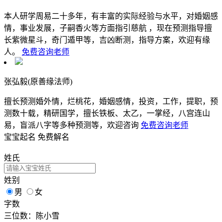
本人研学周易二十多年，有丰富的实际经验与水平，对婚姻感
情，事业发展，子嗣香火等方面指引慈航 ，现在预测指导擅
长紫微星斗，奇门遁甲等，吉凶断测，指导方案，欢迎有缘
人。
免费咨询老师
张弘毅(原善缘法师)
擅长预测婚外情，烂桃花，婚姻感情，投资，工作，提职，预
测数十载，精研国学，擅长铁板、太乙，一掌经，八宫连山
易，盲派八字等多种预测等，欢迎咨询
免费咨询老师
宝宝起名
免费解名
姓氏
姓别
男
女
字数
三位数：陈小雪