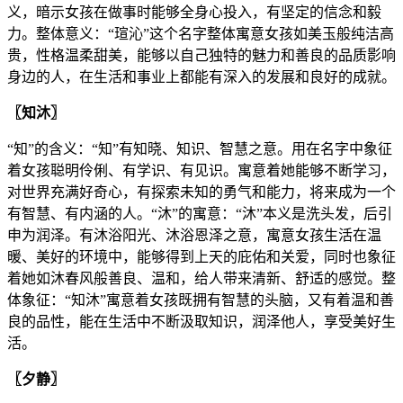
义，暗示女孩在做事时能够全身心投入，有坚定的信念和毅
力。整体意义：“瑄沁”这个名字整体寓意女孩如美玉般纯洁高
贵，性格温柔甜美，能够以自己独特的魅力和善良的品质影响
身边的人，在生活和事业上都能有深入的发展和良好的成就。
〖知沐〗
“知”的含义：“知”有知晓、知识、智慧之意。用在名字中象征
着女孩聪明伶俐、有学识、有见识。寓意着她能够不断学习，
对世界充满好奇心，有探索未知的勇气和能力，将来成为一个
有智慧、有内涵的人。“沐”的寓意：“沐”本义是洗头发，后引
申为润泽。有沐浴阳光、沐浴恩泽之意，寓意女孩生活在温
暖、美好的环境中，能够得到上天的庇佑和关爱，同时也象征
着她如沐春风般善良、温和，给人带来清新、舒适的感觉。整
体象征：“知沐”寓意着女孩既拥有智慧的头脑，又有着温和善
良的品性，能在生活中不断汲取知识，润泽他人，享受美好生
活。
〖夕静〗