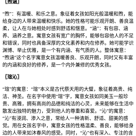
〖煦涵〗
“煦”：有温暖、和乐之意。象征着女孩如阳光般温暖和煦，能
给身边的人带来温暖和快乐。她的性格可能乐观开朗、善良温
柔，让人在与她相处时感到舒适和惬意。“涵”：有包容、涵
养、涵养之意。寓意女孩有宽广的胸怀，能够包容他人的不足
和错误，同时也具备深厚的文化素养和内在修养。她可能学识
渊博、举止优雅，是一个有内涵、有气质的人。整体寓意：
“煦涵”这个名字寓意女孩温暖善良、乐观开朗，同时又有丰富
的内涵和良好的修养，是一个内外兼修的优秀女孩。
〖瑄沁〗
“瑄”的寓意：“瑄”本义是古代祭天用的大璧，象征着高贵、纯
洁、神圣。在名字中使用“瑄”字，寓意女孩如同美玉一般珍
贵、高雅，拥有高尚的品德和纯洁的心灵，未来能够在生活中
散发出独特的魅力，受到他人的尊重和喜爱。“沁”的寓意：
“沁”有浸润、渗入之意，常给人一种清新、舒适、甜美的感
觉。用在女孩名字中，寓意女孩的性格温柔、善良，能够给身
边的人带来如沐春风的感受。同时，“沁”也有深入、专注的含