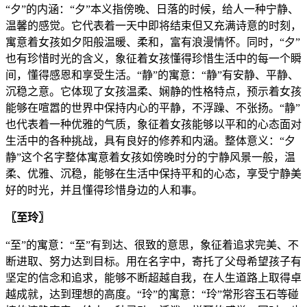
“夕”的内涵：“夕”本义指傍晚、日落的时候，给人一种宁静、
温馨的感觉。它代表着一天中即将结束但又充满诗意的时刻，
寓意着女孩如夕阳般温暖、柔和，富有浪漫情怀。同时，“夕”
也有珍惜时光的含义，象征着女孩懂得珍惜生活中的每一个瞬
间，懂得感恩和享受生活。“静”的寓意：“静”有安静、平静、
沉稳之意。它体现了女孩温柔、娴静的性格特点，预示着女孩
能够在喧嚣的世界中保持内心的平静，不浮躁、不张扬。“静”
也代表着一种优雅的气质，象征着女孩能够以平和的心态面对
生活中的各种挑战，具有良好的修养和内涵。整体意义：“夕
静”这个名字整体寓意着女孩如傍晚时分的宁静风景一般，温
柔、优雅、沉稳，能够在生活中保持平和的心态，享受宁静美
好的时光，并且懂得珍惜身边的人和事。
〖至玲〗
“至”的寓意：“至”有到达、很致的意思，象征着追求完美、不
断进取、努力达到目标。用在名字中，寄托了父母希望孩子有
坚定的信念和追求，能够不断超越自我，在人生道路上取得卓
越成就，达到理想的高度。“玲”的寓意：“玲”常形容玉石等碰