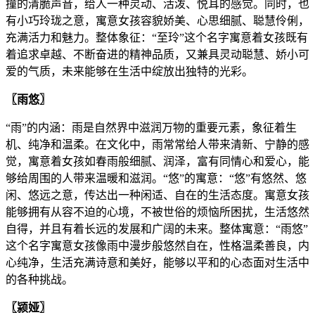
撞的清脆声音，给人一种灵动、活泼、悦耳的感觉。同时，也
有小巧玲珑之意，寓意女孩容貌娇美、心思细腻、聪慧伶俐，
充满活力和魅力。整体象征：“至玲”这个名字寓意着女孩既有
着追求卓越、不断奋进的精神品质，又兼具灵动聪慧、娇小可
爱的气质，未来能够在生活中绽放出独特的光彩。
〖雨悠〗
“雨”的内涵：雨是自然界中滋润万物的重要元素，象征着生
机、纯净和温柔。在文化中，雨常常给人带来清新、宁静的感
觉，寓意着女孩如春雨般细腻、润泽，富有同情心和爱心，能
够给周围的人带来温暖和滋润。“悠”的寓意：“悠”有悠然、悠
闲、悠远之意，传达出一种闲适、自在的生活态度。寓意女孩
能够拥有从容不迫的心境，不被世俗的烦恼所困扰，生活悠然
自得，并且有着长远的发展和广阔的未来。整体寓意：“雨悠”
这个名字寓意女孩像雨中漫步般悠然自在，性格温柔善良，内
心纯净，生活充满诗意和美好，能够以平和的心态面对生活中
的各种挑战。
〖颍娅〗