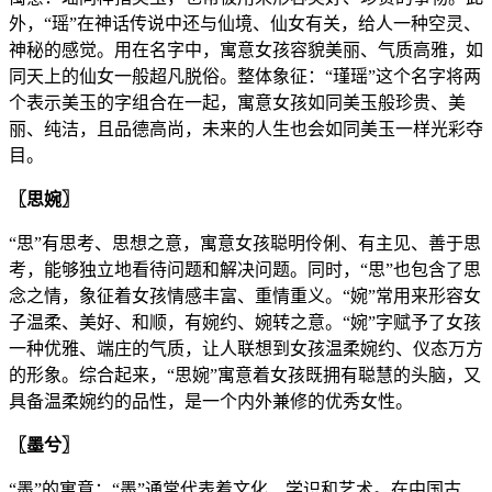
外，“瑶”在神话传说中还与仙境、仙女有关，给人一种空灵、
神秘的感觉。用在名字中，寓意女孩容貌美丽、气质高雅，如
同天上的仙女一般超凡脱俗。整体象征：“瑾瑶”这个名字将两
个表示美玉的字组合在一起，寓意女孩如同美玉般珍贵、美
丽、纯洁，且品德高尚，未来的人生也会如同美玉一样光彩夺
目。
〖思婉〗
“思”有思考、思想之意，寓意女孩聪明伶俐、有主见、善于思
考，能够独立地看待问题和解决问题。同时，“思”也包含了思
念之情，象征着女孩情感丰富、重情重义。“婉”常用来形容女
子温柔、美好、和顺，有婉约、婉转之意。“婉”字赋予了女孩
一种优雅、端庄的气质，让人联想到女孩温柔婉约、仪态万方
的形象。综合起来，“思婉”寓意着女孩既拥有聪慧的头脑，又
具备温柔婉约的品性，是一个内外兼修的优秀女性。
〖墨兮〗
“墨”的寓意：“墨”通常代表着文化、学识和艺术。在中国古