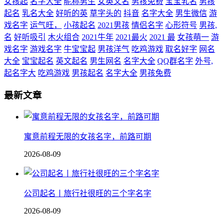
女孩起
名字大全
昵称男生
女英文名
男孩免费
宝宝乳名
男孩
起名
乳名大全
好听的英
草字头的
抖音
名字大全
男生微信
游
戏名字
运气旺，
小孩起名
2021男孩
情侣名字
心形符号
男孩,
名
好听吸引
木火组合
2021牛年
2021最火
2021 最
女孩萌一
游
戏名字
游戏名字
牛宝宝起
男孩洋气
吃鸡游戏
取名好字
网名
大全
宝宝起名
英文起名
男生网名
名字大全
QQ群名字
外号,
起名字大
吃鸡游戏
男孩起名
名字大全
男孩免费
最新文章
寓意前程无限的女孩名字，前路可期
2026-08-09
公司起名丨旅行社很旺的三个字名字
2026-08-09