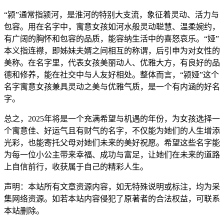
“颍”通常指颍河，是淮河的特别大支流，象征着灵动、活力与
包容。用在名字中，寓意女孩如河水般灵动聪慧、温柔婉约，
有广阔的胸怀和包容的品质，能容纳生活中的喜怒哀乐。“娅”
本义指连襟，即姊妹夫婿之间相互的称谓，后引申为对女性的
美称。在名字里，代表女孩美丽动人、优雅大方，有良好的品
德和修养，能在社交中与人友好相处。整体而言，“颍娅”这个
名字寓意女孩兼具灵动之美与优雅气质，是一个有内涵的好名
字。
总之，2025年将是一个充满希望与机遇的年份，为女孩选择一
个寓意佳、好运气且有财气的名字，不仅能为她们的人生增添
光彩，也能寄托父母对她们未来的美好祝愿。希望这些名字能
为每一位小公主带来幸福、成功与富足，让她们在未来的道路
上自信前行，收获属于自己的精彩人生。
声明：本站所有文章资源内容，如无特殊说明或标注，均为采
集网络资源。如若本站内容侵犯了原著者的合法权益，可联系
本站删除。