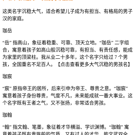
这类名字沉稳大气，适合希望儿子成为有担当、有格局的男子
汉的家庭。
珈岳
“岳” 指高山，象征着稳重、可靠、顶天立地。“珈岳” 二字组
合，寓意着孩子如高山般沉稳可靠，有担当、有责任感，能成
为家里的顶梁柱。我从业二十多年，这个名字只给过 7 个男
孩，全国重名不足百人。【点击查看更多大气沉稳的男孩名】
珈宸
“宸” 原指帝王的居所，后来引申为帝王、尊贵之意。“珈宸”
寓意着孩子身份尊贵，气度不凡，未来能成就一番大事业。这
个名字既有王者之气，又不张扬，非常适合男孩。
珈翰
“翰” 指文翰、笔墨，象征着才华横溢、学识渊博。“珈翰” 寓
意着孩子既有贵族般的气质，又有过人的才华，能文武双全，