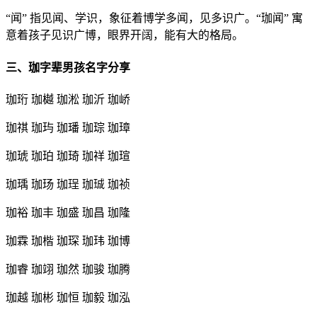
“闻” 指见闻、学识，象征着博学多闻，见多识广。“珈闻” 寓
意着孩子见识广博，眼界开阔，能有大的格局。
三、珈字辈男孩名字分享
珈珩 珈樾 珈淞 珈沂 珈峤
珈祺 珈玙 珈璠 珈琮 珈璋
珈琥 珈珀 珈琦 珈祥 珈瑄
珈瑀 珈玚 珈珵 珈珹 珈祯
珈裕 珈丰 珈盛 珈昌 珈隆
珈霖 珈楷 珈琛 珈玮 珈博
珈睿 珈翊 珈然 珈骏 珈腾
珈越 珈彬 珈恒 珈毅 珈泓