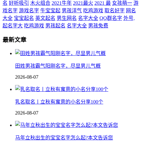
名
好听吸引
木火组合
2021牛年
2021最火
2021 最
女孩萌一
游
戏名字
游戏名字
牛宝宝起
男孩洋气
吃鸡游戏
取名好字
网名
大全
宝宝起名
英文起名
男生网名
名字大全
QQ群名字
外号,
起名字大
吃鸡游戏
男孩起名
名字大全
男孩免费
最新文章
田姓男孩霸气阳刚名字，尽显男儿气概
2026-08-07
乳名取名丨立秋有寓意的小名分享100个
2026-08-07
马年立秋出生的宝宝名字怎么起?本文告诉您