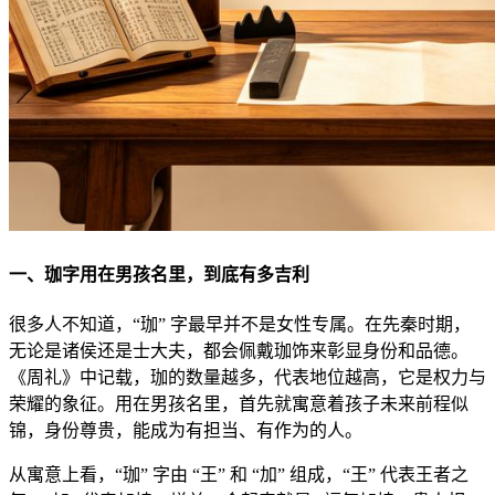
一、珈字用在男孩名里，到底有多吉利
很多人不知道，“珈” 字最早并不是女性专属。在先秦时期，
无论是诸侯还是士大夫，都会佩戴珈饰来彰显身份和品德。
《周礼》中记载，珈的数量越多，代表地位越高，它是权力与
荣耀的象征。用在男孩名里，首先就寓意着孩子未来前程似
锦，身份尊贵，能成为有担当、有作为的人。
从寓意上看，“珈” 字由 “王” 和 “加” 组成，“王” 代表王者之