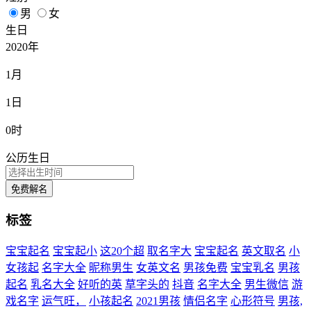
男
女
生日
2020年
1月
1日
0时
公历生日
免费解名
标签
宝宝起名
宝宝起小
这20个超
取名字大
宝宝起名
英文取名
小
女孩起
名字大全
昵称男生
女英文名
男孩免费
宝宝乳名
男孩
起名
乳名大全
好听的英
草字头的
抖音
名字大全
男生微信
游
戏名字
运气旺，
小孩起名
2021男孩
情侣名字
心形符号
男孩,