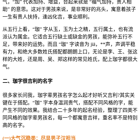
气，“加” 代表加持、增益，合起来就是 “福气加持，贵人相
助” 的意思。这对于男孩来说，是非常好的兆头，寓意着孩子
一生有贵人扶持，逢凶化吉，事业顺利。
从五行上看，“珈” 字从玉，玉为土之精，五行属土，也有流
派认为属金。它适合五行缺土或缺金的男孩，能弥补五行不
足，带来好的运势。而且 “珈” 字读音为 jiā，**声，声调平稳
有力，和绝大多数姓氏搭配都朗朗上口，无论是李、王、张这
样的大姓，还是周、吴、郑这样的常见姓氏，配上珈字都很大
气。
二、珈字很吉利的名字
很多家长问我，珈字辈男孩名字怎么起才好听又吉利?其实关
键在于搭配。“珈” 字本身温润贵气，搭配不同风格的字，能
产生不同的效果。我结合二十多年的起名经验，整理了四类不
同风格的珈字辈男孩名，每一个都寓意吉祥，重名率不是特别
高的名字。
(一)大气沉稳类：尽显男子汉担当