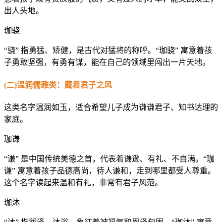
出人头地。
珈骁
“骁” 指勇猛、矫健，是古代对猛将的称呼。“珈骁” 寓意着孩
子勇敢坚强，有勇有谋，能在自己的领域里闯出一片天地。
(二)温润儒雅类：藏着君子之风
这类名字温润如玉，适合希望儿子成为谦谦君子、知书达理的
家庭。
珈谦
“谦” 是中国传统美德之首，代表着谦逊、有礼、不自满。“珈
谦” 寓意着孩子品德高尚，待人谦和，走到哪里都受人尊重。
这个名字读起来温和有礼，非常有君子风范。
珈沐