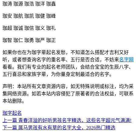
珈涛 珈源 珈浩 珈洋 珈鑫
珈安 珈航 珈凯 珈健 珈峰
珈超 珈诚 珈信 珈义 珈礼
珈智 珈仁 珈勇 珈严 珈正
如果你也在为珈字辈起名发愁，不知道怎么搭配才吉利又好
听，或者想查询名字的重名率、五行是否合适，不妨来
名字网
看看。我们有专业的起名老师团队，会结合宝宝的生辰八字、
五行喜忌和家族字辈，为你量身定制最适合的名字。
声明：本站所有文章资源内容，如无特殊说明或标注，均为采
集网络资源。如若本站内容侵犯了原著者的合法权益，可联系
本站删除。
珈字起名
上一篇
青春洋溢的好听男孩名字精选，这些名字超元气满满!
下一篇
属马男孩有水有草的名字大全，2026热门精选