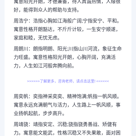
寓意阳光开朗，才德兼备，待人真诚热情，人缘很
好，能得到众人的帮助与支持。
周浩宁：浩指心胸如江海般广阔;宁指安宁、平和。
寓意性格开朗豁达，不斤斤计较，一生安宁顺遂，
家庭和睦，无忧无虑。
周朗川：朗指明朗、阳光;川指山川河流，象征生命
力旺盛。寓意性格阳光开朗，心胸开阔，充满活
力，人生如江河般奔腾向前。
>>>>>>了解更多，咨询老师，请点击这里! <<<<<<
周奕帆：奕指神采奕奕、精神饱满;帆指一帆风顺。
寓意永远充满朝气与活力，人生路上一帆风顺，事
业扬帆起航，步步高升。
周靖骁：靖指安定、沉稳;骁指骁勇善战、矫健有
力。寓意能文能武，性格沉稳又不失果敢，面对困