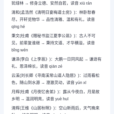
犹绿林 → 修身立德、安然自若，读音 xiū rán
清和(孟浩然《清明日宴梅道士房》)：林卧愁春
尽，开轩览物华 → 品性清雅、温和有礼，读音
qīng hé
秉文(杜甫《赠秘书监江夏李公邕》)：古人不可
见，前辈复谁继 → 秉持文道、才华横溢，读音
bǐng wén
谦泽(李白《上李邕》)：大鹏一日同风起 → 谦逊有
礼、恩泽绵长，读音 qiān zé
云溪(刘长卿《寻南溪常山道人隐居》)：过雨看松
色，随山到水源 → 澄澈灵动，读音 yún xī
月辉(杜甫《月夜忆舍弟》)：露从今夜白，月是故
乡明 → 温润明亮，读音 yuè huī
清辉(王维《山居秋暝》)：空山新雨后，天气晚来