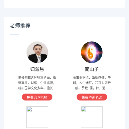
老师推荐
归藏易
南山子
擅长测算各种疑难问题，婚
看事业财运，婚姻感情，子
姻事业，财运，企业运营，
嗣，人生迷茫，我来为您导
精研国学文化多年，擅长归
航。承载 .儒，释，道文
藏易，盲派占卜，太乙，河
化，研究易经多年，精通八
免费咨询老师
免费咨询老师
洛卦，紫薇，奇门遁甲等多
字，六爻，奇门遁甲。
种预测术