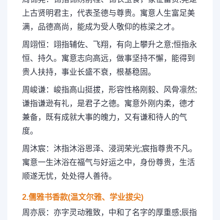
上古贤明君主，代表圣德与尊贵。寓意人生富足美
满，品德高尚，能成为受人敬仰的栋梁之才。
周翊恒：翊指辅佐、飞翔，有向上攀升之意;恒指永
恒、持久。寓意志向高远，做事坚持不懈，能得到
贵人扶持，事业长盛不衰，根基稳固。
周峻谦：峻指高山挺拔，形容性格刚毅、风骨凛然;
谦指谦逊有礼，是君子之德。寓意外刚内柔，德才
兼备，既有成就大事的魄力，又有谦和待人的气
度。
周沐宸：沐指沐浴恩泽、浸润荣光;宸指尊贵不凡。
寓意一生沐浴在福气与好运之中，身份尊贵，生活
顺遂无忧，处处得人善待。
2.儒雅书香款(温文尔雅、学业拔尖)
周亦辰：亦字灵动雅致，中和了名字的厚重感;辰指