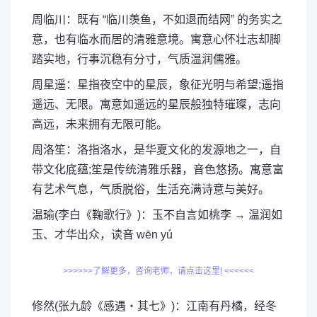
周临川：既有 “临川羡鱼，不如退而结网” 的务实之
意，也有临水而居的清雅意境。寓意心怀壮志却脚
踏实地，行事沉稳有分寸，气质温润儒雅。
周星遥：星指夜空中的星辰，象征光明与希望;遥指
遥远、无限。寓意如遥远的星辰般独特璀璨，志向
高远，未来拥有无限可能。
周洛笙：洛指洛水，是华夏文化的发源地之一，自
带文化底蕴;笙是传统清雅乐器，音色悠扬。寓意富
有艺术气息，气质脱俗，生活充满诗意与美好。
温瑜(李白《鞠歌行》)：玉不自言如桃李 → 温润如
玉、才华出众，读音 wēn yú
>>>>>>了解更多，咨询老师，请点击这里! <<<<<<
修然(张九龄《感遇・其七》)：江南有丹橘，经冬