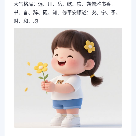
大气格局：远、川、岳、屹、崇、朔儒雅书香：
书、言、辞、砚、知、修平安顺遂：安、宁、予、
时、和、均