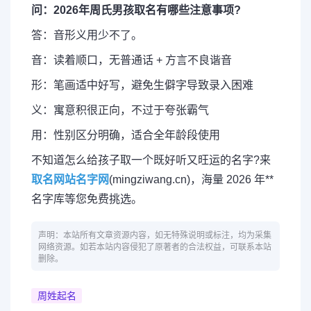
问：2026年周氏男孩取名有哪些注意事项?
答：音形义用少不了。
音：读着顺口，无普通话 + 方言不良谐音
形：笔画适中好写，避免生僻字导致录入困难
义：寓意积很正向，不过于夸张霸气
用：性别区分明确，适合全年龄段使用
不知道怎么给孩子取一个既好听又旺运的名字?来
取名网站名字网
(mingziwang.cn)，海量 2026 年**
名字库等您免费挑选。
声明：本站所有文章资源内容，如无特殊说明或标注，均为采集
网络资源。如若本站内容侵犯了原著者的合法权益，可联系本站
删除。
周姓起名