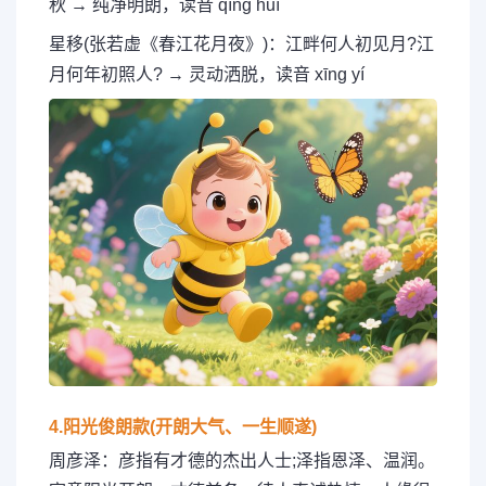
秋 → 纯净明朗，读音 qīng huī
星移(张若虚《春江花月夜》)：江畔何人初见月?江
月何年初照人? → 灵动洒脱，读音 xīng yí
4.阳光俊朗款(开朗大气、一生顺遂)
周彦泽：彦指有才德的杰出人士;泽指恩泽、温润。