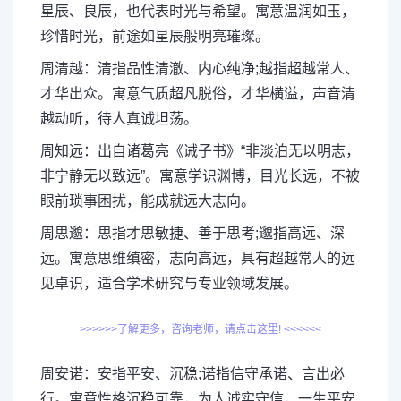
星辰、良辰，也代表时光与希望。寓意温润如玉，
珍惜时光，前途如星辰般明亮璀璨。
周清越：清指品性清澈、内心纯净;越指超越常人、
才华出众。寓意气质超凡脱俗，才华横溢，声音清
越动听，待人真诚坦荡。
周知远：出自诸葛亮《诫子书》“非淡泊无以明志，
非宁静无以致远”。寓意学识渊博，目光长远，不被
眼前琐事困扰，能成就远大志向。
周思邈：思指才思敏捷、善于思考;邈指高远、深
远。寓意思维缜密，志向高远，具有超越常人的远
见卓识，适合学术研究与专业领域发展。
>>>>>>了解更多，咨询老师，请点击这里! <<<<<<
周安诺：安指平安、沉稳;诺指信守承诺、言出必
行。寓意性格沉稳可靠，为人诚实守信，一生平安