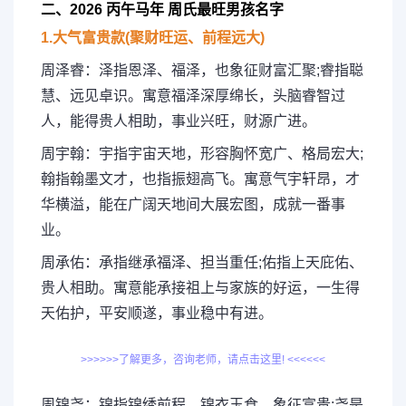
二、2026 丙午马年 周氏最旺男孩名字
1.大气富贵款(聚财旺运、前程远大)
周泽睿：泽指恩泽、福泽，也象征财富汇聚;睿指聪
慧、远见卓识。寓意福泽深厚绵长，头脑睿智过
人，能得贵人相助，事业兴旺，财源广进。
周宇翰：宇指宇宙天地，形容胸怀宽广、格局宏大;
翰指翰墨文才，也指振翅高飞。寓意气宇轩昂，才
华横溢，能在广阔天地间大展宏图，成就一番事
业。
周承佑：承指继承福泽、担当重任;佑指上天庇佑、
贵人相助。寓意能承接祖上与家族的好运，一生得
天佑护，平安顺遂，事业稳中有进。
>>>>>>了解更多，咨询老师，请点击这里! <<<<<<
周锦尧：锦指锦绣前程、锦衣玉食，象征富贵;尧是