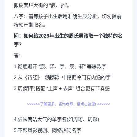
搬硬套烂大街的 “骏、驰”。
八字：需等孩子出生后用准确生辰分析，切勿提前
按预产期取名。
问：如何给2026年出生的周氏男孩取一个独特的名
字?
答：
1.彻底避开 “宸、泽、宇、辰、轩” 等爆款字
2.从《诗经》《楚辞》中挖掘冷门有内涵的字
3.周(阴平)搭配 “上声 + 去声” 组合更有节奏感
>>>>>>了解更多，咨询老师，请点击这里! <<<<<<
4.尝试简洁大气的单字名(如周珩、周琛)
5.不跟风影视剧、网络热词名字