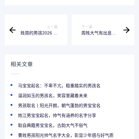
上一篇
下一篇
姓周的男孩2026 年
周姓大气有出息的
叫什么名字有出息?
男孩名字,个个寓意
前程似锦
相关文章
马宝宝起名：不卑不亢，稳重踏实的男孩名
温润如玉的男孩名，笑容里藏着未来
男孩取名丨阳光开朗，朝气蓬勃的男宝宝名
姓江男宝宝起名，帅气有涵养的名字分享
取自典籍男宝宝名，古韵大气不俗气
曹姓男孩阳光帅气名字大全，彰显少年感与好气质