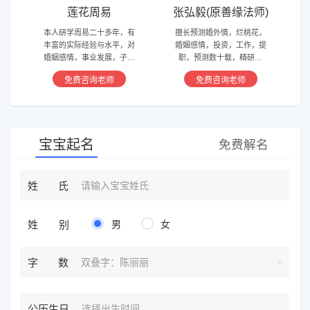
莲花周易
张弘毅(原善缘法师)
本人研学周易二十多年，有
擅长预测婚外情，烂桃花，
丰富的实际经验与水平，对
婚姻感情，投资，工作，提
婚姻感情，事业发展，子嗣
职，预测数十载，精研国
香火等方面指引慈航 ，现
学，擅长铁板、太乙，一掌
免费咨询老师
免费咨询老师
在预测指导擅长紫微星斗，
经，八宫连山易，盲派八字
奇门遁甲等，吉凶断测，指
等多种预测等，欢迎咨询
导方案，欢迎有缘人。
宝宝起名
免费解名
姓氏
姓别
男
女
双叠字：陈丽丽
字数
公历生日