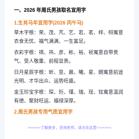
一、2026 年周氏男孩取名宜用字
1.生肖马年宜用字(2026 丙午马)
草木字根：荣、茂、芃、艺、若、茗、梓、栩寓意
衣食无忧、福气满满、一生富足。
衣彩字根：祺、祎、彦、彬、裕、祯寓意自带贵
气、受人敬重、前程显贵。
日月星辰字根：昕、昱、晨、曦、星、朗寓意前途
光明、才华出众、运势旺盛。
金玉珍宝字根：琛、珩、瑾、瑞、珵、铉寓意温润
有德、聚财旺运、福禄深厚。
2.周氏男孩专用气质宜用字
>>>>>>了解更多，咨询老师，请点击这里! <<<<<<