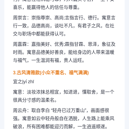
喜乐，能赢得他人的信任与尊重。
周崇言：崇指尊崇、高尚;言指言行、德行。寓意言
行一致，品德高尚，谈吐不凡，有君子之风，在社
交与职场中都能获得认可。
周嘉霖：嘉指美好、优秀;霖指甘霖、恩泽，象征及
时雨。寓意品德美好善良，能给身边的人带来温暖
与福气，一生温润有福，贵人运旺。
3.古风清雅款(小众不重名、福气满满)
宜之|yí zhī
寓意：淡妆浓抹总相宜，知进退，懂取舍，是一个
很具分寸感的温柔名。
周云舟：取自李白 “轻舟已过万重山”，画面感很
强。寓意如云中轻舟般自在洒脱，人生路上能乘风
破浪，所有困难都能迎刃而解，一生逍遥顺遂。