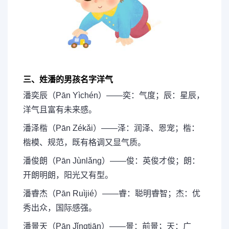
三、姓潘的男孩名字洋气
潘奕辰（Pān Yìchén）——奕：气度；辰：星辰，
洋气且富有未来感。
潘泽楷（Pān Zékǎi）——泽：润泽、恩宠；楷：
楷模、规范，既有格调又显气质。
潘俊朗（Pān Jùnlǎng）——俊：英俊才俊；朗：
开朗明朗，阳光又有型。
潘睿杰（Pān Ruìjié）——睿：聪明睿智；杰：优
秀出众，国际感强。
潘景天（Pān Jǐngtiān）——景：前景；天：广