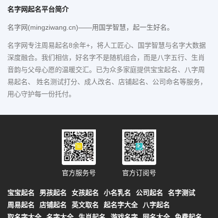
名字网起名平台简介
名字网(mingziwang.cn)——用国学智慧，起一生好名。
名字网专注周易起名8余年+，将人工匠心、国学智慧与名字大数据
深度融合。我们相信，好名字不是随机组合，而是八字五行、生肖
音韵与父母心愿的温暖交汇。已为众多家庭提供宝宝起名、八字周
易起名、 姓名测试打分、成人改名、店铺起名、公司命名等服务，
用心守护每一份托付。
官方服务号
官方订阅号
宝宝起名
男孩起名
女孩起名
小名乳名
公司起名
名字测试
周易起名
店铺起名
英文取名
起名字大全
八字起名
取名字大全
名字大全
生肖起名
游戏名字
网名大全
免费起名