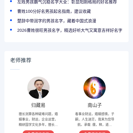
左姓男孩霸气沉稳名字大全：彰显阳刚格局的好名推荐
曹姓100分好名男孩起名指南，建议收藏
楚辞中带润字的男孩名字，藏着中国式浪漫
2026曹姓很旺男孩名字，精选好听大气又寓意吉祥好名字
老师推荐
归藏易
南山子
擅长测算各种疑难问题，婚
看事业财运，婚姻感情，子
姻事业，财运，企业运营，
嗣，人生迷茫，我来为您导
精研国学文化多年，擅长归
航。承载 .儒，释，道文
藏易，盲派占卜，太乙，河
化，研究易经多年，精通八