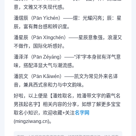
意，文雅又不失现代感。
潘熠辰（Pān Yìchén）——熠：光耀闪亮；辰：星
辰，富有舞台感和辨识度。
潘星辰（Pān Xīngchén）——星辰意象强，浪漫又
不做作，国际化听感好。
潘泽洋（Pān Zéyáng）——“洋”字本身就有洋气意
味，搭配泽显大气与潮流感。
潘凯文（Pān Kǎiwén）——凯文为常见外来名译
音，兼具西式亲和力与中文韵味。
好啦，以上便是【潘姓取名，姓潘带文字的霸气名
男孩起名字】相关内容的分享，如想了解更多宝宝
取名小知识，欢迎收藏+关注
名字网
(mingziwang.cn)。