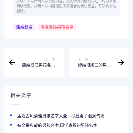
声明：本站所有文章资源内容，如无特殊说明或标注，均为采集
网络资源。如若本站内容侵犯了原著者的合法权益，可联系本站
删除。
潘姓起名
潘姓潘姓男孩名字
上一篇
下一篇
唐姓很旺男孩名字
黎姓很顺口的男孩
攻略，聪明又有格
名分享，读着顺、
局
写着稳、寓意好
相关文章
孟姓古风清雅男孩名字大全，尽显君子温润气质
有文采典故的男孩名字,国学底蕴的男孩名字