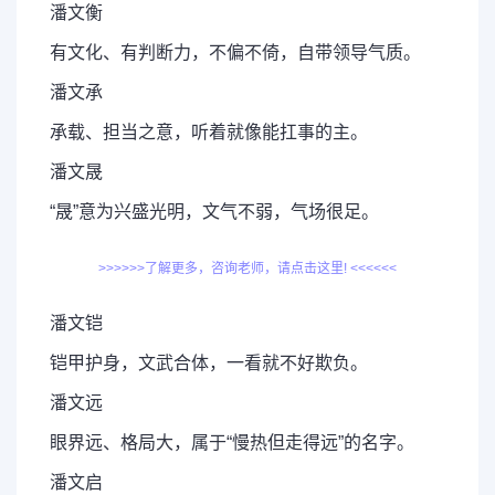
潘文衡
有文化、有判断力，不偏不倚，自带领导气质。
潘文承
承载、担当之意，听着就像能扛事的主。
潘文晟
“晟”意为兴盛光明，文气不弱，气场很足。
>>>>>>了解更多，咨询老师，请点击这里! <<<<<<
潘文铠
铠甲护身，文武合体，一看就不好欺负。
潘文远
眼界远、格局大，属于“慢热但走得远”的名字。
潘文启