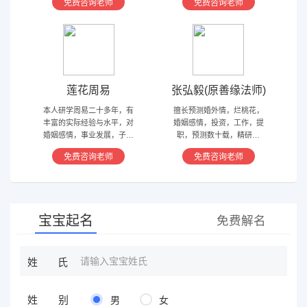
免费咨询老师
免费咨询老师
洛卦，紫薇，奇门遁甲等多
字，六爻，奇门遁甲。
种预测术
莲花周易
张弘毅(原善缘法师)
本人研学周易二十多年，有
擅长预测婚外情，烂桃花，
丰富的实际经验与水平，对
婚姻感情，投资，工作，提
婚姻感情，事业发展，子嗣
职，预测数十载，精研国
香火等方面指引慈航 ，现
学，擅长铁板、太乙，一掌
免费咨询老师
免费咨询老师
在预测指导擅长紫微星斗，
经，八宫连山易，盲派八字
奇门遁甲等，吉凶断测，指
等多种预测等，欢迎咨询
导方案，欢迎有缘人。
宝宝起名
免费解名
姓氏
姓别
男
女