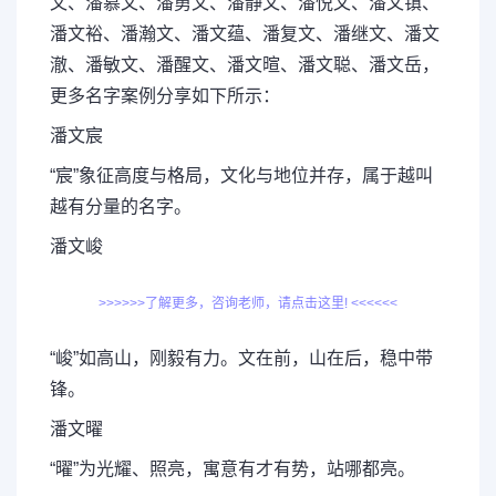
文、潘慕文、潘勇文、潘静文、潘悦文、潘文镇、
潘文裕、潘瀚文、潘文蕴、潘复文、潘继文、潘文
澈、潘敏文、潘醒文、潘文暄、潘文聪、潘文岳，
更多名字案例分享如下所示：
潘文宸
“宸”象征高度与格局，文化与地位并存，属于越叫
越有分量的名字。
潘文峻
>>>>>>了解更多，咨询老师，请点击这里! <<<<<<
“峻”如高山，刚毅有力。文在前，山在后，稳中带
锋。
潘文曜
“曜”为光耀、照亮，寓意有才有势，站哪都亮。