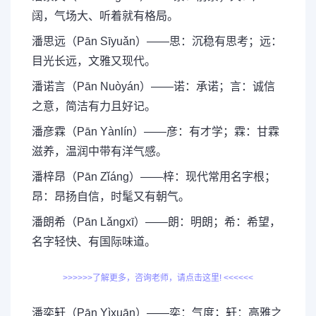
阔，气场大、听着就有格局。
潘思远（Pān Sīyuǎn）——思：沉稳有思考；远：
目光长远，文雅又现代。
潘诺言（Pān Nuòyán）——诺：承诺；言：诚信
之意，简洁有力且好记。
潘彦霖（Pān Yànlín）——彦：有才学；霖：甘霖
滋养，温润中带有洋气感。
潘梓昂（Pān Zǐáng）——梓：现代常用名字根；
昂：昂扬自信，时髦又有朝气。
潘朗希（Pān Lǎngxī）——朗：明朗；希：希望，
名字轻快、有国际味道。
>>>>>>了解更多，咨询老师，请点击这里! <<<<<<
潘奕轩（Pān Yìxuān）——奕：气度；轩：高雅之