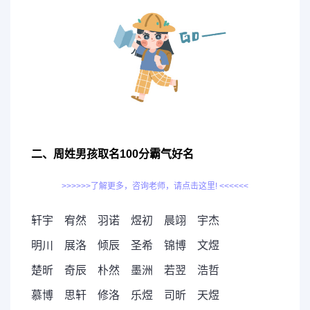
二、周姓男孩取名100分霸气好名
>>>>>>了解更多，咨询老师，请点击这里! <<<<<<
轩宇 宥然 羽诺 煜初 晨翊 宇杰
明川 展洛 倾辰 圣希 锦博 文煜
楚昕 奇辰 朴然 墨洲 若翌 浩哲
慕博 思轩 修洛 乐煜 司昕 天煜