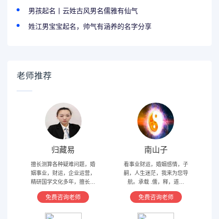
男孩起名丨云姓古风男名儒雅有仙气
姓江男宝宝起名，帅气有涵养的名字分享
老师推荐
归藏易
南山子
擅长测算各种疑难问题，婚
看事业财运，婚姻感情，子
姻事业，财运，企业运营，
嗣，人生迷茫，我来为您导
精研国学文化多年，擅长归
航。承载 .儒，释，道文
藏易，盲派占卜，太乙，河
化，研究易经多年，精通八
免费咨询老师
免费咨询老师
洛卦，紫薇，奇门遁甲等多
字，六爻，奇门遁甲。
种预测术