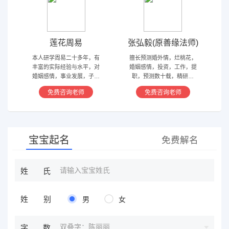
莲花周易
张弘毅(原善缘法师)
本人研学周易二十多年，有
擅长预测婚外情，烂桃花，
丰富的实际经验与水平，对
婚姻感情，投资，工作，提
婚姻感情，事业发展，子嗣
职，预测数十载，精研国
香火等方面指引慈航 ，现
学，擅长铁板、太乙，一掌
免费咨询老师
免费咨询老师
在预测指导擅长紫微星斗，
经，八宫连山易，盲派八字
奇门遁甲等，吉凶断测，指
等多种预测等，欢迎咨询
导方案，欢迎有缘人。
宝宝起名
免费解名
姓氏
姓别
男
女
双叠字：陈丽丽
字数