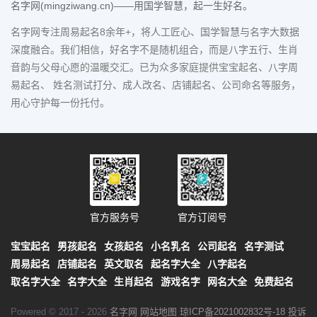
名字网(mingziwang.cn)——用国学智慧，起一生好名。
名字网专注周易起名8余年+，将人工匠心、国学智慧与名字大数据
深度融合。我们相信，好名字不是随机组合，而是八字五行、生肖
音韵与父母心愿的温暖交汇。已为众多家庭提供宝宝起名、八字周
易起名、 姓名测试打分、成人改名、店铺起名、公司命名等服务，
用心守护每一份托付。
官方服务号
官方订阅号
宝宝起名
男孩起名
女孩起名
小名乳名
公司起名
名字测试
周易起名
店铺起名
英文取名
起名字大全
八字起名
取名字大全
名字大全
生肖起名
游戏名字
网名大全
免费起名
Powered © 2017 - 2026
名字网
网站地图
琼ICP备2021002832号-18
投诉