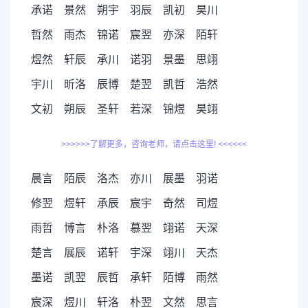
承诺 景然 朔宇 羽辰 凯初 昊川
哲然 雨杰 锦诺 宸翌 亦深 陌轩
煜然 轩辰 承川 诺羽 景墨 思翊
宇川 昕洛 辰博 楚翌 凯哲 浩然
文初 朔辰 圣轩 若深 锦煜 昊翊
>>>>>>了解更多，咨询老师，请点击这里! <<<<<<
晨言 陌辰 洛杰 亦川 展墨 羽诺
修翌 煜轩 承辰 宸宇 奇然 司煜
雨哲 博言 朴洛 慕翌 翊诺 天深
楚言 展辰 诺轩 宇深 翊川 天杰
墨诺 凯翌 辰哲 承轩 陌博 雨然
宸深 煜川 轩洛 朴翌 文然 思言