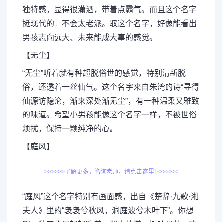
独特感，显得很潇洒，带着点霸气。而且这个名字
挺现代的，不会太老派。取这个名字，好像能看出
男孩志向远大、未来能成大事的感觉。
【无尘】
“无尘”听着就有种超脱俗世的感觉，特别清新脱
俗，还透着一丝仙气。这个名字来自朱湾的诗“寻得
仙源访隐沦，渐来深处渐无尘”，有一种温柔又雅致
的味道。希望小男孩能像这个名字一样，不被世俗
烦扰，保持一颗纯净的心。
【庭风】
>>>>>>了解更多，咨询老师，请点击这里! <<<<<<
“庭风”这个名字特别有画面感，出自《楚辞·九歌·湘
夫人》里的“袅袅兮秋风，洞庭波兮木叶下”。你想