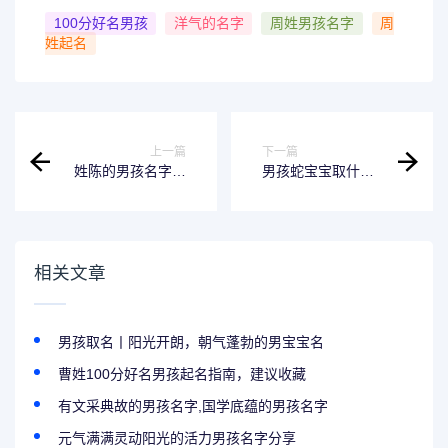
100分好名男孩
洋气的名字
周姓男孩名字
周
姓起名
上一篇
下一篇
姓陈的男孩名字有
男孩蛇宝宝取什么
涵养
名字好听点?这些名
字值得看看
相关文章
男孩取名丨阳光开朗，朝气蓬勃的男宝宝名
曹姓100分好名男孩起名指南，建议收藏
有文采典故的男孩名字,国学底蕴的男孩名字
元气满满灵动阳光的活力男孩名字分享