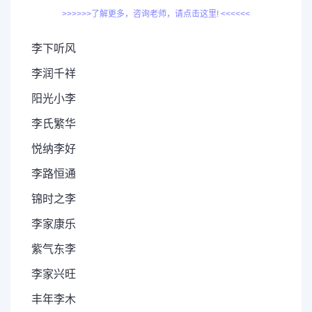
>>>>>>了解更多，咨询老师，请点击这里! <<<<<<
李下听风
李润千祥
阳光小李
李氏繁华
悦纳李好
李路恒通
锦时之李
李家康乐
紫气东李
李家兴旺
丰年李木