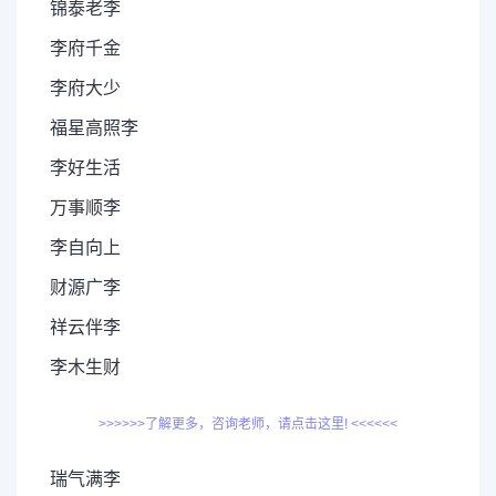
锦泰老李
李府千金
李府大少
福星高照李
李好生活
万事顺李
李自向上
财源广李
祥云伴李
李木生财
>>>>>>了解更多，咨询老师，请点击这里! <<<<<<
瑞气满李