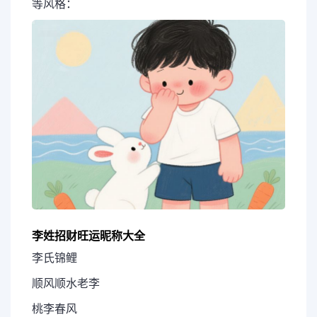
等风格：
李姓招财旺运昵称大全
李氏锦鲤
顺风顺水老李
桃李春风