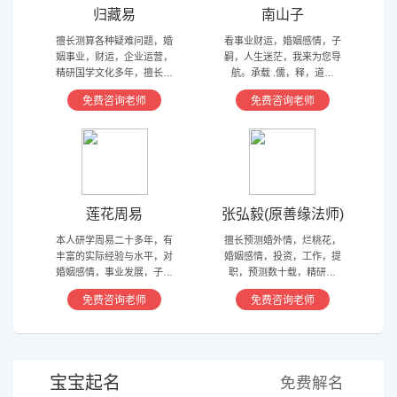
归藏易
南山子
擅长测算各种疑难问题，婚
看事业财运，婚姻感情，子
姻事业，财运，企业运营，
嗣，人生迷茫，我来为您导
精研国学文化多年，擅长归
航。承载 .儒，释，道文
藏易，盲派占卜，太乙，河
化，研究易经多年，精通八
免费咨询老师
免费咨询老师
洛卦，紫薇，奇门遁甲等多
字，六爻，奇门遁甲。
种预测术
莲花周易
张弘毅(原善缘法师)
本人研学周易二十多年，有
擅长预测婚外情，烂桃花，
丰富的实际经验与水平，对
婚姻感情，投资，工作，提
婚姻感情，事业发展，子嗣
职，预测数十载，精研国
香火等方面指引慈航 ，现
学，擅长铁板、太乙，一掌
免费咨询老师
免费咨询老师
在预测指导擅长紫微星斗，
经，八宫连山易，盲派八字
奇门遁甲等，吉凶断测，指
等多种预测等，欢迎咨询
导方案，欢迎有缘人。
宝宝起名
免费解名