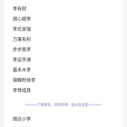
李有财
顺心顺李
李氏家瑞
万事有利
步步高李
李运亨通
嘉禾木李
锦鲤附体李
李想成真
>>>>>>了解更多，咨询老师，请点击这里! <<<<<<
顺达小李