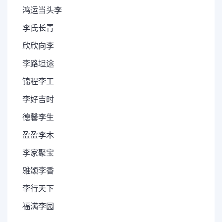
鸿运当头李
李氏长青
欣欣向李
李路坦途
锦程李工
李好吉时
德馨李生
盈盈李木
李家聚宝
雅颂李香
李行天下
福满李园