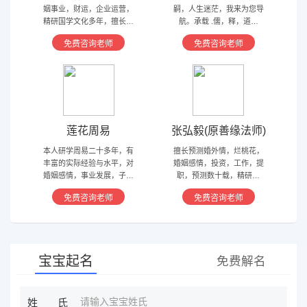
姻事业，财运，企业运营，
嗣，人生迷茫，我来为您导
精研国学文化多年，擅长归
航。承载 .儒，释，道文
藏易，盲派占卜，太乙，河
化，研究易经多年，精通八
免费咨询老师
免费咨询老师
洛卦，紫薇，奇门遁甲等多
字，六爻，奇门遁甲。
种预测术
莲花周易
张弘毅(原善缘法师)
本人研学周易二十多年，有
擅长预测婚外情，烂桃花，
丰富的实际经验与水平，对
婚姻感情，投资，工作，提
婚姻感情，事业发展，子嗣
职，预测数十载，精研国
香火等方面指引慈航 ，现
学，擅长铁板、太乙，一掌
免费咨询老师
免费咨询老师
在预测指导擅长紫微星斗，
经，八宫连山易，盲派八字
奇门遁甲等，吉凶断测，指
等多种预测等，欢迎咨询
导方案，欢迎有缘人。
宝宝起名
免费解名
姓氏