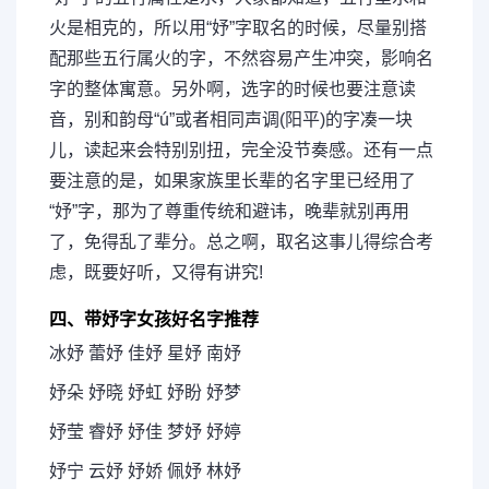
火是相克的，所以用“妤”字取名的时候，尽量别搭
配那些五行属火的字，不然容易产生冲突，影响名
字的整体寓意。另外啊，选字的时候也要注意读
音，别和韵母“ú”或者相同声调(阳平)的字凑一块
儿，读起来会特别别扭，完全没节奏感。还有一点
要注意的是，如果家族里长辈的名字里已经用了
“妤”字，那为了尊重传统和避讳，晚辈就别再用
了，免得乱了辈分。总之啊，取名这事儿得综合考
虑，既要好听，又得有讲究!
四、带妤字女孩好名字推荐
冰妤 蕾妤 佳妤 星妤 南妤
妤朵 妤晓 妤虹 妤盼 妤梦
妤莹 睿妤 妤佳 梦妤 妤婷
妤宁 云妤 妤娇 佩妤 林妤