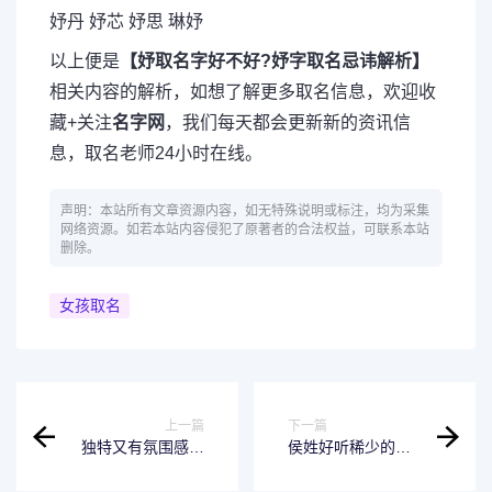
妤丹 妤芯 妤思 琳妤
以上便是
【妤取名字好不好?妤字取名忌讳解析】
相关内容的解析，如想了解更多取名信息，欢迎收
藏+关注
名字网
，我们每天都会更新新的资讯信
息，取名老师24小时在线。
声明：本站所有文章资源内容，如无特殊说明或标注，均为采集
网络资源。如若本站内容侵犯了原著者的合法权益，可联系本站
删除。
女孩取名
上一篇
下一篇
独特又有氛围感的
侯姓好听稀少的女
情侣网名
孩名字，侯姓起名
字简单大气的