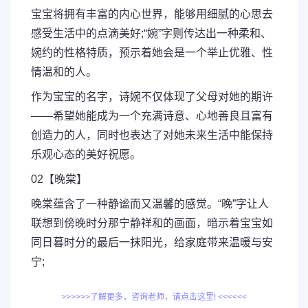
宝宝将拥有丰富的内心世界，能够用细腻的心思去
感受生活中的点滴美好;“婉”字则传达出一种柔和、
婉约的性格特质，预示着她会是一个举止优雅、性
情温和的人。
作为宝宝的名字，诗婉不仅体现了父母对她的期许
——希望她能成为一个充满诗意、心地善良且富有
创造力的人，同时也表达了对她未来生活中能保持
乐观心态的美好祝愿。
02【晚棠】
晚棠蕴含了一种静谧而又温馨的感觉。“晚”字让人
联想到傍晚时分那宁静祥和的画面，暗示着宝宝如
同日暮时分的最后一抹阳光，给家庭带来温暖与安
宁;
>>>>>>了解更多，咨询老师，请点击这里! <<<<<<