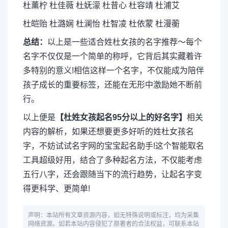
杜薰柠 杜佳薇 杜妩濛 杜昔心 杜容靖 杜浦艾
杜皑贻 杜潞娴 杜澜怡 杜智凌 杜依蒙 杜漫蘅
总结：
以上是一些适合姓杜女孩的名字推荐～每个
名字不仅仅是一个简单的称呼，它背后其实藏着许
多特别的意义!相信这样一个名字，不仅能成为陪伴
孩子成长的重要标签，还能在无形中激励她不断前
行。
以上便是
【杜姓女孩起名95分以上的好名字】
相关
内容的解析，如果还想要更多好听的姓杜女孩名
字，不妨试试名字网的宝宝起名助手!这个智能取名
工具超级好用，结合了多种起名方法，不仅能考虑
五行八字，还会跟随当下的流行趋势，让起名字变
得更科学、更简单!
声明：本站所有文章资源内容，如无特殊说明或标注，均为采集
网络资源。如若本站内容侵犯了原著者的合法权益，可联系本站