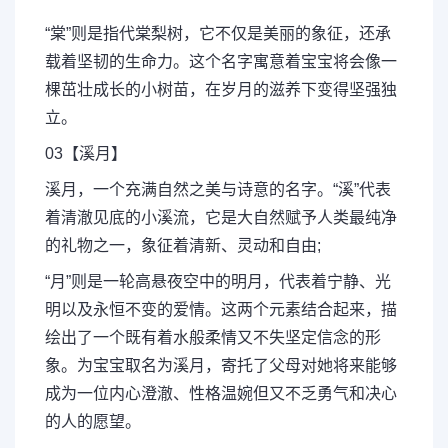
“棠”则是指代棠梨树，它不仅是美丽的象征，还承
载着坚韧的生命力。这个名字寓意着宝宝将会像一
棵茁壮成长的小树苗，在岁月的滋养下变得坚强独
立。
03【溪月】
溪月，一个充满自然之美与诗意的名字。“溪”代表
着清澈见底的小溪流，它是大自然赋予人类最纯净
的礼物之一，象征着清新、灵动和自由;
“月”则是一轮高悬夜空中的明月，代表着宁静、光
明以及永恒不变的爱情。这两个元素结合起来，描
绘出了一个既有着水般柔情又不失坚定信念的形
象。为宝宝取名为溪月，寄托了父母对她将来能够
成为一位内心澄澈、性格温婉但又不乏勇气和决心
的人的愿望。