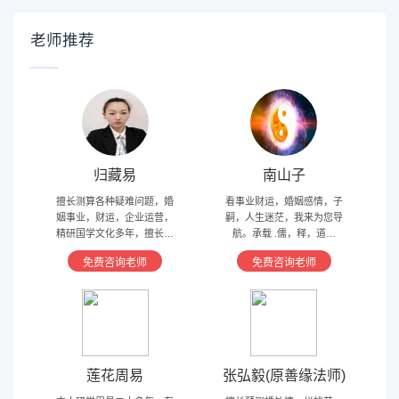
老师推荐
归藏易
南山子
擅长测算各种疑难问题，婚
看事业财运，婚姻感情，子
姻事业，财运，企业运营，
嗣，人生迷茫，我来为您导
精研国学文化多年，擅长归
航。承载 .儒，释，道文
藏易，盲派占卜，太乙，河
化，研究易经多年，精通八
免费咨询老师
免费咨询老师
洛卦，紫薇，奇门遁甲等多
字，六爻，奇门遁甲。
种预测术
莲花周易
张弘毅(原善缘法师)