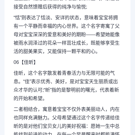
接受自然馈赠后获得的纯净与愉悦;
“恬”则表达了恬淡、安详的状态，意味着宝宝将拥
有一个平静而幸福的内心世界。这个名字寄寓了父
母对宝宝深深的爱意和美好的期盼——希望她能像
被雨水润泽过的花朵一样茁壮成长，既能够享受生
活的甜美果实，又能保持一颗平和的心。
06【佳昕】
佳昕，这个名字散发着青春活力与无限可能的气
息。“佳”表示优秀、美好，是对宝宝天生丽质或出
众才华的认可;“昕”指的是黎明前的曙光，代表着新
的开始和希望。
二者相结合，寓意着宝宝不仅外表美丽动人，内在
也同样充满魅力。父母希望通过这个名字传递给佳
昕的是对他们宝贝女儿的美好祝福：愿她一生中总
能找到前进的动力，在每一个早晨醒来时都能满怀