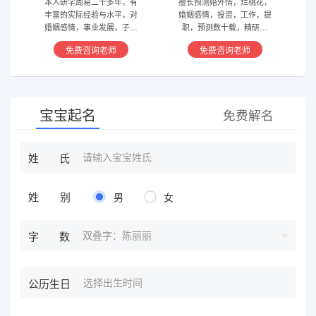
本人研学周易二十多年，有
擅长预测婚外情，烂桃花，
丰富的实际经验与水平，对
婚姻感情，投资，工作，提
婚姻感情，事业发展，子嗣
职，预测数十载，精研国
香火等方面指引慈航 ，现
学，擅长铁板、太乙，一掌
免费咨询老师
免费咨询老师
在预测指导擅长紫微星斗，
经，八宫连山易，盲派八字
奇门遁甲等，吉凶断测，指
等多种预测等，欢迎咨询
导方案，欢迎有缘人。
宝宝起名
免费解名
姓氏
姓别
男
女
双叠字：陈丽丽
字数
公历生日