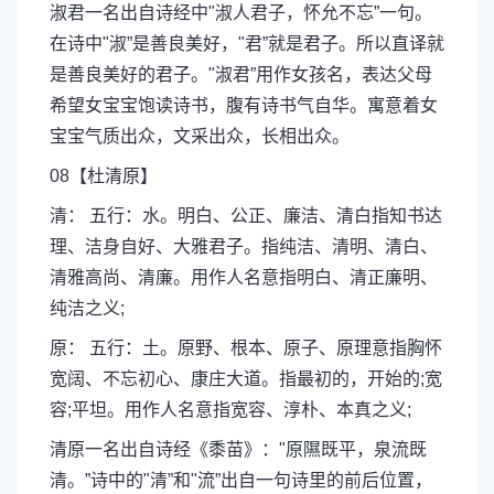
淑君一名出自诗经中"淑人君子，怀允不忘”一句。
在诗中"淑”是善良美好，"君”就是君子。所以直译就
是善良美好的君子。"淑君”用作女孩名，表达父母
希望女宝宝饱读诗书，腹有诗书气自华。寓意着女
宝宝气质出众，文采出众，长相出众。
08【杜清原】
清： 五行：水。明白、公正、廉洁、清白指知书达
理、洁身自好、大雅君子。指纯洁、清明、清白、
清雅高尚、清廉。用作人名意指明白、清正廉明、
纯洁之义;
原： 五行：土。原野、根本、原子、原理意指胸怀
宽阔、不忘初心、康庄大道。指最初的，开始的;宽
容;平坦。用作人名意指宽容、淳朴、本真之义;
清原一名出自诗经《黍苗》："原隰既平，泉流既
清。”诗中的"清”和"流”出自一句诗里的前后位置，