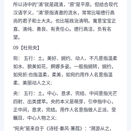
所以诗中的"清”就是疏清，"原”是平原。但结合现代
汉语字义，"清”原指清澈的流水，常常比喻德行高
尚的君子和士大夫。也比喻政治清明。寓意宝宝正
直、清纯、善良、有责任心。德行高洁，负有名
望。
09【杜宛央】
宛： 五行：土。美好、婉约、动人、不凡意指温柔
如水、貌美如花、婀娜多姿。一般指婉转，婉约，
如宛折;也指温柔，柔美，如宛约用作人名意指温
柔、美丽动人之义;
央： 五行：土。中心、恳求、完结、中间意指光芒
四射、出类拔萃。央的本义是萌芽，引申指中心，
正中间，恳求，完结。用作人名意指做人正派、受
瞩目、中心人物之义;
“宛央”是来自于《诗经·秦风·蒹葭》：“溯游从之，