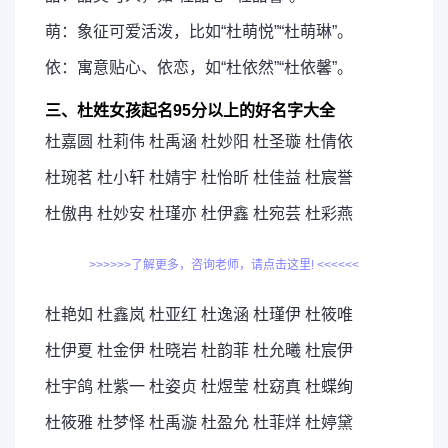
萌：象征可爱活泼，比如“杜萌悦”“杜萌琳”。
依：寓意贴心、依恋，如“杜依然”“杜依馨”。
三、杜姓女孩起名95分以上的好名字大全
杜嘉圆 杜莉伟 杜禹涵 杜妙阳 杜圣璇 杜倩依
杜琬茗 杜小轩 杜婧宇 杜怡昕 杜佳益 杜宸誉
杜傲冉 杜妙安 杜瑾亦 杜伊鑫 杜宛芸 杜彩燕
>>>>>>了解更多，咨询老师，请点击这里! <<<<<<
杜艳如 杜鑫岚 杜亚红 杜逸涵 杜瑾伊 杜筱唯
杜伊夏 杜金伊 杜晓岩 杜韵菲 杜允曦 杜宸伊
杜宇鸽 杜紫一 杜姿贞 杜煜莹 杜窈真 杜蝶绚
杜筱雅 杜梦怿 杜禹漩 杜盈允 杜菲烊 杜婷黛