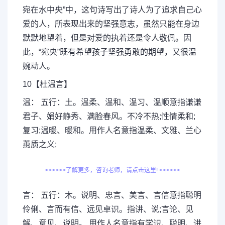
宛在水中央”中，这句诗写出了诗人为了追求自己心
爱的人，所表现出来的坚强意志，虽然只能在身边
默默地望着，但是对爱的执着还是令人敬佩。因
此，“宛央”既有希望孩子坚强勇敢的期望，又很温
婉动人。
10【杜温言】
温： 五行：土。温柔、温和、温习、温顺意指谦谦
君子、娟好静秀、满脸春风。不冷不热;性情柔和;
复习;温暖、暖和。用作人名意指温柔、文雅、兰心
蕙质之义;
>>>>>>了解更多，咨询老师，请点击这里! <<<<<<
言： 五行：木。说明、忠言、美言、言信意指聪明
伶俐、言而有信、远见卓识。指讲、说;言论、见
解、意见、说明。 用作人名意指有学识、聪明、讲