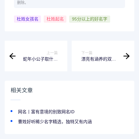
删除。
杜姓女孩名
杜姓起名
95分以上的好名字
上一篇
下一篇
蛇年小公子取什么
漂亮有涵养的双胞
名字好呢？推荐丰
胎女宝宝名
神俊朗，明亮大气
的名字
相关文章
网名丨富有意境的别致网名ID
曹姓好听稀少名字精选，独特又有内涵