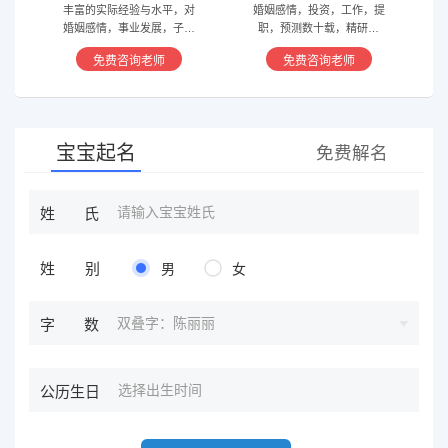
丰富的实际经验与水平，对
婚姻感情，投资，工作，提
婚姻感情，事业发展，子嗣
职，预测数十载，精研国
香火等方面指引慈航 ，现
学，擅长铁板、太乙，一掌
免费咨询老师
免费咨询老师
在预测指导擅长紫微星斗，
经，八宫连山易，盲派八字
奇门遁甲等，吉凶断测，指
等多种预测等，欢迎咨询
导方案，欢迎有缘人。
宝宝起名
免费解名
姓氏
姓别
男
女
双叠字：陈丽丽
字数
公历生日