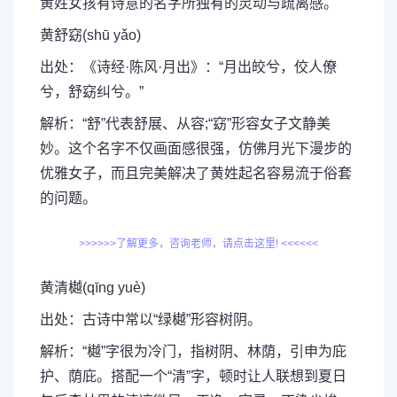
黄姓女孩有诗意的名字所独有的灵动与疏离感。
黄舒窈(shū yǎo)
出处：《诗经·陈风·月出》：“月出皎兮，佼人僚
兮，舒窈纠兮。”
解析：“舒”代表舒展、从容;“窈”形容女子文静美
妙。这个名字不仅画面感很强，仿佛月光下漫步的
优雅女子，而且完美解决了黄姓起名容易流于俗套
的问题。
>>>>>>了解更多，咨询老师，请点击这里! <<<<<<
黄清樾(qīng yuè)
出处：古诗中常以“绿樾”形容树阴。
解析：“樾”字很为冷门，指树阴、林荫，引申为庇
护、荫庇。搭配一个“清”字，顿时让人联想到夏日