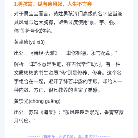
1.男孩篇：纵有疾风起，人生不言弃
对于男宝宝而言，黄姓男孩冷门高级的名字应当兼
具风骨与远大胸襟，避免过度使用“豪、宇、强、
伟”等符号化的字。
黄聿修(yù xiū)
出处：《诗经·大雅》：“聿修祖德，永言配命。”
解析：“聿”本意是毛笔，在古代常作助词，有一种
文质彬彬的书生资质;“修”则是修养、修身。这个名
字组合在一起，避开了锋芒毕露的字眼，却给人一
种内敛、方正、很具教养的世家子弟感。
黄崇光(chóng guāng)
出处：苏轼《海棠》：“东风袅袅泛崇光，香雾空蒙
月转廊。”
>>>>>>了解更多，咨询老师，请点击这里! <<<<<<