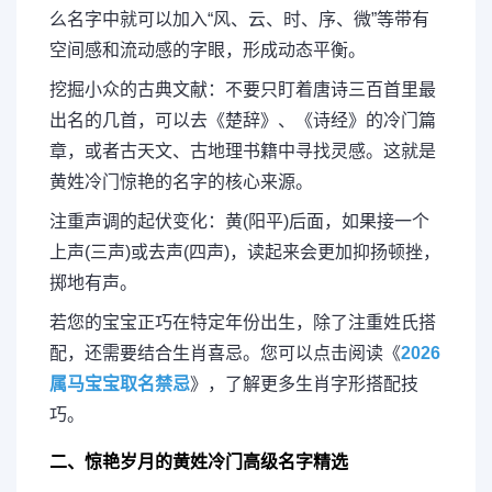
么名字中就可以加入“风、云、时、序、微”等带有
空间感和流动感的字眼，形成动态平衡。
挖掘小众的古典文献：不要只盯着唐诗三百首里最
出名的几首，可以去《楚辞》、《诗经》的冷门篇
章，或者古天文、古地理书籍中寻找灵感。这就是
黄姓冷门惊艳的名字的核心来源。
注重声调的起伏变化：黄(阳平)后面，如果接一个
上声(三声)或去声(四声)，读起来会更加抑扬顿挫，
掷地有声。
若您的宝宝正巧在特定年份出生，除了注重姓氏搭
配，还需要结合生肖喜忌。您可以点击阅读《
2026
属马宝宝取名禁忌
》，了解更多生肖字形搭配技
巧。
二、惊艳岁月的黄姓冷门高级名字精选