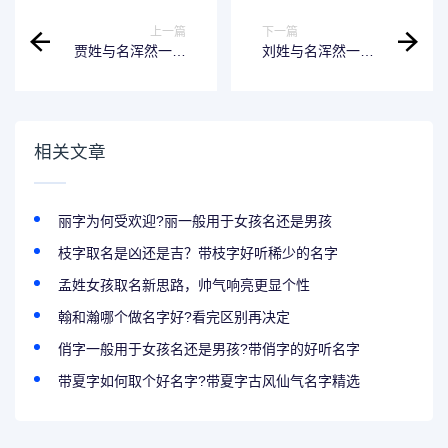
上一篇
下一篇
贾姓与名浑然一体
刘姓与名浑然一体
的名字，组合感太
的名字合集，个个
高级了
令人心动
相关文章
丽字为何受欢迎?丽一般用于女孩名还是男孩
枝字取名是凶还是吉？带枝字好听稀少的名字
孟姓女孩取名新思路，帅气响亮更显个性
翰和瀚哪个做名字好?看完区别再决定
俏字一般用于女孩名还是男孩?带俏字的好听名字
带夏字如何取个好名字?带夏字古风仙气名字精选