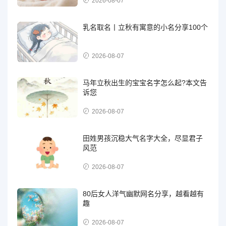
2026-08-07
乳名取名丨立秋有寓意的小名分享100个
2026-08-07
马年立秋出生的宝宝名字怎么起?本文告
诉您
2026-08-07
田姓男孩沉稳大气名字大全，尽显君子
风范
2026-08-07
80后女人洋气幽默网名分享，越看越有
趣
2026-08-07