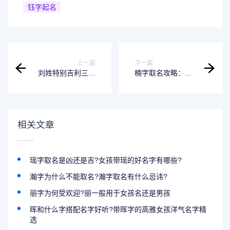
钰字起名
上一篇
下一篇
刘姓特别吉利三个
楠字取名攻略：沉
名字 刘姓很吉利的
稳有内涵，大气有
微信名
格局
相关文章
瑶字取名是凶还是吉?女孩带瑶的好名字有哪些?
瀚字为什么不能取名?瀚字取名有什么忌讳?
丽字为何受欢迎?丽一般用于女孩名还是男孩
晖和什么字搭配名字好听?带晖字的高雅女孩洋气名字精
选