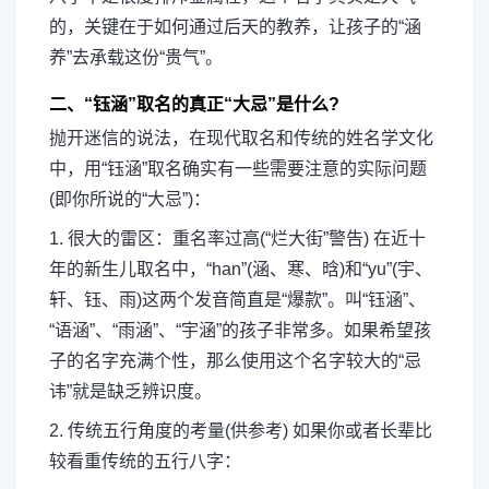
的，关键在于如何通过后天的教养，让孩子的“涵
养”去承载这份“贵气”。
二、“钰涵”取名的真正“大忌”是什么?
抛开迷信的说法，在现代取名和传统的姓名学文化
中，用“钰涵”取名确实有一些需要注意的实际问题
(即你所说的“大忌”)：
1. 很大的雷区：重名率过高(“烂大街”警告) 在近十
年的新生儿取名中，“han”(涵、寒、晗)和“yu”(宇、
轩、钰、雨)这两个发音简直是“爆款”。叫“钰涵”、
“语涵”、“雨涵”、“宇涵”的孩子非常多。如果希望孩
子的名字充满个性，那么使用这个名字较大的“忌
讳”就是缺乏辨识度。
2. 传统五行角度的考量(供参考) 如果你或者长辈比
较看重传统的五行八字：