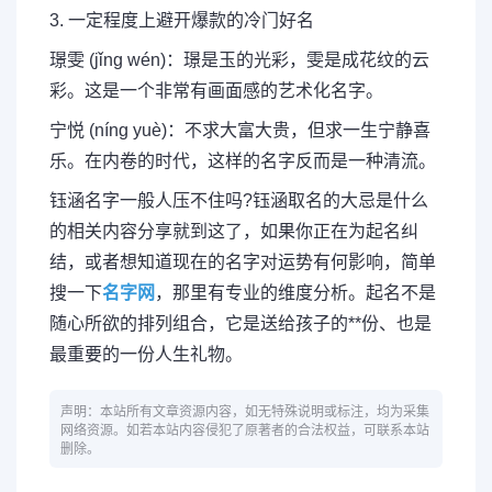
3. 一定程度上避开爆款的冷门好名
璟雯 (jǐng wén)：璟是玉的光彩，雯是成花纹的云
彩。这是一个非常有画面感的艺术化名字。
宁悦 (níng yuè)：不求大富大贵，但求一生宁静喜
乐。在内卷的时代，这样的名字反而是一种清流。
钰涵名字一般人压不住吗?钰涵取名的大忌是什么
的相关内容分享就到这了，如果你正在为起名纠
结，或者想知道现在的名字对运势有何影响，简单
搜一下
名字网
，那里有专业的维度分析。起名不是
随心所欲的排列组合，它是送给孩子的**份、也是
最重要的一份人生礼物。
声明：本站所有文章资源内容，如无特殊说明或标注，均为采集
网络资源。如若本站内容侵犯了原著者的合法权益，可联系本站
删除。