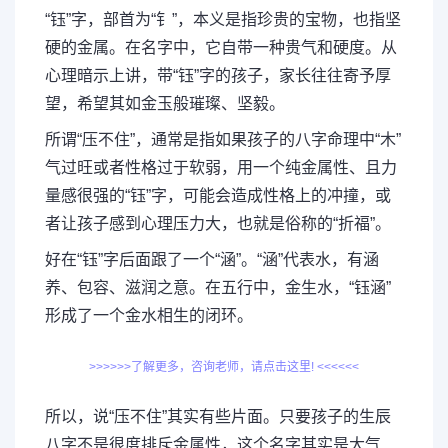
“钰”字，部首为“钅”，本义是指珍贵的宝物，也指坚
硬的金属。在名字中，它自带一种贵气和硬度。从
心理暗示上讲，带“钰”字的孩子，家长往往寄予厚
望，希望其如金玉般璀璨、坚毅。
所谓“压不住”，通常是指如果孩子的八字命理中“木”
气过旺或者性格过于软弱，用一个纯金属性、且力
量感很强的“钰”字，可能会造成性格上的冲撞，或
者让孩子感到心理压力大，也就是俗称的“折福”。
好在“钰”字后面跟了一个“涵”。“涵”代表水，有涵
养、包容、滋润之意。在五行中，金生水，“钰涵”
形成了一个金水相生的闭环。
>>>>>>了解更多，咨询老师，请点击这里! <<<<<<
所以，说“压不住”其实有些片面。只要孩子的生辰
八字不是很度排斥金属性，这个名字其实是大气