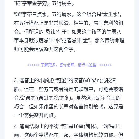
“钰”字带金字旁，五行属金。
“涵”字带三点水，五行属水。这个组合是“金生水”，
在五行搭配上是非常顺滑、相生的，属于吉利的组
合。但所谓的“忌讳”在于：如果这个孩子的生辰八
字本身就很度忌讳“水”或者忌讳“金”，那么传统命理
师可能会建议避开这两个字。
>>>>>>了解更多，咨询老师，请点击这里! <<<<<<
3. 谐音上的小顾虑 “钰涵”的读音(yù hán)比较清
脆，但在一些方言或者特定的联想中，可能会被谐
音成“遇寒”(遇到寒冷/寒冬)。虽然这只是字音上的
巧合，但如果家里的长辈对谐音特别敏感，这算是
一个需要避开的点。
4. 笔画结构上的平衡 “钰”是10画(简体)，“涵”是11
画，这两个字搭配在一起，字体结构比较匀称。但