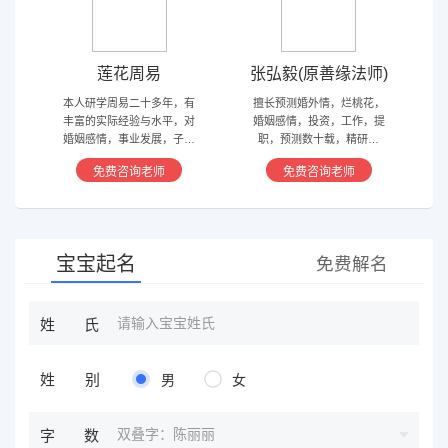
莲花周易
张弘毅(原善缘法师)
本人研学周易二十多年，有
擅长预测婚外情，烂桃花，
丰富的实际经验与水平，对
婚姻感情，投资，工作，提
婚姻感情，事业发展，子嗣
职，预测数十载，精研国
香火等方面指引慈航 ，现
学，擅长铁板、太乙，一掌
免费咨询老师
免费咨询老师
在预测指导擅长紫微星斗，
经，八宫连山易，盲派八字
奇门遁甲等，吉凶断测，指
等多种预测等，欢迎咨询
导方案，欢迎有缘人。
宝宝起名
免费解名
姓氏
姓别
男
女
双叠字：陈丽丽
字数