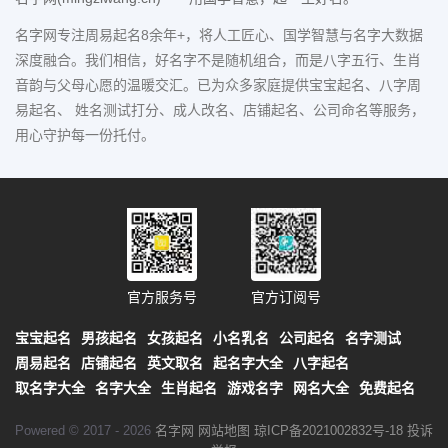
名字网专注周易起名8余年+，将人工匠心、国学智慧与名字大数据
深度融合。我们相信，好名字不是随机组合，而是八字五行、生肖
音韵与父母心愿的温暖交汇。已为众多家庭提供宝宝起名、八字周
易起名、 姓名测试打分、成人改名、店铺起名、公司命名等服务，
用心守护每一份托付。
官方服务号
官方订阅号
宝宝起名
男孩起名
女孩起名
小名乳名
公司起名
名字测试
周易起名
店铺起名
英文取名
起名字大全
八字起名
取名字大全
名字大全
生肖起名
游戏名字
网名大全
免费起名
Powered © 2017 - 2026
名字网
网站地图
琼ICP备2021002832号-18
投诉