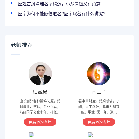
应姓古风清雅名字精选，小众高级又有诗意
应字为何不能随便取名?应字取名有什么讲究?
老师推荐
归藏易
南山子
擅长测算各种疑难问题，婚
看事业财运，婚姻感情，子
姻事业，财运，企业运营，
嗣，人生迷茫，我来为您导
精研国学文化多年，擅长归
航。承载 .儒，释，道文
藏易，盲派占卜，太乙，河
化，研究易经多年，精通八
免费咨询老师
免费咨询老师
洛卦，紫薇，奇门遁甲等多
字，六爻，奇门遁甲。
种预测术