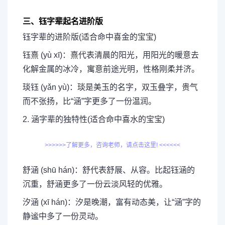
三、钰字辈起名进阶版
钰字辈的进阶版(适合命中喜金的宝宝)
钰熹 (yù xī)：熹代表清晨的阳光，用阳光的暖意去
化解金属的冰冷，寓意前途光明，性格刚柔并济。
琰钰 (yǎn yù)：琰是美玉的名字，双玉叠字，贵气
而不张扬，比“涵”字更多了一份温润。
2. 涵字辈的独特性(适合命中喜水的宝宝)
>>>>>>了解更多，咨询老师，请点击这里! <<<<<<
舒涵 (shū hán)：舒代表舒展、从容。比起钰涵的
沉重，舒涵更多了一份云淡风轻的优雅。
汐涵 (xī hán)：汐是晚潮，富有动态美，让“涵”字的
静谧中多了一份灵动。