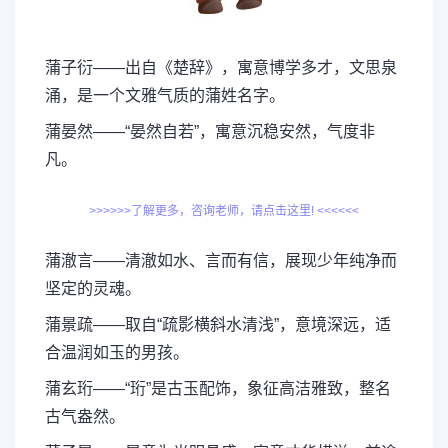
蒲子衍——出自《楚辞》，寓意博学多才，文思泉
涌，是一个文雅气质的蒲姓名字。
蒲晏然——“晏然自若”，寓意沉稳安然，气度非
凡。
>>>>>>了解更多，咨询老师，请点击这里! <<<<<<
蒲澈言——清澈如水、言而有信，展现少年纯净而
坚定的灵魂。
蒲景疏——取自“疏影横斜水清浅”，意境深远，适
合温润如玉的男孩。
蒲玄珩——“珩”是古玉配饰，象征高洁雅致，整名
古气盎然。