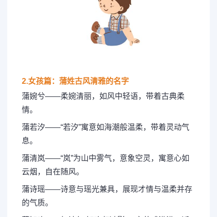
2.女孩篇：蒲姓古风清雅的名字
蒲婉兮——柔婉清丽，如风中轻语，带着古典柔
情。
蒲若汐——“若汐”寓意如海潮般温柔，带着灵动气
息。
蒲清岚——“岚”为山中雾气，意象空灵，寓意心如
云烟，自在随风。
蒲诗瑶——诗意与瑶光兼具，展现才情与温柔并存
的气质。