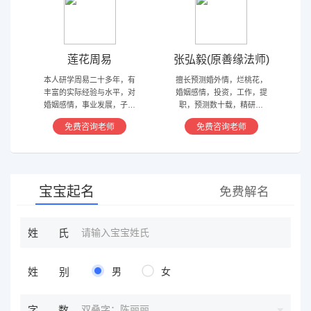
莲花周易
张弘毅(原善缘法师)
本人研学周易二十多年，有
擅长预测婚外情，烂桃花，
丰富的实际经验与水平，对
婚姻感情，投资，工作，提
婚姻感情，事业发展，子嗣
职，预测数十载，精研国
香火等方面指引慈航 ，现
学，擅长铁板、太乙，一掌
免费咨询老师
免费咨询老师
在预测指导擅长紫微星斗，
经，八宫连山易，盲派八字
奇门遁甲等，吉凶断测，指
等多种预测等，欢迎咨询
导方案，欢迎有缘人。
宝宝起名
免费解名
姓氏
姓别
男
女
双叠字：陈丽丽
字数