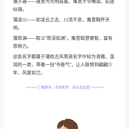
蒲子晟——晟意为光明昌盛，寓意才华横溢、前途
似锦。
蒲凌川——如凌云之志、川流不息，寓意胸怀天
地。
蒲思渊——取义“思深如渊”，寓意聪慧睿智，富有
思辨力。
这些名字都属于蒲姓古风男孩名字中较为清雅、温
润的一类，带着一份“书卷气”，让人联想到翩翩少
年、风度如兰。
>>>>>>了解更多，咨询老师，请点击这里! <<<<<<