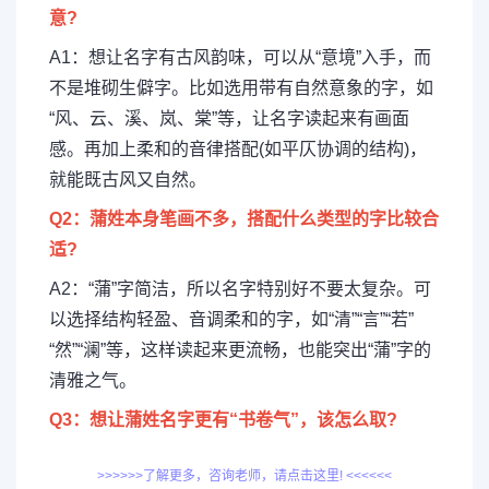
意?
A1：想让名字有古风韵味，可以从“意境”入手，而
不是堆砌生僻字。比如选用带有自然意象的字，如
“风、云、溪、岚、棠”等，让名字读起来有画面
感。再加上柔和的音律搭配(如平仄协调的结构)，
就能既古风又自然。
Q2：蒲姓本身笔画不多，搭配什么类型的字比较合
适?
A2：“蒲”字简洁，所以名字特别好不要太复杂。可
以选择结构轻盈、音调柔和的字，如“清”“言”“若”
“然”“澜”等，这样读起来更流畅，也能突出“蒲”字的
清雅之气。
Q3：想让蒲姓名字更有“书卷气”，该怎么取?
>>>>>>了解更多，咨询老师，请点击这里! <<<<<<