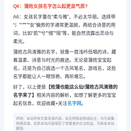
Q6：蒲姓女孩名字怎么起更显气质?
A6：女孩名字重在“柔与雅”，不必太华丽。选择带
“氵”“艹”“女”偏旁的字通常更温婉，再结合诗意的用
词，比如“若”“兮”“绾”“瑶”等，能自然流露出灵动与
柔光。
蒲姓古风清雅的名字，就像一首浅吟低唱的诗，藏
着温柔、诗意与时光的痕迹。无论是蒲姓宝宝起
名，还是为自己挑选一个古风笔名、游戏名，这些
名字都能让人一眼惊艳、再听难忘。
好了，以上便是
【姓蒲也能这么仙!蒲姓古风清雅的
名字来了】
相关内容的解析，如想了解更多的宝宝
起名信息，欢迎收藏+关注
名字网
。
声明：本站所有文章资源内容，如无特殊说明或标注，均为采集
网络资源。如若本站内容侵犯了原著者的合法权益，可联系本站
删除。