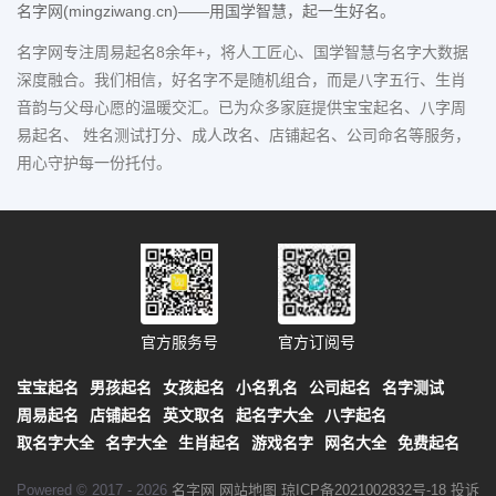
名字网(mingziwang.cn)——用国学智慧，起一生好名。
名字网专注周易起名8余年+，将人工匠心、国学智慧与名字大数据
深度融合。我们相信，好名字不是随机组合，而是八字五行、生肖
音韵与父母心愿的温暖交汇。已为众多家庭提供宝宝起名、八字周
易起名、 姓名测试打分、成人改名、店铺起名、公司命名等服务，
用心守护每一份托付。
官方服务号
官方订阅号
宝宝起名
男孩起名
女孩起名
小名乳名
公司起名
名字测试
周易起名
店铺起名
英文取名
起名字大全
八字起名
取名字大全
名字大全
生肖起名
游戏名字
网名大全
免费起名
Powered © 2017 - 2026
名字网
网站地图
琼ICP备2021002832号-18
投诉