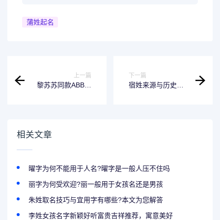
蒲姓起名
上一篇
下一篇
黎苏苏同款ABB式
宿姓来源与历史名
古风惊艳美名，自
人分享，精选宿姓
带古韵、诗意
好听到爆的名字
相关文章
曜字为何不能用于人名?曜字是一般人压不住吗
丽字为何受欢迎?丽一般用于女孩名还是男孩
朱姓取名技巧与宜用字有哪些?本文为您解答
李姓女孩名字新颖好听富贵吉祥推荐，寓意美好