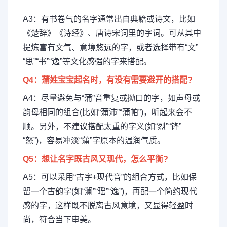
A3：有书卷气的名字通常出自典籍或诗文，比如
《楚辞》《诗经》、唐诗宋词里的字词。可从其中
提炼富有文气、意境悠远的字，或者选择带有“文”
“思”“书”“逸”等文化感强的字来搭配。
Q4：蒲姓宝宝起名时，有没有需要避开的搭配?
A4：尽量避免与“蒲”音重复或拗口的字，如声母或
韵母相同的组合(比如“蒲沛”“蒲帕”)，听起来会不
顺。另外，不建议搭配太重的字义(如“烈”“锋”
“怒”)，容易冲淡“蒲”字原本的温润气质。
Q5：想让名字既古风又现代，怎么平衡?
A5：可以采用“古字+现代音”的组合方式，比如保
留一个古韵字(如“澜”“瑶”“逸”)，再配一个简约现代
感的字，这样既不脱离古风意境，又显得轻盈时
尚，符合当下审美。