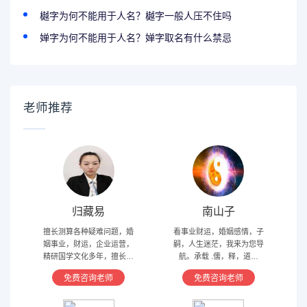
樾字为何不能用于人名？樾字一般人压不住吗
婵字为何不能用于人名？婵字取名有什么禁忌
老师推荐
归藏易
南山子
擅长测算各种疑难问题，婚
看事业财运，婚姻感情，子
姻事业，财运，企业运营，
嗣，人生迷茫，我来为您导
精研国学文化多年，擅长归
航。承载 .儒，释，道文
藏易，盲派占卜，太乙，河
化，研究易经多年，精通八
免费咨询老师
免费咨询老师
洛卦，紫薇，奇门遁甲等多
字，六爻，奇门遁甲。
种预测术