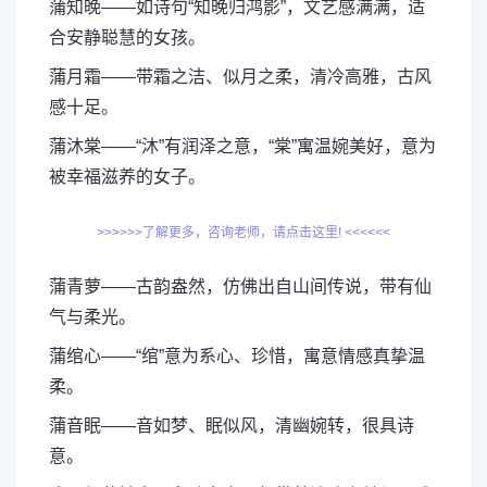
蒲知晚——如诗句“知晚归鸿影”，文艺感满满，适
合安静聪慧的女孩。
蒲月霜——带霜之洁、似月之柔，清冷高雅，古风
感十足。
蒲沐棠——“沐”有润泽之意，“棠”寓温婉美好，意为
被幸福滋养的女子。
>>>>>>了解更多，咨询老师，请点击这里! <<<<<<
蒲青萝——古韵盎然，仿佛出自山间传说，带有仙
气与柔光。
蒲绾心——“绾”意为系心、珍惜，寓意情感真挚温
柔。
蒲音眠——音如梦、眠似风，清幽婉转，很具诗
意。