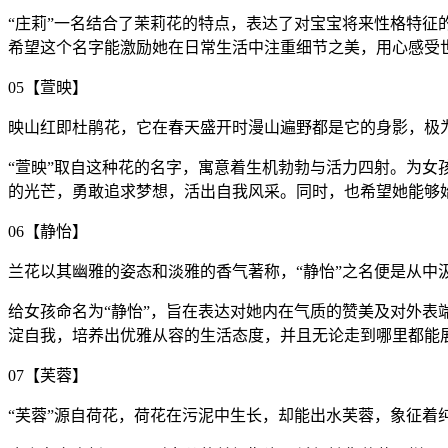
“庄莉”一名结合了茉莉花的特点，表达了对宝宝将来性格特征
希望这个名字能激励她在日常生活中注重细节之美，用心感受
05【萱映】
映山红即杜鹃花，它在春天盛开时漫山遍野都是它的身影，极
“萱映”取自这种花的名字，寓意着生机勃勃与活力四射。为女
的光芒，勇敢追求梦想，活出自我风采。同时，也希望她能够
06【静怡】
兰花以其幽雅的姿态和淡雅的香气著称，“静怡”之名便是从中
给女孩命名为“静怡”，旨在表达对她内在气质的赞美及对外
淀自我，培养出优雅从容的生活态度，并且无论走到哪里都能
07【芙蓉】
“芙蓉”源自荷花，荷花在污泥中生长，却能出水芙蓉，象征着