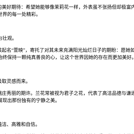
的美好期待：希望她能够像茉莉花一样，外表虽不张扬但却极富
世界的每一处精彩。
为壮观。
孩起名“萱映”，寄托了对其未来充满阳光灿烂日子的期盼：愿她
始终保持一颗纯真善良的心，让这个世界因她的存在而更加美好
汲取灵感而来。
表端庄秀丽的期许。兰花常被视为君子之花，代表了高洁品德与谦
展现出那份独有的宁静之美。
纯洁、高雅和自信。