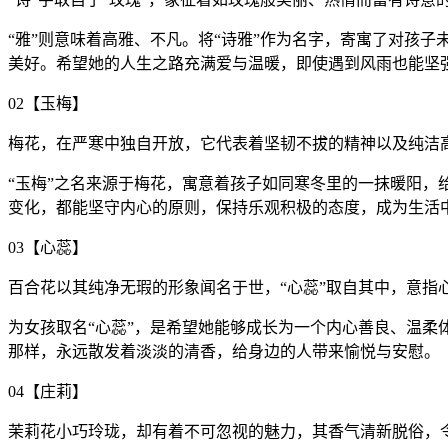
“雅”则意味着高雅、不凡。将“诗雅”作为名字，寄寓了对孩
美好。希望她的人生之路充满爱与温暖，即使遇到风雨也能坚
02【玉梅】
梅花，在严寒中独自开放，它代表着坚韧不拔的精神以及纯洁
“玉梅”之名来源于梅花，寓意着孩子如同寒冬里的一抹暖阳
变化，都能坚守内心的原则，保持乐观积极的态度，成为生活
03【心蕊】
百合花以其纯净无瑕的形象闻名于世，“心蕊”取自其中，意指
为女孩取名“心蕊”，是希望她能够成长为一个内心善良、温
那样，永远散发着淡淡的清香，给身边的人带来愉悦与安慰。
04【庄莉】
茉莉花小巧玲珑，却有着不可忽视的魅力，其香气清新脱俗，