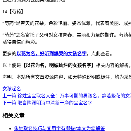
14【芍药】
“芍药”是春天的花朵，色彩艳丽、姿态优雅，代表着美丽、成
“芍药”之名寄托了父母对女孩青春、美丽和力量的期许。芍
活得自信而精彩。
更多的
以花为名，好听到爆哭的女孩名字
，点此查看。
以上便是
【以花为名，明媚灿烂的女孩名字】
相关内容的解析
声明：本站所有文章资源内容，如无特殊说明或标注，均为采
女孩起名
上一篇
徐姓宝宝取名大全：万事可期的男孩名，静若繁花的女
下一篇
取自陶渊明诗中清新干净的宝宝名字
相关文章
朱姓取名技巧与宜用字有哪些?本文为您解答