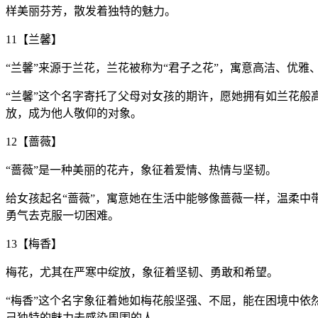
样美丽芬芳，散发着独特的魅力。
11【兰馨】
“兰馨”来源于兰花，兰花被称为“君子之花”，寓意高洁、优雅
“兰馨”这个名字寄托了父母对女孩的期许，愿她拥有如兰花
放，成为他人敬仰的对象。
12【蔷薇】
“蔷薇”是一种美丽的花卉，象征着爱情、热情与坚韧。
给女孩起名“蔷薇”，寓意她在生活中能够像蔷薇一样，温柔
勇气去克服一切困难。
13【梅香】
梅花，尤其在严寒中绽放，象征着坚韧、勇敢和希望。
“梅香”这个名字象征着她如梅花般坚强、不屈，能在困境中
己独特的魅力去感染周围的人。