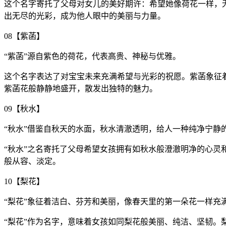
这个名字寄托了父母对女儿的美好期许：希望她像荷花一样，
出无尽的光彩，成为他人眼中的美丽与力量。
08【紫菡】
“紫菡”源自紫色的荷花，代表高贵、神秘与优雅。
这个名字表达了对宝宝未来充满希望与光彩的祝愿。紫菡象征
紫菡花般静静地盛开，散发出独特的魅力。
09【秋水】
“秋水”借鉴自秋天的水面，秋水清澈透明，给人一种纯净宁静
“秋水”之名寄托了父母希望女孩拥有如秋水般澄澈明净的心
般从容、淡定。
10【梨花】
“梨花”象征着洁白、芬芳和美丽，像春天里的第一朵花一样充
“梨花”作为名字，意味着女孩如同梨花般美丽、纯洁、坚韧