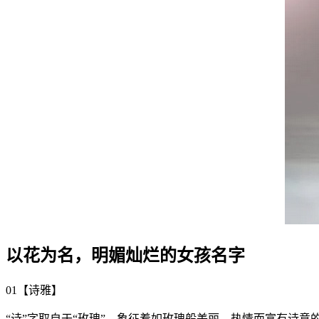
以花为名，明媚灿烂的女孩名字
01【诗雅】
“诗”字取自于“玫瑰”，象征着如玫瑰般美丽、热情而富有诗