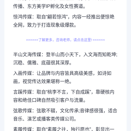
传播、东方美学IP孵化及女性赛道。
惊鸿传媒：取自“翩若惊鸿”，内容一经推出便惊艳
全网，致力于打造现象级爆款。
>>>>>>了解更多，咨询老师，请点击这里! <<<<<<
半山文海传媒：登半山而小天下，入文海而知乾坤;
沉稳、儒雅、底蕴很其深厚。
入画传媒：让品牌与内容皆具高级美感，如诗如
画，视觉传达效果堪称一绝。
言蹊传媒：取自“桃李不言，下自成蹊”，靠硬核内
容和绝佳口碑自然吸引客户与流量。
弦歌传媒：弦歌不辍，文化传承;音律感很强，适合
音乐、演艺或播客类传媒公司。
素履传媒：取自“素履之往，独行愿也”，彰显出一