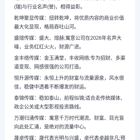
(瑞)与行业名声(誉)，相得益彰。
乾坤聚显传媒：扭转乾坤，将优质内容的商业价值
最大化显现，格局吞吐山河。
盛煊传媒：盛大、煊赫;寓意公司在2026年名声大
噪，业务红红火火，财源广进。
金丰络传媒：金玉满堂，丰收网络;专为招财、多渠
道变现、网感很强的公司打造。
恒升源传媒：永恒上升的财富与流量源泉，风水很
佳，稳健中透着不断爆发的财运。
泰锦传媒：稳如泰山，前程似锦;适合走传统媒体、
政企公关或大型影视投资路线。
万潮归涌传媒：寓意千万时代潮流、财富、目光皆
向此处汇涌，是绝对的流量中心。
晟卓传媒：晟代表光明与兴盛，卓代表卓越非凡;预