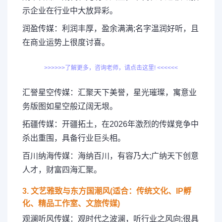
示企业在行业中大放异彩。
润盈传媒：利润丰厚，盈余满满;名字温润好听，且
在商业运势上很度讨喜。
>>>>>>了解更多，咨询老师，请点击这里! <<<<<<
汇誉星空传媒：汇聚天下美誉，星光璀璨，寓意业
务版图如星空般辽阔无垠。
拓疆传媒：开疆拓土，在2026年激烈的传媒竞争中
杀出重围，具备行业巨头相。
百川纳海传媒：海纳百川，有容乃大;广纳天下创意
人才，财富四海汇聚。
3. 文艺雅致与东方国潮风(适合：传统文化、IP孵
化、精品工作室、文旅传媒)
观澜听风传媒：观时代之波澜，听行业之风向;很具