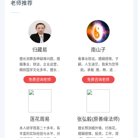
老师推荐
归藏易
南山子
擅长测算各种疑难问题，婚
看事业财运，婚姻感情，子
姻事业，财运，企业运营，
嗣，人生迷茫，我来为您导
精研国学文化多年，擅长归
航。承载 .儒，释，道文
藏易，盲派占卜，太乙，河
化，研究易经多年，精通八
免费咨询老师
免费咨询老师
洛卦，紫薇，奇门遁甲等多
字，六爻，奇门遁甲。
种预测术
莲花周易
张弘毅(原善缘法师)
本人研学周易二十多年，有
擅长预测婚外情，烂桃花，
丰富的实际经验与水平，对
婚姻感情，投资，工作，提