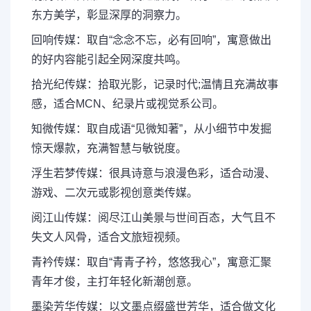
东方美学，彰显深厚的洞察力。
回响传媒：取自“念念不忘，必有回响”，寓意做出
的好内容能引起全网深度共鸣。
拾光纪传媒：拾取光影，记录时代;温情且充满故事
感，适合MCN、纪录片或视觉系公司。
知微传媒：取自成语“见微知著”，从小细节中发掘
惊天爆款，充满智慧与敏锐度。
浮生若梦传媒：很具诗意与浪漫色彩，适合动漫、
游戏、二次元或影视创意类传媒。
阅江山传媒：阅尽江山美景与世间百态，大气且不
失文人风骨，适合文旅短视频。
青衿传媒：取自“青青子衿，悠悠我心”，寓意汇聚
青年才俊，主打年轻化新潮创意。
墨染芳华传媒：以文墨点缀盛世芳华，适合做文化