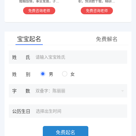
婚姻感情，事业发展，子嗣
职，预测数十载，精研国
香火等方面指引慈航 ，现
学，擅长铁板、太乙，一掌
免费咨询老师
免费咨询老师
在预测指导擅长紫微星斗，
经，八宫连山易，盲派八字
奇门遁甲等，吉凶断测，指
等多种预测等，欢迎咨询
导方案，欢迎有缘人。
宝宝起名
免费解名
姓氏
姓别
男
女
双叠字：陈丽丽
字数
公历生日
免费起名