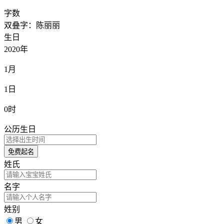
字数
双叠字：陈丽丽
生日
2020年
1月
1日
0时
公历生日
免费起名
姓氏
名字
姓别
男
女