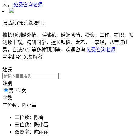
人。
免费咨询老师
张弘毅(原善缘法师)
擅长预测婚外情，烂桃花，婚姻感情，投资，工作，提职，预
测数十载，精研国学，擅长铁板、太乙，一掌经，八宫连山
易，盲派八字等多种预测等，欢迎咨询
免费咨询老师
宝宝起名
免费解名
姓氏
姓别
男
女
字数
三位数：陈小雪
二位数：陈雪
三位数：陈小雪
双叠字：陈丽丽