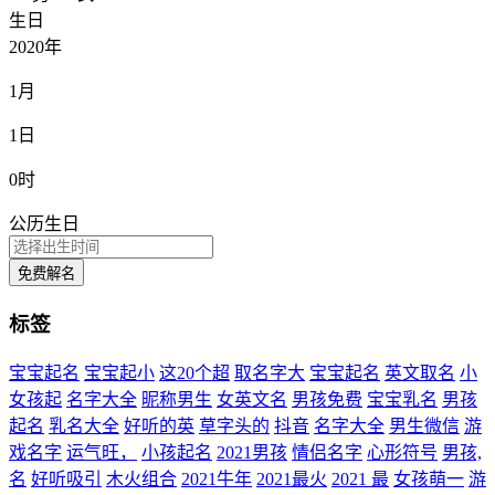
生日
2020年
1月
1日
0时
公历生日
免费解名
标签
宝宝起名
宝宝起小
这20个超
取名字大
宝宝起名
英文取名
小
女孩起
名字大全
昵称男生
女英文名
男孩免费
宝宝乳名
男孩
起名
乳名大全
好听的英
草字头的
抖音
名字大全
男生微信
游
戏名字
运气旺，
小孩起名
2021男孩
情侣名字
心形符号
男孩,
名
好听吸引
木火组合
2021牛年
2021最火
2021 最
女孩萌一
游