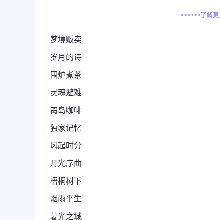
>>>>>>了解
梦境贩卖
岁月的诗
围炉煮茶
灵魂避难
离岛咖啡
独家记忆
风起时分
月光序曲
梧桐树下
烟雨平生
暮光之城