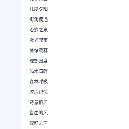
几度夕阳
街角偶遇
治愈之泉
微光叙事
情绪缓释
理想国度
浅水湾畔
森林呼吸
胶片记忆
诗意栖居
自由的风
寂静之声