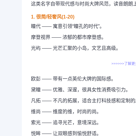
这类名字自带现代感与时尚大牌风范，读音朗朗
1. 很简/轻奢风(1-20)
瞳代 —— 寓意引领“瞳孔的时代”。
摩登视界 —— 浓郁的都市摩登感。
光屿 —— 光芒汇聚的小岛，文艺且高级。
>>>>>>了解
欧彭 —— 带有一点英伦大牌的国际感。
黛瞳 —— 优雅、深邃，很具女性消费吸引力。
凡拓 —— 不凡的拓展，适合主打科技感和定制
维尚 —— 维度的维，时尚的尚。
索光 —— 追寻光芒，意境深远。
悦眸 —— 让双眼感到愉悦舒适。