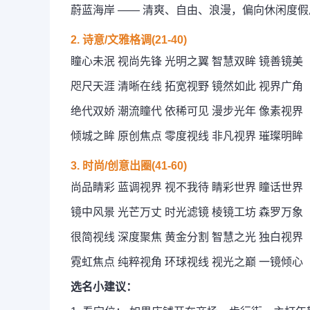
蔚蓝海岸 —— 清爽、自由、浪漫，偏向休闲度假
2. 诗意/文雅格调(21-40)
瞳心未泯 视尚先锋 光明之翼 智慧双眸 镜善镜美
咫尺天涯 清晰在线 拓宽视野 镜然如此 视界广角
绝代双娇 潮流瞳代 依稀可见 漫步光年 像素视界
倾城之眸 原创焦点 零度视线 非凡视界 璀璨明眸
3. 时尚/创意出圈(41-60)
尚品睛彩 蓝调视界 视不我待 睛彩世界 瞳话世界
镜中风景 光芒万丈 时光滤镜 棱镜工坊 森罗万象
很简视线 深度聚焦 黄金分割 智慧之光 独白视界
霓虹焦点 纯粹视角 环球视线 视光之巅 一镜倾心
选名小建议：