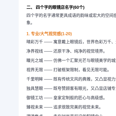
二、 四个字的眼镜店名字(60个)
四个字的名字通常更具成语的韵味或宏大的空间
象。
1. 专业/大气视觉感(1-20)
晴彩万千 —— 寓意戴上眼镜后，世界色彩万千
净界视线 —— 还原干净、纯净的视觉境界。
瞳光之城 —— 仿佛一个汇聚光芒与眼镜美学的城
视界无限 —— 打破框架限制，看见无限可能。
千里明眸 —— 既有传统文风的典雅，又凸显视
独具慧眼 —— 既夸赞顾客有眼光，又凸显店铺专
御镜工坊 —— 皇家定制般的匠心与高级感。
臻视未来 —— 追求很致完美的视觉未来。