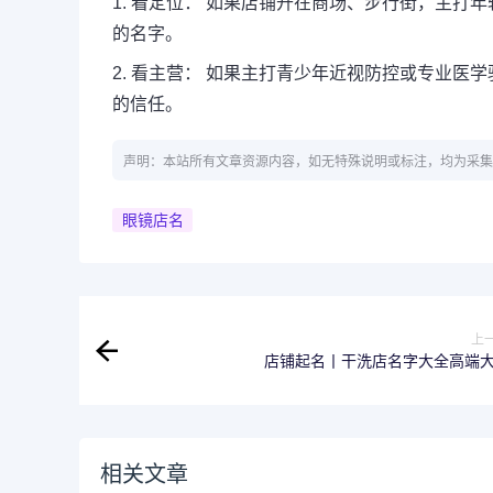
1. 看定位： 如果店铺开在商场、步行街，主打年轻
的名字。
2. 看主营： 如果主打青少年近视防控或专业医学验
的信任。
声明：本站所有文章资源内容，如无特殊说明或标注，均为采集
眼镜店名
上
店铺起名丨干洗店名字大全高端
相关文章