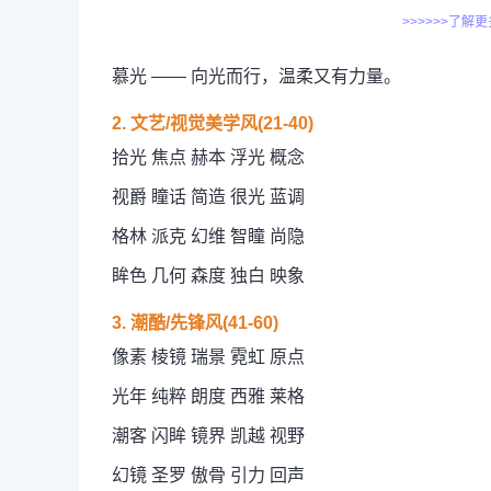
>>>>>>了解
慕光 —— 向光而行，温柔又有力量。
2. 文艺/视觉美学风(21-40)
拾光 焦点 赫本 浮光 概念
视爵 瞳话 简造 很光 蓝调
格林 派克 幻维 智瞳 尚隐
眸色 几何 森度 独白 映象
3. 潮酷/先锋风(41-60)
像素 棱镜 瑞景 霓虹 原点
光年 纯粹 朗度 西雅 莱格
潮客 闪眸 镜界 凯越 视野
幻镜 圣罗 傲骨 引力 回声