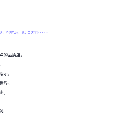
更多，咨询老师，请点击这里! <<<<<<
焦点的品质店。
。
理暗示。
的世界。
击。
线。