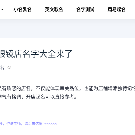
名
小名乳名
英文取名
名字测试
周易起名
眼镜店名字大全来了
名
又有质感的店名，不仅能体现审美品位，也能为店铺增添独特记
洋气有格调，开店起名可以直接参考。
更多，咨询老师，请点击这里! <<<<<<