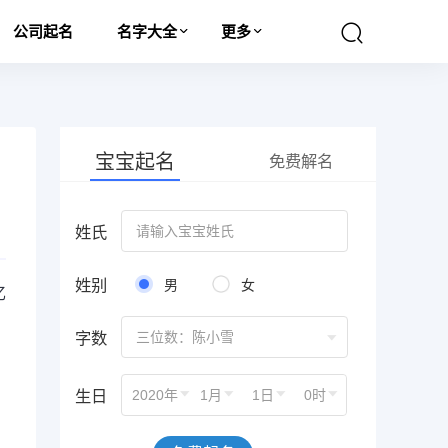
公司起名
名字大全
更多
宝宝起名
免费解名
姓氏
姓别
男
女
忆
字数
三位数：陈小雪
生日
2020年
1月
1日
0时