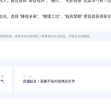
人，建议选择 “摩登视界”、“瞳代”、“光影物语” 这类洋气有个
光，选择 “臻视未来”、“精镜工坊”、“独具慧眼” 更容易获得家
网络资源。如若本站内容侵犯了原著者的合法权益，可联系本站删除。
一篇
下一篇
大气
店铺起名丨高雅不俗的烧烤店名字