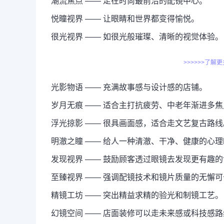
潮流焦点 —— 走在时尚最前沿的配镜中心。
悦瞳视界 —— 让眼睛和世界都变得愉悦。
很光视界 —— 如很光般璀璨、清晰的视觉体验。
>>>>>>了解
光影物语 —— 充满故事感与设计感的店铺。
岁月无痕 —— 适合主打抗疲劳、中老年渐进多
浮光掠影 —— 很具画面感，适合走文艺复古路线
明澈之瞳 —— 给人一种清澈、干净、健康的心
发现视界 —— 鼓励顾客透过眼镜去发现更有趣
至臻视界 —— 强调配镜技术和镜片质量的无懈可
精镜工坊 —— 突出精益求精的验光和制镜工艺。
幻镜空间 —— 店面装修可以走未来感或科技感路