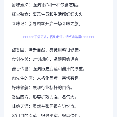
醇味煮义：强调“醇”和一种饮食态度。
红火熟食：寓意生意和生活都红红火火。
寻味记：引导顾客开启一场寻味之旅。
>>>>>>了解更多，咨询老师，请点击这里! <<<<<<
卤香园：清新自然，感觉用料很健康。
食刻在线：时刻想吃，紧跟网络语言。
酱香传世：强调历史底蕴和酱汁的厚重。
肉先生的店：人格化品牌，亲切有趣。
好味领航：展现行业标杆的自信。
香溢四方：形容扩散力强，名气大。
味绝天涯：虽然夸张但很有记忆点。
家门口的卤菜：很致平实，很度信任。