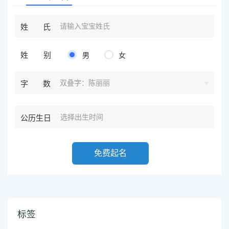
姓氏
姓别
男
女
双叠字：陈丽丽
字数
公历生日
免费起名
标签