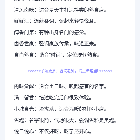
清风卤味：适合夏天主打凉拌类的熟食店。
鲜鲜汇：连续叠词，读起来轻快悦耳。
醇香门第：有种出身名门的感觉。
卤香世家：强调家族传承，味道正宗。
食尚熟食：谐音“时尚”，定位现代熟食。
>>>>>>了解更多，咨询老师，请点击这里! <<<<<<
肉味觉醒：适合重口味、唤起感官的名字。
满口留香：描述吃完后的很致体验。
小城食光：治愈系，适合温暖的社区小店。
酱魂：名字很简，气场很大，强调酱料是灵魂。
悦口悦心：不仅好吃，吃了还开心。