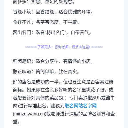
卤多多：实惠、量足的既视感。
香缘小筑：因香结缘，适合优雅的环境。
食在不凡：名字有态度，不平庸。
酱出名门：谐音“将出名门”，自带贵气。
>>>>>>了解更多，咨询老师，请点击这里! <<<<<<
鲜卤笔记：适合分享型、有情怀的小店。
醇正味道：简简单单，胜在真实。
好的店名是成功的一半，但也要注意是否容易注册
商标。如果你在这么多好听的名字里挑花了眼，或
者想要针对具体的菜品(如：专门卖泡椒凤爪或酱牛
肉)进行精准起名，建议到
取名网站名字网
(minzgiwang.cn)找老师进行深度的品牌名测算和查
重。