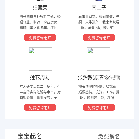
归藏易
南山子
擅长测算各种疑难问题，婚
看事业财运，婚姻感情，子
姻事业，财运，企业运营，
嗣，人生迷茫，我来为您导
精研国学文化多年，擅长归
航。承载 .儒，释，道文
藏易，盲派占卜，太乙，河
化，研究易经多年，精通八
免费咨询老师
免费咨询老师
洛卦，紫薇，奇门遁甲等多
字，六爻，奇门遁甲。
种预测术
莲花周易
张弘毅(原善缘法师)
本人研学周易二十多年，有
擅长预测婚外情，烂桃花，
丰富的实际经验与水平，对
婚姻感情，投资，工作，提
婚姻感情，事业发展，子嗣
职，预测数十载，精研国
香火等方面指引慈航 ，现
学，擅长铁板、太乙，一掌
免费咨询老师
免费咨询老师
在预测指导擅长紫微星斗，
经，八宫连山易，盲派八字
奇门遁甲等，吉凶断测，指
等多种预测等，欢迎咨询
导方案，欢迎有缘人。
宝宝起名
免费解名