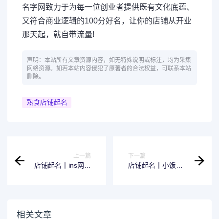
名字网致力于为每一位创业者提供既有文化底蕴、
又符合商业逻辑的100分好名，让你的店铺从开业
那天起，就自带流量!
声明：本站所有文章资源内容，如无特殊说明或标注，均为采集
网络资源。如若本站内容侵犯了原著者的合法权益，可联系本站
删除。
熟食店铺起名
上一篇
下一篇
店铺起名丨ins网红
店铺起名丨小饭馆
饰品店名大全
名字干净简短分享
相关文章