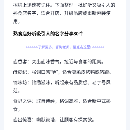
招牌上迅速被记住。下面整理一批好听又吸引人的
熟食店名字，适合开店、升级品牌或重新包装使
用。
熟食店好听吸引人的名字分享80个
>>>>>>了解更多，咨询老师，请点击这里! <<<<<<
卤香客：突出卤味香气，拉近与食客的距离。
酥皮纪：强调口感“酥”，适合卖脆皮烤鸭或猪蹄。
锦味坊：锦绣滋味，听起来有品质感、老字号风
范。
食野之评：取自诗经，格调高雅，适合新中式熟
食。
卤出惊喜：幽默诙谐，让顾客有探索欲。