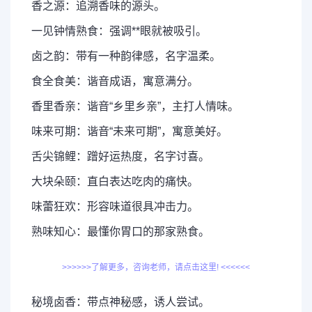
香之源：追溯香味的源头。
一见钟情熟食：强调**眼就被吸引。
卤之韵：带有一种韵律感，名字温柔。
食全食美：谐音成语，寓意满分。
香里香亲：谐音“乡里乡亲”，主打人情味。
味来可期：谐音“未来可期”，寓意美好。
舌尖锦鲤：蹭好运热度，名字讨喜。
大块朵颐：直白表达吃肉的痛快。
味蕾狂欢：形容味道很具冲击力。
熟味知心：最懂你胃口的那家熟食。
>>>>>>了解更多，咨询老师，请点击这里! <<<<<<
秘境卤香：带点神秘感，诱人尝试。