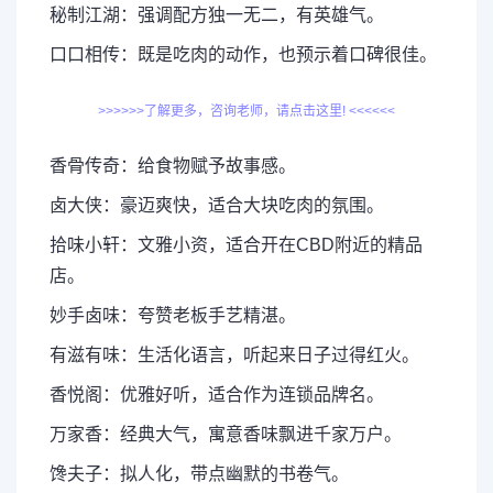
秘制江湖：强调配方独一无二，有英雄气。
口口相传：既是吃肉的动作，也预示着口碑很佳。
>>>>>>了解更多，咨询老师，请点击这里! <<<<<<
香骨传奇：给食物赋予故事感。
卤大侠：豪迈爽快，适合大块吃肉的氛围。
拾味小轩：文雅小资，适合开在CBD附近的精品
店。
妙手卤味：夸赞老板手艺精湛。
有滋有味：生活化语言，听起来日子过得红火。
香悦阁：优雅好听，适合作为连锁品牌名。
万家香：经典大气，寓意香味飘进千家万户。
馋夫子：拟人化，带点幽默的书卷气。