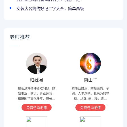
女装店名简约好记二字大全，简单高级
老师推荐
归藏易
南山子
擅长测算各种疑难问题，婚
看事业财运，婚姻感情，子
姻事业，财运，企业运营，
嗣，人生迷茫，我来为您导
精研国学文化多年，擅长归
航。承载 .儒，释，道文
藏易，盲派占卜，太乙，河
化，研究易经多年，精通八
免费咨询老师
免费咨询老师
洛卦，紫薇，奇门遁甲等多
字，六爻，奇门遁甲。
种预测术