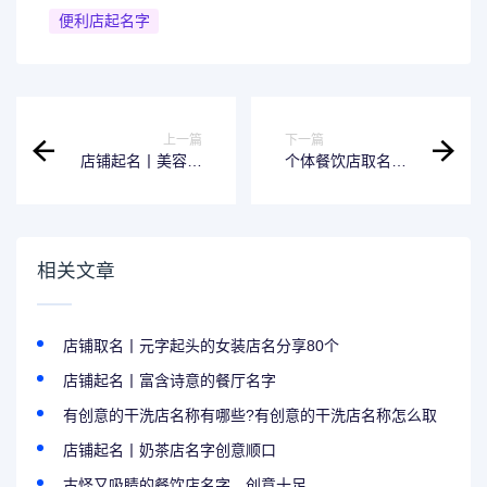
便利店起名字
上一篇
下一篇
店铺起名丨美容养
个体餐饮店取名字
生馆名字吉祥有财
四个字餐饮店名字
气
大全
相关文章
店铺取名丨元字起头的女装店名分享80个
店铺起名丨富含诗意的餐厅名字
有创意的干洗店名称有哪些?有创意的干洗店名称怎么取
店铺起名丨奶茶店名字创意顺口
古怪又吸睛的餐饮店名字，创意十足