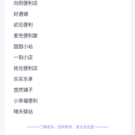
向阳便利店
好遇铺
初见便利
麦兜便利屋
甜甜小站
一刻小店
拾光便利店
乐买乐享
悠然铺子
小幸福便利
晴天驿站
>>>>>>了解更多，咨询老师，请点击这里! <<<<<<