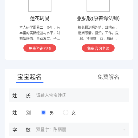
莲花周易
张弘毅(原善缘法师)
本人研学周易二十多年，有
擅长预测婚外情，烂桃花，
丰富的实际经验与水平，对
婚姻感情，投资，工作，提
婚姻感情，事业发展，子嗣
职，预测数十载，精研国
香火等方面指引慈航 ，现
学，擅长铁板、太乙，一掌
免费咨询老师
免费咨询老师
在预测指导擅长紫微星斗，
经，八宫连山易，盲派八字
奇门遁甲等，吉凶断测，指
等多种预测等，欢迎咨询
导方案，欢迎有缘人。
宝宝起名
免费解名
姓氏
姓别
男
女
双叠字：陈丽丽
字数