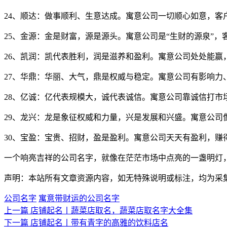
24、顺达：做事顺利、生意达成。寓意公司一切顺心如意，客
25、金源：金是财富，源是源头。寓意公司是“生财的源泉”，
26、凯润：凯代表胜利，润是滋养和盈利。寓意公司处处能赢
27、华鼎：华丽、大气，鼎是权威与稳定。寓意公司有影响力
28、亿诚：亿代表规模大，诚代表诚信。寓意公司靠诚信打市
29、龙兴：龙是象征权威和力量，兴是发展和兴盛。寓意公司
30、宝盈：宝贵、招财，盈是盈利。寓意公司天天有盈利，赚
一个响亮吉祥的公司名字，就像在茫茫市场中点亮的一盏明灯
声明：本站所有文章资源内容，如无特殊说明或标注，均为采
公司名字
寓意带财运的公司名字
上一篇
店铺起名丨蔬菜店取名，蔬菜店取名字大全集
下一篇
店铺起名丨带有青字的高雅的饮料店名