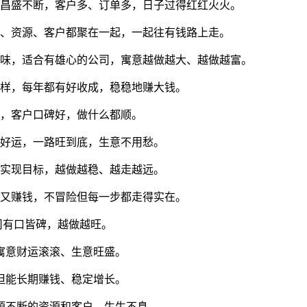
，昌盛不断，客户多、订单多，日子过得红红火火。
运、资源、客户都聚在一起，一起往有钱路上走。
意味，适合有雄心的公司，寓意越做越大、越做越富。
一样，每年都有好收成，稳稳地赚大钱。
水，客户口碑好，做什么都顺。
带好运，一路旺到底，生意不用愁。
能实现目标，越做越稳、越走越远。
定又赚钱，不冒险但每一步都走得实在。
司有口皆碑，越做越旺。
寓意财运滚滚、生意旺盛。
但能长期赚钱、稳定增长。
源不断的资源和客户，生生不息。