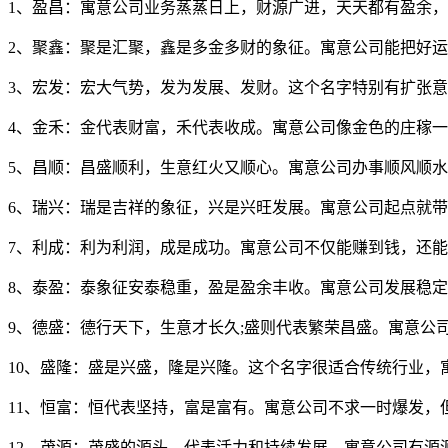
1、盈昌：寓意公司业务蒸蒸日上，财源广进，天天都有盈余
2、聚鑫：聚是汇聚，鑫是多金多财的象征。寓意公司能把好
3、宏发：宏大气势，发为发展、发财。这个名字特别有扩张
4、金禾：金代表财富，禾代表收成。寓意公司像金色的庄稼
5、昌顺：昌盛顺利，生意红火又顺心。寓意公司办事顺风顺
6、瑞兴：瑞是吉祥的象征，兴是兴旺发展。寓意公司起点就
7、利成：利为利润，成是成功。寓意公司不仅能赚到钱，还
8、泰盈：泰象征安泰稳重，盈是盈余丰收。寓意公司发展稳
9、德盛：德行天下，生意才长久;盛则代表繁荣昌盛。寓意公
10、盛隆：盛是兴盛，隆是兴隆。这个名字很适合传统行业，
11、恒富：恒代表坚持，富是富有。寓意公司不求一时爆发，
12、茂源：茂盛的源头，代表活力和持续发展。寓意公司有源