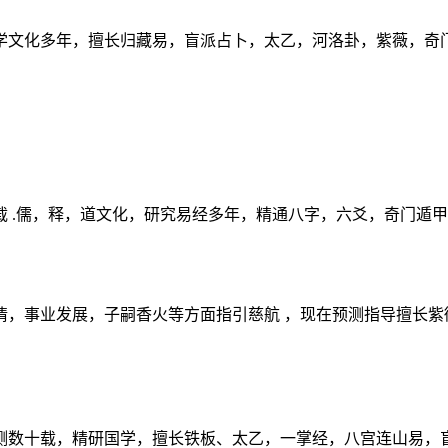
学文化多年，擅长归藏易，盲派占卜，太乙，河洛卦，紫薇，奇
 .儒，释，道文化，研究易经多年，精通八字，六爻，奇门遁
情，事业发展，子嗣香火等方面指引慈航 ，现在预测指导擅长紫
测数十载，精研国学，擅长铁板、太乙，一掌经，八宫连山易，