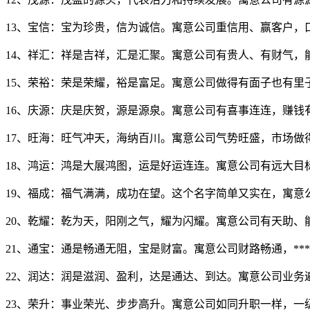
13、宝信：宝为珍贵，信为诚信。寓意公司重信用、赢客户，
14、祥汇：祥是吉祥，汇是汇聚。寓意公司有贵人、有财气，
15、荣裕：荣是荣耀，裕是富足。寓意公司做得有面子也有里
16、庆源：庆是庆贺，源是源泉。寓意公司有喜事连连，赚钱
17、旺海：旺气冲天，海纳百川。寓意公司气势旺盛，市场做
18、鸿运：鸿是大展鸿图，运是好运连连。寓意公司有远大目
19、福成：福气满满，成功在望。这个名字简单又实在，寓意
20、乾耀：乾为天，阳刚之气，耀为闪耀。寓意公司有天助、
21、通宝：通是畅通无阻，宝是财富。寓意公司财路畅通，**
22、润达：润是滋润、盈利，达是通达、到达。寓意公司业务
23、荣升：事业荣光、步步高升。寓意公司如同升职一样，一