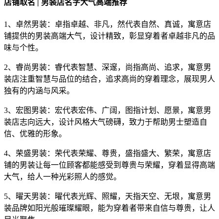
店铺取名 | 男装店名字大气高端推荐
1、卓然男装：卓指卓越、非凡，然代表自然、真诚，寓意店
铺提供的男装高端大气，设计精致，彰显穿着者卓越非凡的品
味与个性。
2、睿尚男装：睿代表智慧、深邃，尚指高尚、追求，寓意男
装店注重智慧与品位的结合，追求高尚的穿着理念，展现男人
独有的内涵与风采。
3、宏图男装：宏代表宏伟、广阔，图指计划、愿景，寓意男
装店志向远大，设计风格大气磅礴，致力于帮助男士塑造自
信、优雅的形象。
4、荣盛男装：荣代表荣耀、尊贵，盛指盛大、繁荣，寓意店
铺的男装让每一位顾客都能感受到尊贵与荣耀，穿着显得高端
大气，给人一种光彩照人的感觉。
5、曜天男装：曜代表光辉、照耀，天指天空、无垠，寓意男
装品牌如阳光般璀璨耀眼，能为穿着者带来自信与尊贵，让人