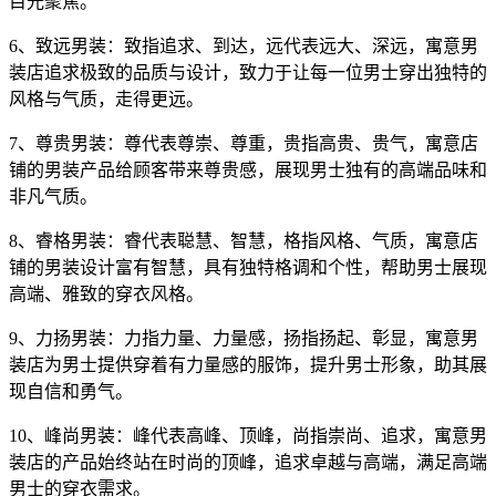
目光聚焦。
6、致远男装：致指追求、到达，远代表远大、深远，寓意男
装店追求极致的品质与设计，致力于让每一位男士穿出独特的
风格与气质，走得更远。
7、尊贵男装：尊代表尊崇、尊重，贵指高贵、贵气，寓意店
铺的男装产品给顾客带来尊贵感，展现男士独有的高端品味和
非凡气质。
8、睿格男装：睿代表聪慧、智慧，格指风格、气质，寓意店
铺的男装设计富有智慧，具有独特格调和个性，帮助男士展现
高端、雅致的穿衣风格。
9、力扬男装：力指力量、力量感，扬指扬起、彰显，寓意男
装店为男士提供穿着有力量感的服饰，提升男士形象，助其展
现自信和勇气。
10、峰尚男装：峰代表高峰、顶峰，尚指崇尚、追求，寓意男
装店的产品始终站在时尚的顶峰，追求卓越与高端，满足高端
男士的穿衣需求。