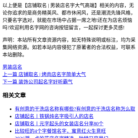
以上便是【店铺取名 | 男装店名字大气高端】相关的内容，无
论你追求的是商务精英风、都市休闲风，还是潮流先锋风格，
只要名字选对，就能在市场中占据一席之地!还在为店名烦恼
吗?欢迎利用名字网的咨询按钮留言，一起探讨更多灵感!
声明：本站所有文章资源内容，如无特殊说明或标注，均为采
集网络资源。如若本站内容侵犯了原著者的合法权益，可联系
本站删除。
男装店名
上一篇
店铺取名 | 烤肉店名字简单大气
下一篇
装饰公司起名字好听霸气
相关文章
有创意的干洗店名称有哪些?有创意的干洗店名称怎么取
店铺起名丨铁锅炖名字吸引人的店名
店铺取名丨元字起头的女装店名分享80个
比较旺的4个字餐馆名字，寓意红火生意旺