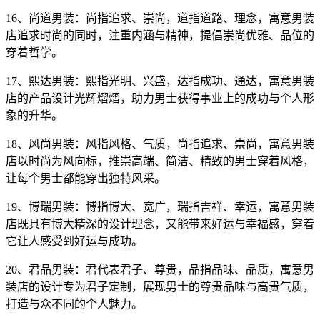
16、尚道男装：尚指追求、崇尚，道指道路、理念，寓意男装
店追求时尚的同时，注重内涵与精神，提倡崇尚优雅、品位的
穿着哲学。
17、熙达男装：熙指光明、兴盛，达指成功、通达，寓意男装
店的产品设计光辉熠熠，助力男士获得事业上的成功与个人形
象的升华。
18、风尚男装：风指风格、气质，尚指追求、崇尚，寓意男装
店以时尚为风向标，推崇高端、简洁、精致的男士穿着风格，
让每个男士都能穿出独特风采。
19、博瑞男装：博指博大、宽广，瑞指吉祥、幸运，寓意男装
店既具有博大精深的设计理念，又能带来好运与幸福感，穿着
它让人感受到好运与成功。
20、君品男装：君代表君子、尊贵，品指品味、品质，寓意男
装店的设计专为君子定制，展现男士的尊贵品味与高贵气质，
打造与众不同的个人魅力。