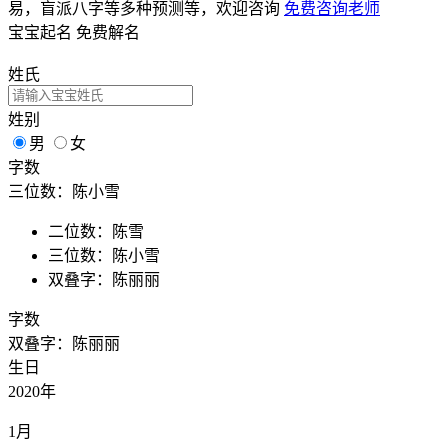
易，盲派八字等多种预测等，欢迎咨询
免费咨询老师
宝宝起名
免费解名
姓氏
姓别
男
女
字数
三位数：陈小雪
二位数：陈雪
三位数：陈小雪
双叠字：陈丽丽
字数
双叠字：陈丽丽
生日
2020年
1月