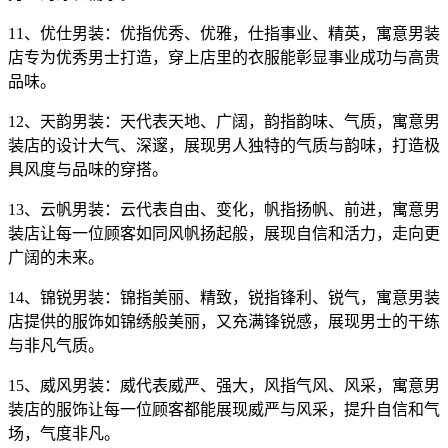
11、优仕男装：优指优秀、优雅，仕指事业、精英，寓意男装
店专为优秀男士打造，穿上店里的衣服能彰显事业成功与高贵
品味。
12、天韵男装：天代表天地、广阔，韵指韵味、气质，寓意男
装店的设计大气、深邃，展现男人独特的气质与韵味，打造极
具风度与品味的穿搭。
13、云帆男装：云代表自由、变化，帆指扬帆、前进，寓意男
装店让每一位顾客如同风帆扬起般，展现自信和活力，走向更
广阔的未来。
14、锦锐男装：锦指美丽、精致，锐指锋利、锐气，寓意男装
店提供的服饰如锦绣般美丽，又充满锋锐感，展现男士的干练
与非凡气质。
15、威风男装：威代表威严、强大，风指气风、风采，寓意男
装店的服饰让每一位顾客都能展现威严与风采，提升自信和气
场，气度非凡。