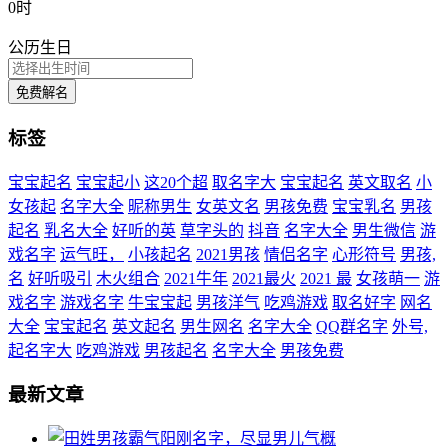
0时
公历生日
免费解名
标签
宝宝起名
宝宝起小
这20个超
取名字大
宝宝起名
英文取名
小
女孩起
名字大全
昵称男生
女英文名
男孩免费
宝宝乳名
男孩
起名
乳名大全
好听的英
草字头的
抖音
名字大全
男生微信
游
戏名字
运气旺，
小孩起名
2021男孩
情侣名字
心形符号
男孩,
名
好听吸引
木火组合
2021牛年
2021最火
2021 最
女孩萌一
游
戏名字
游戏名字
牛宝宝起
男孩洋气
吃鸡游戏
取名好字
网名
大全
宝宝起名
英文起名
男生网名
名字大全
QQ群名字
外号,
起名字大
吃鸡游戏
男孩起名
名字大全
男孩免费
最新文章