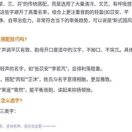
、草、兰、芬”的传统搭配，而是选用了大量清冷、文艺、有呼吸感
。这些字避开了高重名率，组合上更注重音韵的轻盈(如苡安、芊
净、自带治愈力，非常符合当下的审美趋势，可以说是“新式国风
搭配技巧吗?
了声调平仄有致、韵母开口度适中的汉字，不拗口、不突兀。具
轻声的名字，如“张苡安”“李若芃”，显得利落稳重。
，搭配“芮知”“芷沐”，姓氏与名字意境相融，更显雅致。
“茉遥”“筱然”，能平衡音韵，读起来抑扬顿挫。
怎么选字?
下三类字：
更多，咨询老师，请点击这里! <<<<<<