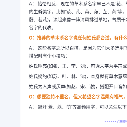
A： 恰恰相反，现在的草木系名字早已不是“花
的生僻美字，比如“苡、芃、苒、菀、芷、芮”等
蔚、若芃)，读起来像一阵清风拂过草地，气质干
名字的代表。
Q：推荐的草木系名字说任何姓氏都合适，有什么
A： 这些名字之所以百搭，是因为它们大多选用
搭配时有个小技巧：
姓氏响亮(如张、王、李、刘)，可选末字为平声或
姓氏婉约(如苏、叶、林、沈)，本身就有草木意蕴
姓氏为入声或仄声(如赵、宋、谢)，搭配开口音如
Q：想要独特不重名，但又希望名字温柔有福气，
A： 避开“萱、蕊、萌”等高频用字，可以关注以
>>>>>>了解