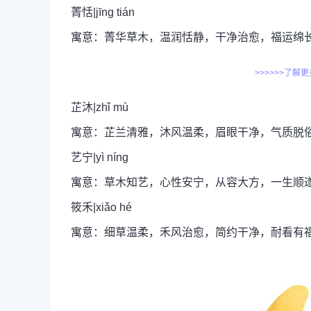
菁恬|jīng tián
寓意：菁华草木，温润恬静，干净治愈，福运绵
>>>>>>了解
芷沐|zhǐ mù
寓意：芷兰清雅，沐风温柔，眉眼干净，气质脱
艺宁|yì níng
寓意：草木知艺，心性安宁，从容大方，一生顺
筱禾|xiǎo hé
寓意：细草温柔，禾风治愈，简约干净，耐看有