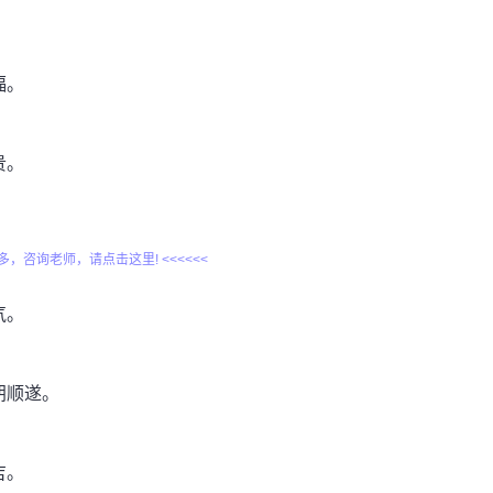
福。
贵。
更多，咨询老师，请点击这里! <<<<<<
气。
朗顺遂。
吉。