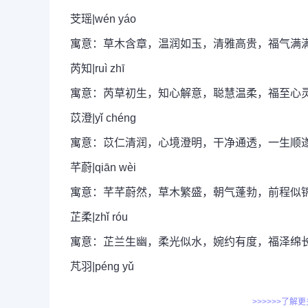
芠瑶|wén yáo
寓意：草木含章，温润如玉，清雅高贵，福气满
芮知|ruì zhī
寓意：芮草初生，知心解意，聪慧温柔，福至心
苡澄|yǐ chéng
寓意：苡仁清润，心境澄明，干净通透，一生顺
芊蔚|qiān wèi
寓意：芊芊蔚然，草木繁盛，朝气蓬勃，前程似
芷柔|zhǐ róu
寓意：芷兰生幽，柔光似水，婉约有度，福泽绵
芃羽|péng yǔ
>>>>>>了解