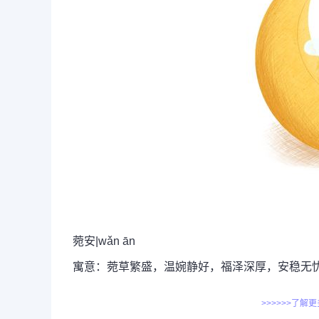
菀安|wǎn ān
寓意：菀草繁盛，温婉静好，福泽深厚，安稳无
>>>>>>了解