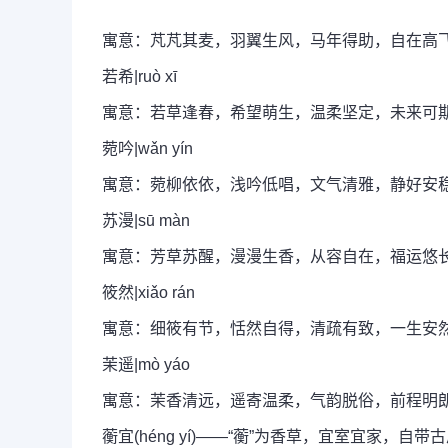
寓意：芃芃其麦，羽翼生风，马年得助，自在高
若希|ruò xī
寓意：若草逢春，希望萌生，温柔坚定，未来可
菀吟|wǎn yín
寓意：菀柳依依，浅吟低唱，文气清雅，静好安
苏漫|sū màn
寓意：芳草苏醒，漫漫生香，从容自在，福运悠
筱然|xiǎo rán
寓意：细筱有节，恬然自得，清疏有致，一生安
茉遥|mò yáo
寓意：茉香清远，遥寄温柔，气韵脱俗，前程明
蘅宜(héng yí)——“蘅”为香草，宜室宜家，自