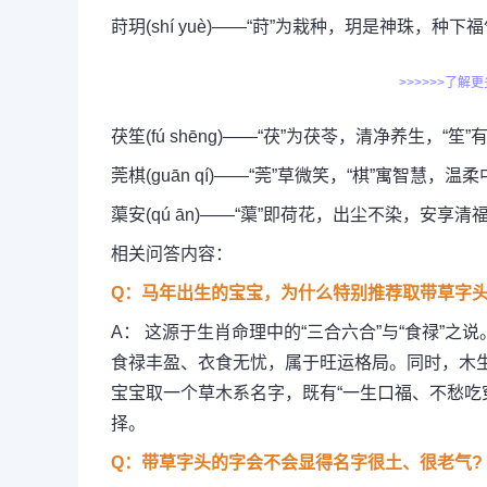
莳玥(shí yuè)——“莳”为栽种，玥是神珠，种
>>>>>>了解
茯笙(fú shēng)——“茯”为茯苓，清净养生，“
莞棋(guān qí)——“莞”草微笑，“棋”寓智慧，温
蕖安(qú ān)——“蕖”即荷花，出尘不染，安享清
相关问答内容：
Q：马年出生的宝宝，为什么特别推荐取带草字头
A： 这源于生肖命理中的“三合六合”与“食禄”
食禄丰盈、衣食无忧，属于旺运格局。同时，木
宝宝取一个草木系名字，既有“一生口福、不愁吃
择。
Q：带草字头的字会不会显得名字很土、很老气?