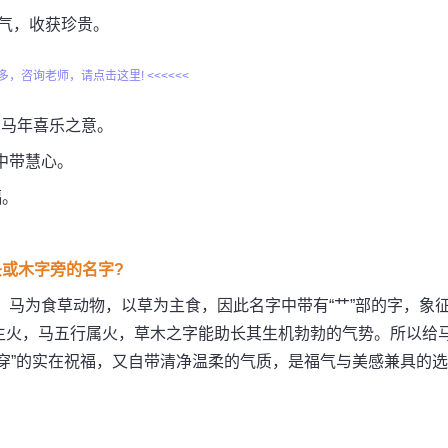
下福气，收获珍贵。
更多，咨询老师，请点击这里! <<<<<<
笙”有马年喜乐之意。
柔中带慧心。
福。
或木字旁的名字?
之说。马为食草动物，以草为主食，因此名字中带有“艹”部的字，象
生火，马五行属火，草木之字能助长其生机勃勃的气势。所以给
穿”的实在祝福，又自带清净温柔的气质，是福气与美感兼具的选