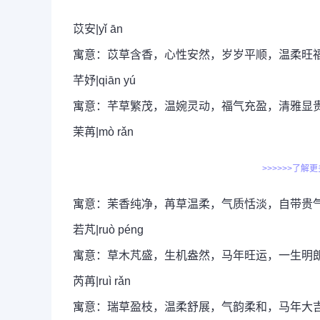
苡安|yǐ ān
寓意：苡草含香，心性安然，岁岁平顺，温柔旺
芊妤|qiān yú
寓意：芊草繁茂，温婉灵动，福气充盈，清雅显
茉苒|mò rǎn
>>>>>>了解
寓意：茉香纯净，苒草温柔，气质恬淡，自带贵
若芃|ruò péng
寓意：草木芃盛，生机盎然，马年旺运，一生明
芮苒|ruì rǎn
寓意：瑞草盈枝，温柔舒展，气韵柔和，马年大